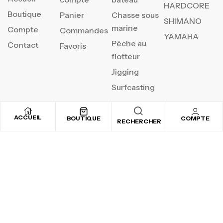
HARDCORE
Boutique
Panier
Chasse sous
SHIMANO
marine
Compte
Commandes
YAMAHA
Pèche au
Contact
Favoris
flotteur
Jigging
Surfcasting
ACCUEIL
BOUTIQUE
COMPTE
RECHERCHER
REJOIGNEZ NOTRE
NEWSLETTER
Inscrivez-vous pour recevoir nos offres spéciales