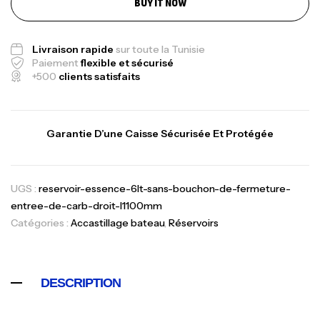
BUY IT NOW
1.83m 120/250gr 30kg
,
Cannes
Jigging
Livraison rapide
sur toute la Tunisie
340,000
د.ت
Paiement
flexible et sécurisé
379,000
د.ت
+500
clients satisfaits
Foureau Kalli Kunnan Funda 1.70m
Expanded
Garantie D’une Caisse Sécurisée Et Protégée
,
Bagagerie
Surfcasting
378,000
د.ت
420,000
د.ت
UGS :
reservoir-essence-6lt-sans-bouchon-de-fermeture-
entree-de-carb-droit-l1100mm
Catégories :
Accastillage bateau
,
Réservoirs
Volant 3 Branches Inox T26S/35
,
Accastillage bateau
Accessoires bateaux
367,000
د.ت
DESCRIPTION
Canne Sunset Beachstriker Surf Hybrid