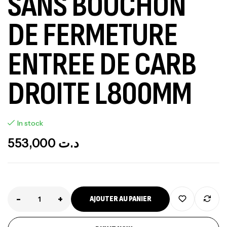
SANS BOUCHON
DE FERMETURE
ENTREE DE CARB
DROITE L800MM
In stock
553,000
د.ت
-
+
AJOUTER AU PANIER
Canne Jigging Sunset Massive Attack