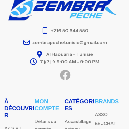
+216 50 644 550
zembrapechetunisie@gmail.com
Al Haouaria – Tunisie
7 j/7j -> 9:00 AM - 9:00 PM
À
MON
CATÉGORI
BRANDS
DÉCOUVRI
COMPTE
ES
ASSO
R
Détails du
Accastillage
BEUCHAT
Accueil
compte
bateau