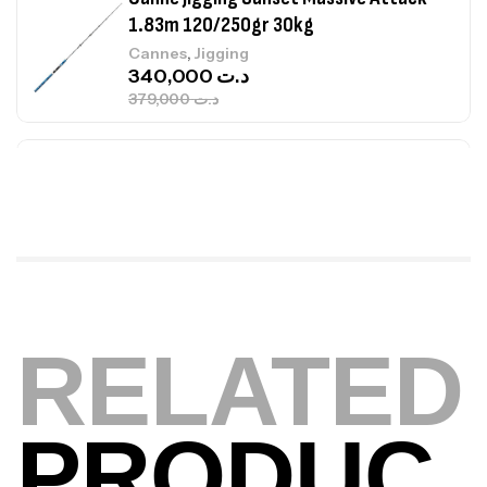
1.83m 120/250gr 30kg
,
Cannes
Jigging
340,000
د.ت
379,000
د.ت
Foureau Kalli Kunnan Funda 1.70m
Expanded
,
Bagagerie
Surfcasting
378,000
د.ت
420,000
د.ت
Volant 3 Branches Inox T26S/35
RELATED
,
Accastillage bateau
Accessoires bateaux
367,000
د.ت
PRODUC
Canne Sunset Beachstriker Surf Hybrid