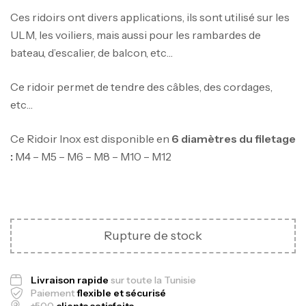
Ces ridoirs ont divers applications, ils sont utilisé sur les
ULM, les voiliers, mais aussi pour les rambardes de
bateau, d’escalier, de balcon, etc…
Ce ridoir permet de tendre des câbles, des cordages,
etc…
Ce Ridoir Inox est disponible en
6 diamètres du filetage
:
M4 – M5 – M6 – M8 – M10 – M12
Canne Jigging Sunset Massive Attack
1.83m 120/250gr 30kg
Rupture de stock
,
Cannes
Jigging
340,000
د.ت
379,000
د.ت
Livraison rapide
sur toute la Tunisie
Paiement
flexible et sécurisé
+500
clients satisfaits