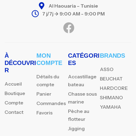
Al Haouaria – Tunisie
7 j/7j -> 9:00 AM - 9:00 PM
À
MON
CATÉGORI
BRANDS
DÉCOUVRI
COMPTE
ES
ASSO
R
Détails du
Accastillage
BEUCHAT
Accueil
compte
bateau
HARDCORE
Boutique
Panier
Chasse sous
SHIMANO
marine
Compte
Commandes
YAMAHA
Pèche au
Contact
Favoris
flotteur
Jigging