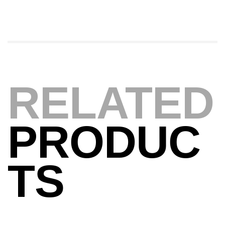
Foureau Kalli Kunnan Funda 1.70m
Expanded
,
Bagagerie
Surfcasting
378,000
د.ت
420,000
د.ت
Volant 3 Branches Inox T26S/35
RELATED
,
Accastillage bateau
Accessoires bateaux
367,000
د.ت
PRODUC
Canne Sunset Beachstriker Surf Hybrid
420 Cm 100-250 G
TS
,
Cannes
Surfcasting
215,000
د.ت
239,000
د.ت
Canne Sunset Secret Cove 450 Cm 100