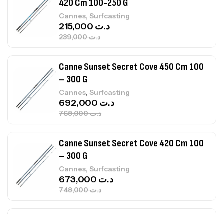
– 300 G
,
Cannes
Surfcasting
692,000
د.ت
768,000
د.ت
Canne Sunset Secret Cove 420 Cm 100
– 300 G
,
Cannes
Surfcasting
673,000
د.ت
748,000
د.ت
Canne Jigging Sunset Massive Attack
1.83m 120/250gr 30kg
,
Cannes
Jigging
340,000
د.ت
379,000
د.ت