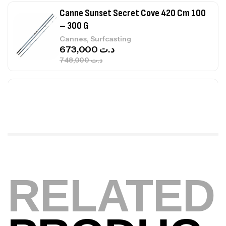
Canne Jigging Sunset Massive Attack
1.83m 120/250gr 30kg
,
Cannes
Jigging
340,000
د.ت
379,000
د.ت
Foureau Kalli Kunnan Funda 1.70m
Expanded
,
Bagagerie
Surfcasting
378,000
د.ت
420,000
د.ت
RELATED
Volant 3 Branches Inox T26S/35
,
Accastillage bateau
Accessoires bateaux
367,000
د.ت