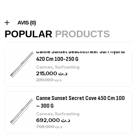
Canne Sunset Beachstriker Surf Hybrid
420 Cm 100-250 G
AVIS (0)
,
Cannes
Surfcasting
POPULAR
PRODUCTS
215,000
د.ت
239,000
د.ت
Canne Sunset Secret Cove 450 Cm 100
– 300 G
,
Cannes
Surfcasting
692,000
د.ت
768,000
د.ت
Canne Sunset Secret Cove 420 Cm 100
– 300 G
,
Cannes
Surfcasting
673,000
د.ت
748,000
د.ت