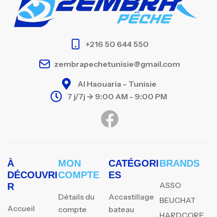
+216 50 644 550
zembrapechetunisie@gmail.com
Al Haouaria – Tunisie
7 j/7j -> 9:00 AM - 9:00 PM
À
MON
CATÉGORI
BRANDS
DÉCOUVRI
COMPTE
ES
ASSO
R
Détails du
Accastillage
BEUCHAT
Accueil
compte
bateau
HARDCORE