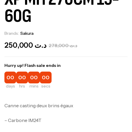
60G
Brands:
Sakura
Out Of Stock
250,000
د.ت
278,000
د.ت
Hurry up! Flash sale ends in
00
00
00
00
days
hrs
mins
secs
Canne casting deux brins égaux
– Carbone IM24T