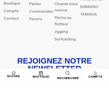
Boutique
Panier
Chasse sous
SHIMANO
marine
Compte
Commandes
YAMAHA
Pèche au
Contact
Favoris
flotteur
Jigging
Surfcasting
REJOIGNEZ NOTRE
NEWSLETTER
ACCUEIL
Inscrivez-vous pour recevoir nos offres spéciales
BOUTIQUE
COMPTE
RECHERCHER
Copyright © 2025
By ADSVALLEY
. All rights reserved