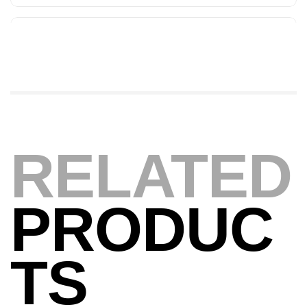
379,000
د.ت
Foureau Kalli Kunnan Funda 1.70m
Expanded
,
Bagagerie
Surfcasting
378,000
د.ت
420,000
د.ت
RELATED
Volant 3 Branches Inox T26S/35
,
Accastillage bateau
Accessoires bateaux
367,000
د.ت
PRODUC
Canne Sunset Beachstriker Surf Hybrid
TS
420 Cm 100-250 G
,
Cannes
Surfcasting
215,000
د.ت
239,000
د.ت