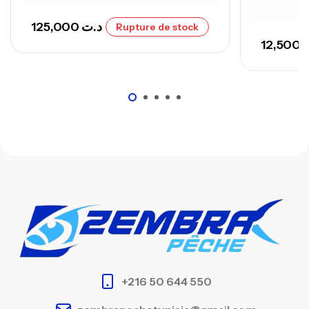
125,000
د.ت
Rupture de stock
12,500
+216 50 644 550