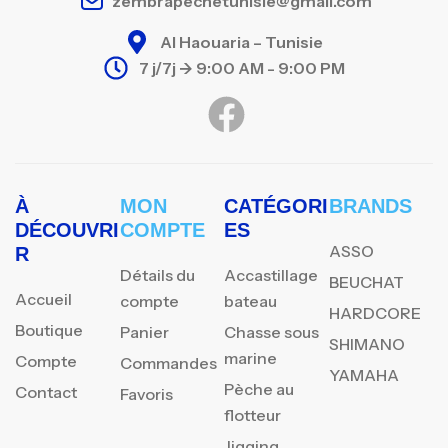
zembrapechetunisie@gmail.com
Al Haouaria – Tunisie
7 j/7j -> 9:00 AM - 9:00 PM
À
MON
CATÉGORI
BRANDS
DÉCOUVRI
COMPTE
ES
ASSO
R
Détails du
Accastillage
BEUCHAT
Accueil
compte
bateau
HARDCORE
Boutique
Panier
Chasse sous
SHIMANO
marine
Compte
Commandes
YAMAHA
Pèche au
Contact
Favoris
flotteur
Jigging