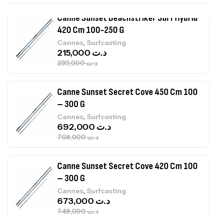
Canne Sunset Secret Cove 450 Cm 100
– 300 G
,
Cannes
Surfcasting
692,000
د.ت
768,000
د.ت
Canne Sunset Secret Cove 420 Cm 100
– 300 G
,
Cannes
Surfcasting
673,000
د.ت
748,000
د.ت
Canne Jigging Sunset Massive Attack
1.83m 120/250gr 30kg
,
Cannes
Jigging
340,000
د.ت