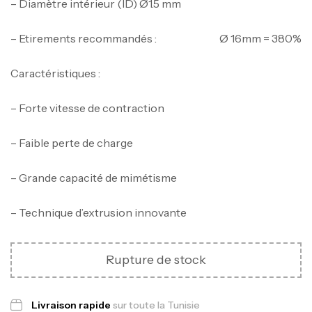
– Diamètre intérieur (ID) Ø1.5 mm
– Etirements recommandés : Ø 16mm = 380%
Caractéristiques :
– Forte vitesse de contraction
– Faible perte de charge
– Grande capacité de mimétisme
– Technique d’extrusion innovante
Canne Jigging Sunset Massive Attack
Rupture de stock
1.83m 120/250gr 30kg
,
Cannes
Jigging
340,000
د.ت
Livraison rapide
sur toute la Tunisie