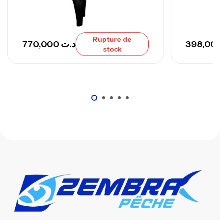
Rupture de
770,000
د.ت
stock