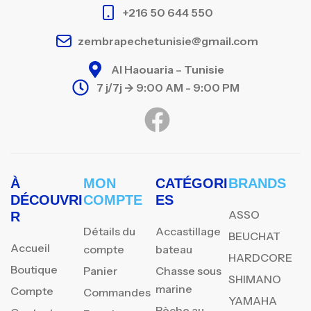
+216 50 644 550
zembrapechetunisie@gmail.com
Al Haouaria – Tunisie
7 j/7j -> 9:00 AM - 9:00 PM
À
MON
CATÉGORI
BRANDS
DÉCOUVRI
COMPTE
ES
ASSO
R
Détails du
Accastillage
BEUCHAT
Accueil
compte
bateau
HARDCORE
Boutique
Panier
Chasse sous
SHIMANO
marine
Compte
Commandes
YAMAHA
Pèche au