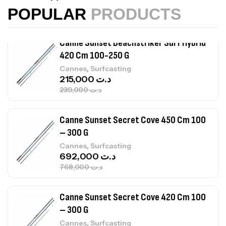
POPULAR
PRODUCTS
Canne Sunset Beachstriker Surf Hybrid
420 Cm 100-250 G
,
Cannes
Surfcasting
215,000
د.ت
239,000
د.ت
Canne Sunset Secret Cove 450 Cm 100
– 300 G
,
Cannes
Surfcasting
692,000
د.ت
768,000
د.ت
Canne Sunset Secret Cove 420 Cm 100
– 300 G
,
Cannes
Surfcasting
673,000
د.ت