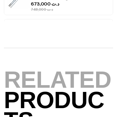
748,000
د.ت
Canne Jigging Sunset Massive Attack
1.83m 120/250gr 30kg
,
Cannes
Jigging
340,000
د.ت
379,000
د.ت
Foureau Kalli Kunnan Funda 1.70m
Expanded
,
RELATED
Bagagerie
Surfcasting
378,000
د.ت
420,000
د.ت
PRODUC
Volant 3 Branches Inox T26S/35
,
Accastillage bateau
Accessoires bateaux
367,000
د.ت