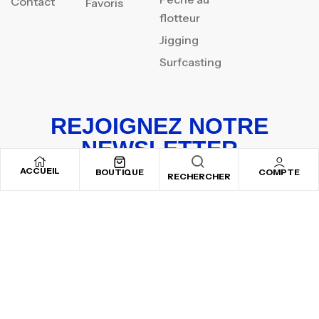
Contact
Favoris
flotteur
Jigging
Surfcasting
REJOIGNEZ NOTRE
NEWSLETTER
ACCUEIL
Inscrivez-vous pour recevoir nos offres spéciales
BOUTIQUE
COMPTE
RECHERCHER
Copyright © 2025
By ADSVALLEY
. All rights reserved