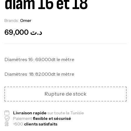
diam 16 et 18
Brands:
Omer
Out Of Stock
69,000
د.ت
Diamètres 16 : 69.000dt le mètre
Diamètres 18: 82.000dt le mètre
Rupture de stock
Livraison rapide
sur toute la Tunisie
Paiement
flexible et sécurisé
+500
clients satisfaits