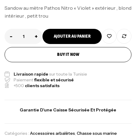
Sandow au mètre Pathos Nitro « Violet » extérieur , blond
intérieur , petit trou
-
+
AJOUTER AU PANIER
Canne Jigging Sunset Massive Attack
BUY IT NOW
1.83m 120/250gr 30kg
,
Cannes
Jigging
340,000
د.ت
Livraison rapide
sur toute la Tunisie
379,000
د.ت
Paiement
flexible et sécurisé
+500
clients satisfaits
Foureau Kalli Kunnan Funda 1.70m
Expanded
,
Garantie D’une Caisse Sécurisée Et Protégée
Bagagerie
Surfcasting
378,000
د.ت
420,000
د.ت
Catégories :
Accessoires arbalètes
,
Chasse sous marine