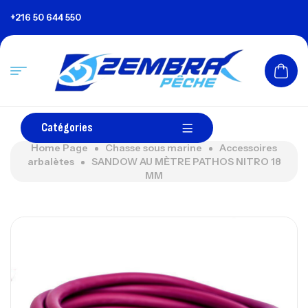
+216 50 644 550
Catégories
Home Page
Chasse sous marine
Accessoires
arbalètes
SANDOW AU MÈTRE PATHOS NITRO 18
MM