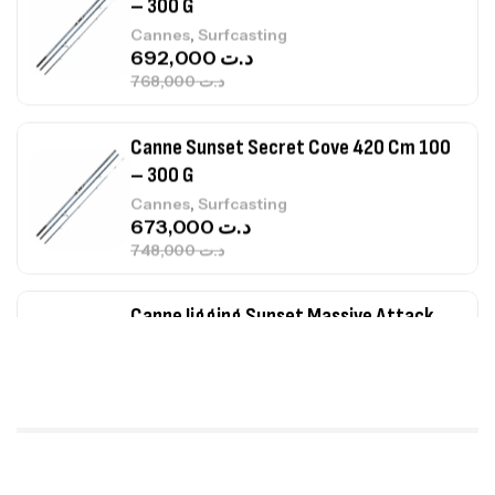
Canne Sunset Secret Cove 420 Cm 100
– 300 G
,
Cannes
Surfcasting
673,000
د.ت
748,000
د.ت
Canne Jigging Sunset Massive Attack
1.83m 120/250gr 30kg
,
Cannes
Jigging
340,000
د.ت
379,000
د.ت
Foureau Kalli Kunnan Funda 1.70m
Expanded
,
Bagagerie
Surfcasting
378,000
د.ت
420,000
د.ت