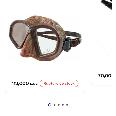
Canne Sunset Secret Cove 420 Cm 100
– 300 G
,
Cannes
Surfcasting
673,000
د.ت
748,000
د.ت
70,000
113,000
د.ت
Rupture de stock