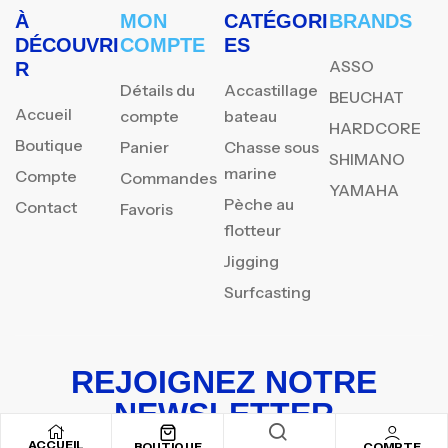
À
MON
CATÉGORI
BRANDS
DÉCOUVRI
COMPTE
ES
ASSO
R
Détails du
Accastillage
BEUCHAT
Accueil
compte
bateau
HARDCORE
Boutique
Panier
Chasse sous
SHIMANO
marine
Compte
Commandes
YAMAHA
Pèche au
Contact
Favoris
flotteur
Jigging
Surfcasting
REJOIGNEZ NOTRE
NEWSLETTER
ACCUEIL
BOUTIQUE
COMPTE