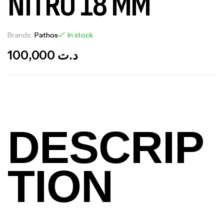
NITRO 18 MM
Brands:
Pathos
In stock
100,000
د.ت
DESCRIP
TION