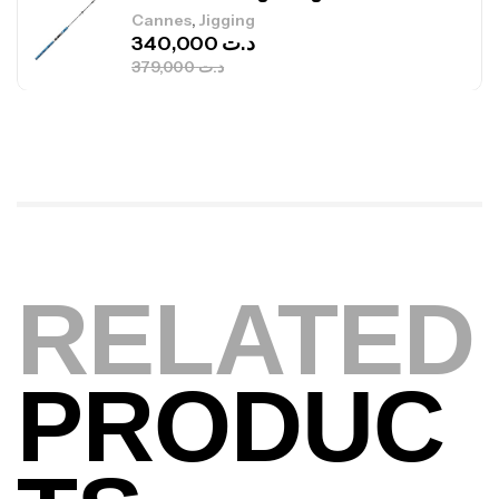
340,000
د.ت
379,000
د.ت
Foureau Kalli Kunnan Funda 1.70m
Expanded
,
Bagagerie
Surfcasting
378,000
د.ت
420,000
د.ت
Volant 3 Branches Inox T26S/35
RELATED
,
Accastillage bateau
Accessoires bateaux
367,000
د.ت
PRODUC
Canne Sunset Beachstriker Surf Hybrid
420 Cm 100-250 G
,
Cannes
Surfcasting