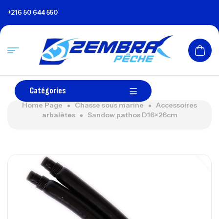
+216 50 644 550
Catégories
Home Page
Chasse sous marine
Accessoires
arbalètes
Sandow pathos D16×26cm