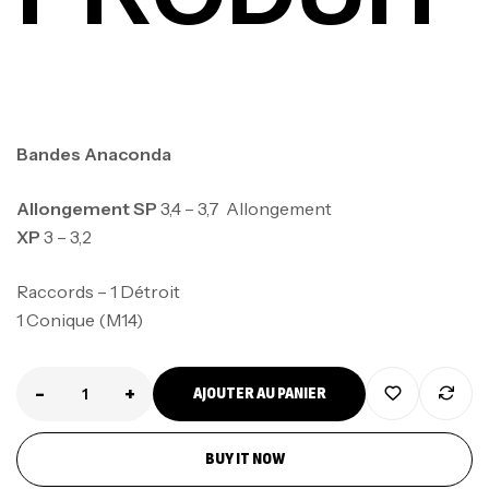
Bandes Anaconda
Allongement SP
3,4 – 3,7 Allongement
XP
3 – 3,2
Raccords – 1 Détroit
1 Conique (M14)
-
+
AJOUTER AU PANIER
Canne Jigging Sunset Massive Attack
1.83m 120/250gr 30kg
BUY IT NOW
,
Cannes
Jigging