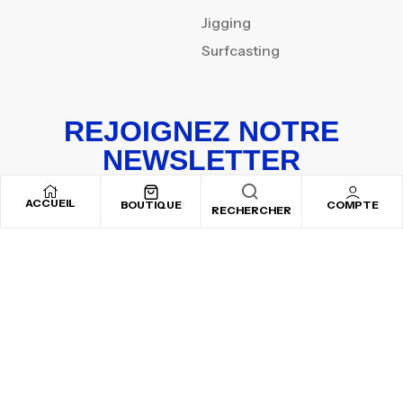
Jigging
Surfcasting
REJOIGNEZ NOTRE
NEWSLETTER
Inscrivez-vous pour recevoir nos offres spéciales
ACCUEIL
BOUTIQUE
COMPTE
RECHERCHER
Copyright © 2025
By ADSVALLEY
. All rights reserved