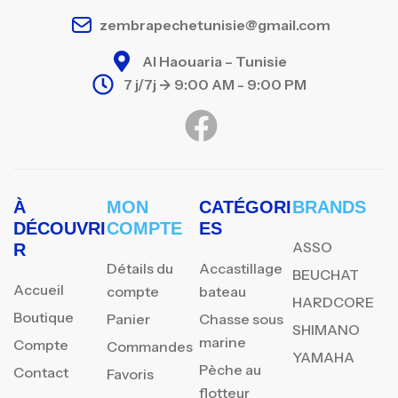
zembrapechetunisie@gmail.com
Al Haouaria – Tunisie
7 j/7j -> 9:00 AM - 9:00 PM
À
MON
CATÉGORI
BRANDS
DÉCOUVRI
COMPTE
ES
ASSO
R
Détails du
Accastillage
BEUCHAT
Accueil
compte
bateau
HARDCORE
Boutique
Panier
Chasse sous
SHIMANO
marine
Compte
Commandes
YAMAHA
Pèche au
Contact
Favoris
flotteur