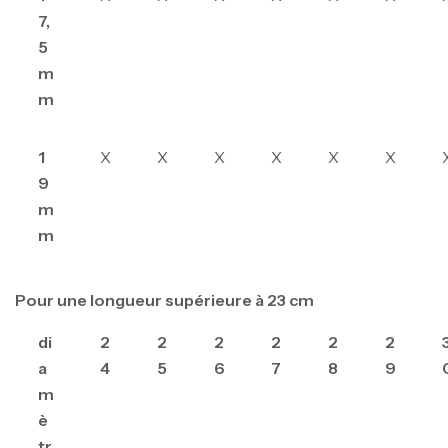
7,
5
m
m
1
X
X
X
X
X
X
9
m
m
Pour une longueur supérieure à 23 cm
di
2
2
2
2
2
2
a
4
5
6
7
8
9
m
è
tr