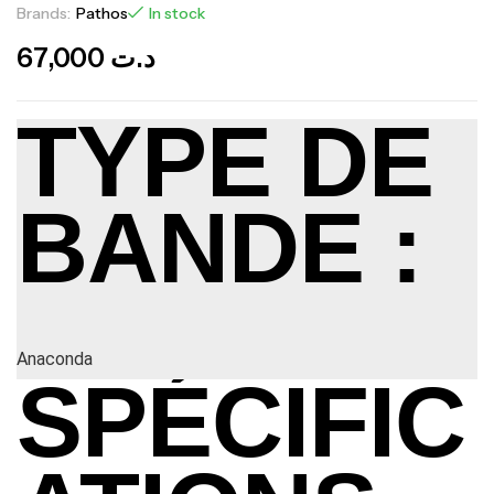
Brands:
Pathos
In stock
67,000
د.ت
TYPE DE
BANDE :
Anaconda
SPÉCIFIC