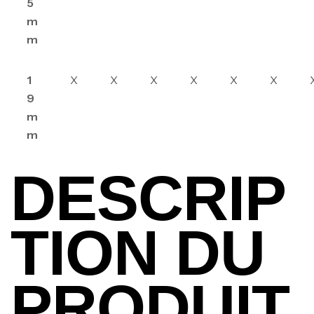
5
m
m
1
X
X
X
X
X
X
9
m
m
DESCRIP
TION DU
PRODUIT