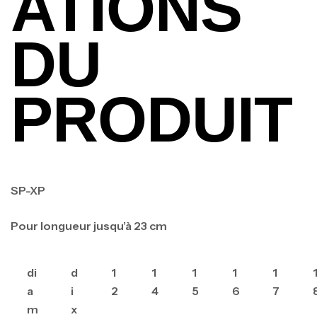
ATIONS
DU
PRODUIT
SP-XP
Pour longueur jusqu’à 23 cm
di
d
1
1
1
1
1
a
i
2
4
5
6
7
m
x