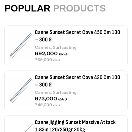
215,000
د.ت
POPULAR
PRODUCTS
239,000
د.ت
Canne Sunset Secret Cove 450 Cm 100
– 300 G
,
Cannes
Surfcasting
692,000
د.ت
768,000
د.ت
Canne Sunset Secret Cove 420 Cm 100
– 300 G
,
Cannes
Surfcasting
673,000
د.ت
748,000
د.ت
Canne Jigging Sunset Massive Attack
1.83m 120/250gr 30kg
,
Cannes
Jigging