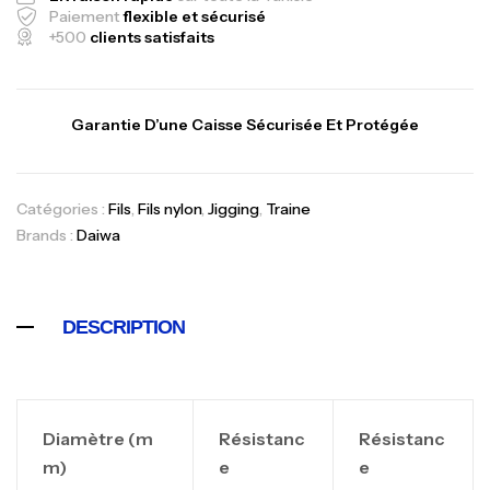
Paiement
flexible et sécurisé
+500
clients satisfaits
Garantie D’une Caisse Sécurisée Et Protégée
Canne Jigging Sunset Massive Attack
Catégories :
Fils
,
Fils nylon
,
Jigging
,
Traine
1.83m 120/250gr 30kg
Brands :
Daiwa
,
Cannes
Jigging
340,000
د.ت
379,000
د.ت
DESCRIPTION
Foureau Kalli Kunnan Funda 1.70m
Expanded
,
Bagagerie
Surfcasting
Diamètre (m
Résistanc
Résistanc
378,000
د.ت
m)
e
e
420,000
د.ت