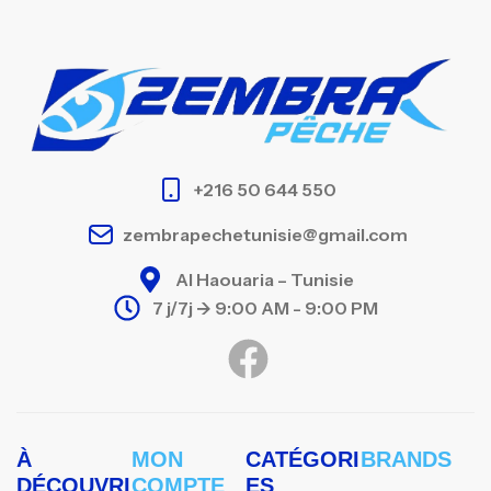
+216 50 644 550
zembrapechetunisie@gmail.com
Al Haouaria – Tunisie
7 j/7j -> 9:00 AM - 9:00 PM
À
MON
CATÉGORI
BRANDS
DÉCOUVRI
COMPTE
ES