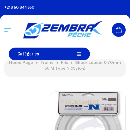
+216 50 644 550
Catégories
Home Page
Traine
Fils
Shock Leader 0.70mm
50 M Type N (Nylon)