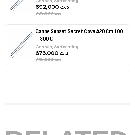
Canne Sunset Secret Cove 420 Cm 100
– 300 G
,
Cannes
Surfcasting
673,000
د.ت
748,000
د.ت
Canne Jigging Sunset Massive Attack
1.83m 120/250gr 30kg
,
Cannes
Jigging
340,000
د.ت
379,000
د.ت
Foureau Kalli Kunnan Funda 1.70m
Expanded
,
Bagagerie
Surfcasting
378,000
د.ت
420,000
د.ت