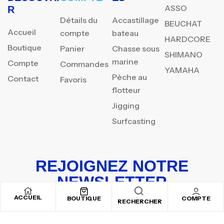
ASSO
R
Détails du
Accastillage
BEUCHAT
Accueil
compte
bateau
HARDCORE
Boutique
Panier
Chasse sous
SHIMANO
marine
Compte
Commandes
YAMAHA
Pèche au
Contact
Favoris
flotteur
Jigging
Surfcasting
REJOIGNEZ NOTRE
NEWSLETTER
ACCUEIL
Inscrivez-vous pour recevoir nos offres spéciales
BOUTIQUE
COMPTE
RECHERCHER