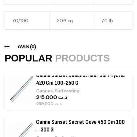
Volant 3 Branches Inox T26S/35
70/100
30,6 kg
70 lb
,
Accastillage bateau
Accessoires bateaux
367,000
د.ت
AVIS (0)
Canne Sunset Beachstriker Surf Hybrid
POPULAR
PRODUCTS
420 Cm 100-250 G
,
Cannes
Surfcasting
215,000
د.ت
239,000
د.ت
Canne Sunset Secret Cove 450 Cm 100
– 300 G
,
Cannes
Surfcasting
692,000
د.ت
768,000
د.ت