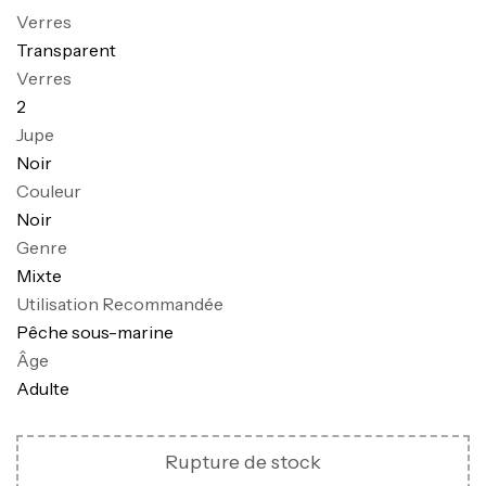
Verres
Transparent
Verres
2
Jupe
Noir
Couleur
Noir
Genre
Mixte
Utilisation Recommandée
Pêche sous-marine
Âge
Adulte
Canne Jigging Sunset Massive Attack
Rupture de stock
1.83m 120/250gr 30kg