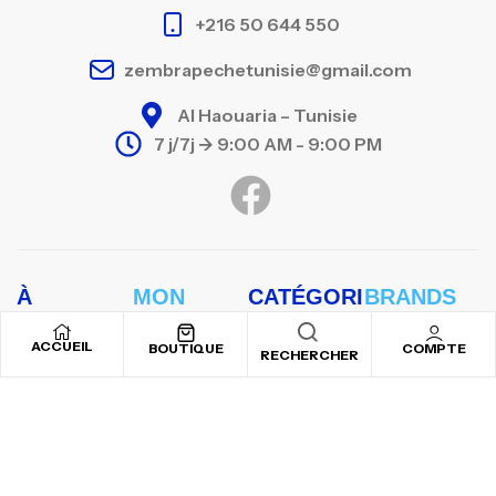
+216 50 644 550
zembrapechetunisie@gmail.com
Al Haouaria – Tunisie
7 j/7j -> 9:00 AM - 9:00 PM
À
MON
CATÉGORI
BRANDS
DÉCOUVRI
COMPTE
ES
ASSO
ACCUEIL
R
BOUTIQUE
COMPTE
RECHERCHER
Détails du
Accastillage
BEUCHAT
Accueil
compte
bateau
HARDCORE
Boutique
Panier
Chasse sous
SHIMANO
marine
Compte
Commandes
YAMAHA