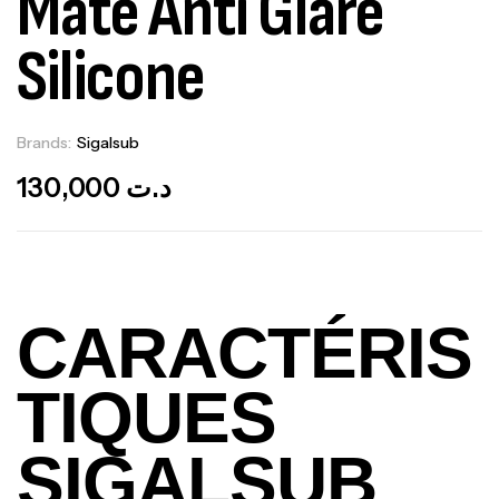
Mate Anti Glare
Silicone
Brands:
Sigalsub
Out Of Stock
130,000
د.ت
CARACTÉRIS
TIQUES
SIGALSUB