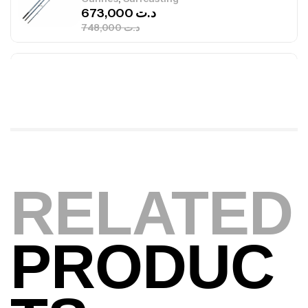
,
Cannes
Jigging
340,000
د.ت
379,000
د.ت
Foureau Kalli Kunnan Funda 1.70m
Expanded
,
Bagagerie
Surfcasting
378,000
د.ت
420,000
د.ت
RELATED
Volant 3 Branches Inox T26S/35
,
Accastillage bateau
Accessoires bateaux
367,000
د.ت
PRODUC
Canne Sunset Beachstriker Surf Hybrid
420 Cm 100-250 G
,
Cannes
Surfcasting