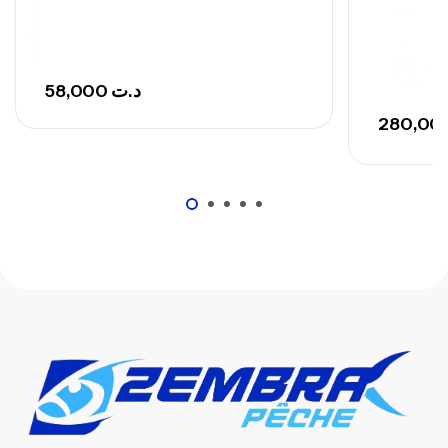
58,000
د.ت