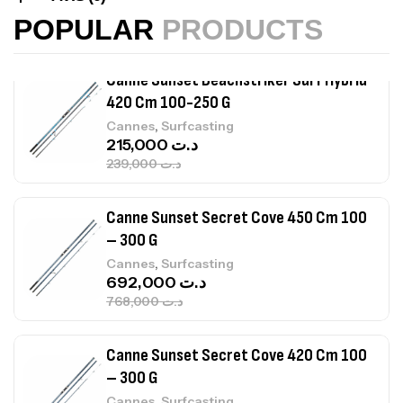
,
Cannes
Surfcasting
215,000
د.ت
POPULAR
PRODUCTS
239,000
د.ت
Canne Sunset Secret Cove 450 Cm 100
– 300 G
,
Cannes
Surfcasting
692,000
د.ت
768,000
د.ت
Canne Sunset Secret Cove 420 Cm 100
– 300 G
,
Cannes
Surfcasting
673,000
د.ت
748,000
د.ت
Canne Jigging Sunset Massive Attack
1.83m 120/250gr 30kg