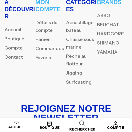
À
MON
CATÉGORI
BRANDS
DÉCOUVRI
COMPTE
ES
ASSO
R
Détails du
Accastillage
BEUCHAT
Accueil
compte
bateau
HARDCORE
Boutique
Panier
Chasse sous
SHIMANO
marine
Compte
Commandes
YAMAHA
Pèche au
Contact
Favoris
flotteur
Jigging
Surfcasting
REJOIGNEZ NOTRE
NEWSLETTER
ACCUEIL
Inscrivez-vous pour recevoir nos offres spéciales
BOUTIQUE
COMPTE
RECHERCHER