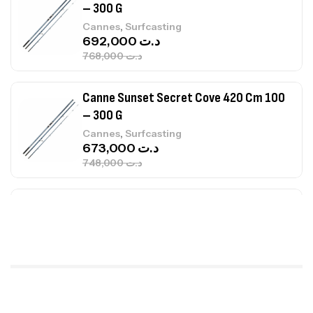
768,000
د.ت
Canne Sunset Secret Cove 420 Cm 100
– 300 G
,
Cannes
Surfcasting
673,000
د.ت
748,000
د.ت
Canne Jigging Sunset Massive Attack
1.83m 120/250gr 30kg
,
Cannes
Jigging
340,000
د.ت
379,000
د.ت
Foureau Kalli Kunnan Funda 1.70m
Expanded
,
Bagagerie
Surfcasting