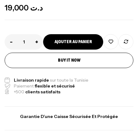
19,000
د.ت
-
+
AJOUTER AU PANIER
BUY IT NOW
Canne Jigging Sunset Massive Attack
1.83m 120/250gr 30kg
Livraison rapide
sur toute la Tunisie
,
Cannes
Jigging
Paiement
flexible et sécurisé
340,000
د.ت
+500
clients satisfaits
379,000
د.ت
Foureau Kalli Kunnan Funda 1.70m
Garantie D’une Caisse Sécurisée Et Protégée
Expanded
,
Bagagerie
Surfcasting