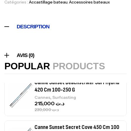
378,000
د.ت
Catégories :
Accastillage bateau
,
Accessoires bateaux
420,000
د.ت
DESCRIPTION
Volant 3 Branches Inox T26S/35
,
Accastillage bateau
Accessoires bateaux
367,000
د.ت
AVIS (0)
Canne Sunset Beachstriker Surf Hybrid
POPULAR
PRODUCTS
420 Cm 100-250 G
,
Cannes
Surfcasting
215,000
د.ت
239,000
د.ت
Canne Sunset Secret Cove 450 Cm 100
– 300 G
,
Cannes
Surfcasting
692,000
د.ت