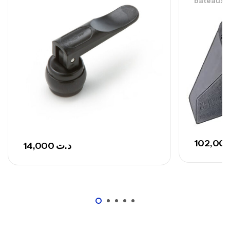
bateaux
768,000
د.ت
Canne Sunset Secret Cove 420 Cm 100
– 300 G
,
Cannes
Surfcasting
673,000
د.ت
748,000
د.ت
14,000
د.ت