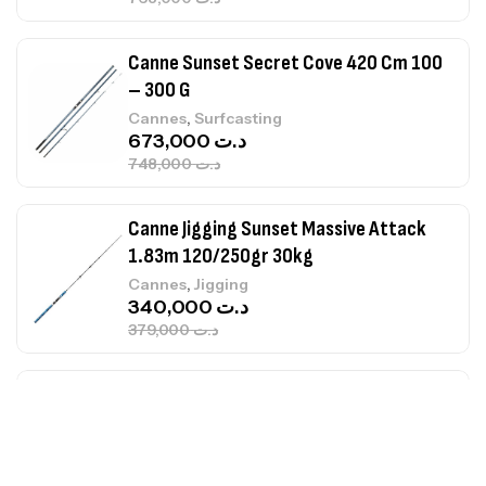
Canne Sunset Secret Cove 420 Cm 100
– 300 G
,
Cannes
Surfcasting
673,000
د.ت
748,000
د.ت
Canne Jigging Sunset Massive Attack
1.83m 120/250gr 30kg
,
Cannes
Jigging
340,000
د.ت
379,000
د.ت
Foureau Kalli Kunnan Funda 1.70m
Expanded
,
Bagagerie
Surfcasting
378,000
د.ت