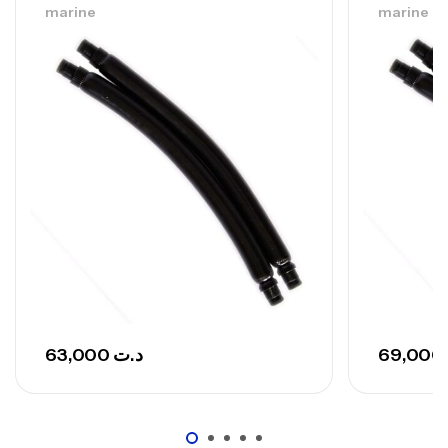
marine
marine
Canne Sunset Secret Cove 420 Cm 100
– 300 G
,
Cannes
Surfcasting
673,000
د.ت
748,000
د.ت
63,000
د.ت
69,000