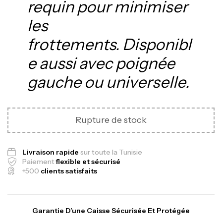
requin pour minimiser
les
frottements. Disponibl
e aussi avec poignée
gauche ou universelle.
Canne Jigging Sunset Massive Attack
1.83m 120/250gr 30kg
Rupture de stock
,
Cannes
Jigging
340,000
د.ت
379,000
د.ت
Livraison rapide
sur toute la Tunisie
Paiement
flexible et sécurisé
+500
clients satisfaits
Foureau Kalli Kunnan Funda 1.70m
Expanded
,
Bagagerie
Surfcasting
Garantie D’une Caisse Sécurisée Et Protégée
378,000
د.ت