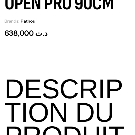
OPEN PRO 90CM
Brands:
Pathos
Out Of Stock
638,000
د.ت
DESCRIP
TION DU