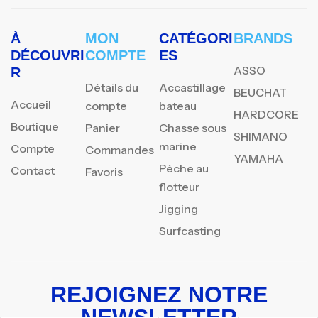
À
MON
CATÉGORI
BRANDS
DÉCOUVRI
COMPTE
ES
ASSO
R
Détails du
Accastillage
BEUCHAT
Accueil
compte
bateau
HARDCORE
Boutique
Panier
Chasse sous
SHIMANO
marine
Compte
Commandes
YAMAHA
Pèche au
Contact
Favoris
flotteur
Jigging
Surfcasting
REJOIGNEZ NOTRE
NEWSLETTER