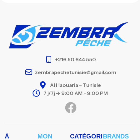
+216 50 644 550
zembrapechetunisie@gmail.com
Al Haouaria – Tunisie
7 j/7j -> 9:00 AM - 9:00 PM
À
MON
CATÉGORI
BRANDS