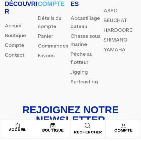
DÉCOUVRI
COMPTE
ES
ASSO
R
Détails du
Accastillage
BEUCHAT
Accueil
compte
bateau
HARDCORE
Boutique
Panier
Chasse sous
SHIMANO
marine
Compte
Commandes
YAMAHA
Pèche au
Contact
Favoris
flotteur
Jigging
Surfcasting
REJOIGNEZ NOTRE
NEWSLETTER
ACCUEIL
Inscrivez-vous pour recevoir nos offres spéciales
BOUTIQUE
COMPTE
RECHERCHER