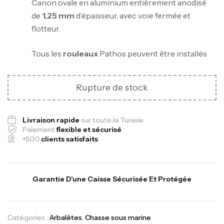
Canon ovale en aluminium entièrement anodisé
de
1,25 mm
d’épaisseur, avec voie fermée et
flotteur.
Tous les
rouleaux
Pathos peuvent être installés
Canne Jigging Sunset Massive Attack
1.83m 120/250gr 30kg
Rupture de stock
,
Cannes
Jigging
340,000
د.ت
379,000
د.ت
Livraison rapide
sur toute la Tunisie
Paiement
flexible et sécurisé
+500
clients satisfaits
Foureau Kalli Kunnan Funda 1.70m
Expanded
,
Bagagerie
Surfcasting
Garantie D’une Caisse Sécurisée Et Protégée
378,000
د.ت
420,000
د.ت
Catégories :
Arbalètes
,
Chasse sous marine