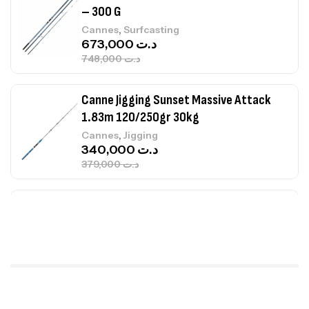
– 300 G
,
Cannes
Surfcasting
673,000
د.ت
748,000
د.ت
Canne Jigging Sunset Massive Attack
1.83m 120/250gr 30kg
,
Cannes
Jigging
340,000
د.ت
379,000
د.ت
Foureau Kalli Kunnan Funda 1.70m
Expanded
,
Bagagerie
Surfcasting
378,000
د.ت
420,000
د.ت