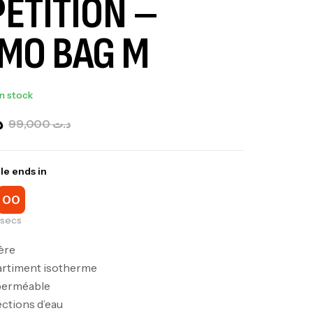
ETITION –
MO BAG M
In stock
د
99,000
د.ت
le ends in
00
secs
ère
rtiment isotherme
mperméable
ections d’eau