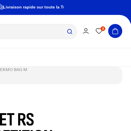
ison rapide sur toute la Tunisie
zembrapechetun
2
HERMO BAG M
ET RS