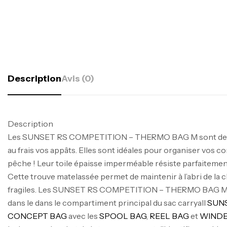
Description
Avis (0)
Description
Les SUNSET RS COMPETITION – THERMO BAG M sont des 
au frais vos appâts. Elles sont idéales pour organiser vos c
pêche ! Leur toile épaisse imperméable résiste parfaitemen
Cette trouve matelassée permet de maintenir à l’abri de la c
fragiles. Les SUNSET RS COMPETITION – THERMO BAG M s
dans le dans le compartiment principal du sac carryall
SUNS
CONCEPT BAG
avec les
SPOOL BAG
,
REEL BAG
et
WINDE