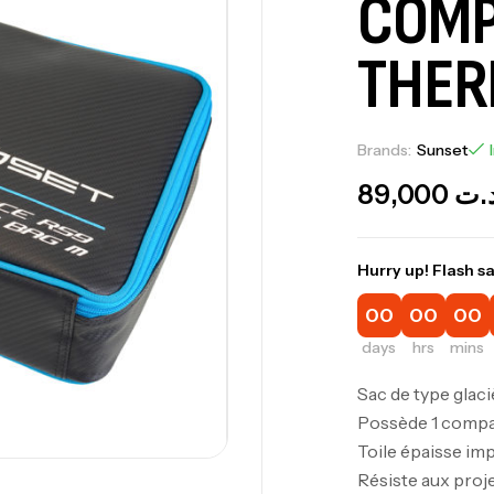
COMP
THER
Brands:
Sunset
89,000
.ت
Hurry up! Flash sa
00
00
00
days
hrs
mins
Sac de type glaci
Possède 1 compa
Toile épaisse i
Résiste aux proj