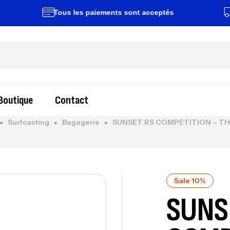
Tous les paiements sont acceptés
Livra
Boutique
Contact
Surfcasting
Bagagerie
SUNSET RS COMPETITION – T
Sale 10%
SUNS