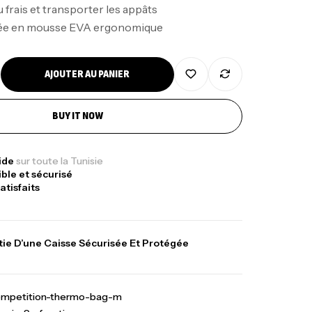
u frais et transporter les appâts
née en mousse EVA ergonomique
AJOUTER AU PANIER
Sunset Massive Attack
BUY IT NOW
340,000
د.ت
gr 30kg
379,000
د.ت
pide
sur toute la Tunisie
ible et sécurisé
atisfaits
Kunnan Funda 1.70m
378,000
د.ت
420,000
د.ت
casting
ie D’une Caisse Sécurisée Et Protégée
hes Inox T26S/35
ompetition-thermo-bag-m
367,000
د.ت
,
teau
Accessoires bateaux