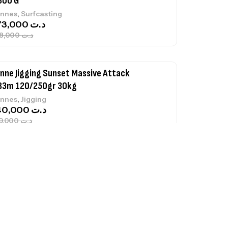
,
nnes
Surfcasting
673,000
د.ت
748,000
د.ت
nne Jigging Sunset Massive Attack
83m 120/250gr 30kg
,
nnes
Jigging
340,000
د.ت
379,000
د.ت
ureau Kalli Kunnan Funda 1.70m
panded
,
gagerie
Surfcasting
378,000
د.ت
420,000
د.ت