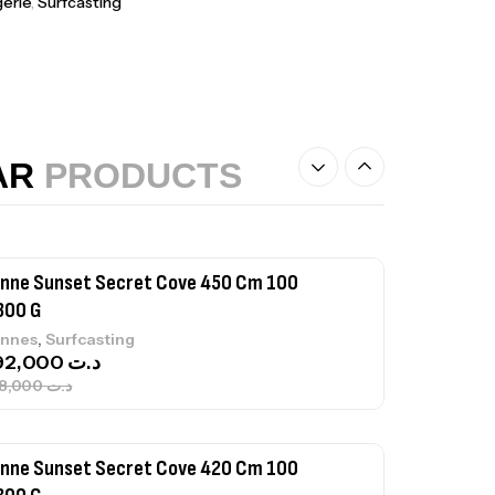
erie
,
Surfcasting
nne Sunset Beachstriker Surf Hybrid
0 Cm 100-250 G
,
nnes
Surfcasting
215,000
د.ت
AR
PRODUCTS
239,000
د.ت
nne Sunset Secret Cove 450 Cm 100
300 G
,
nnes
Surfcasting
692,000
د.ت
768,000
د.ت
nne Sunset Secret Cove 420 Cm 100
300 G