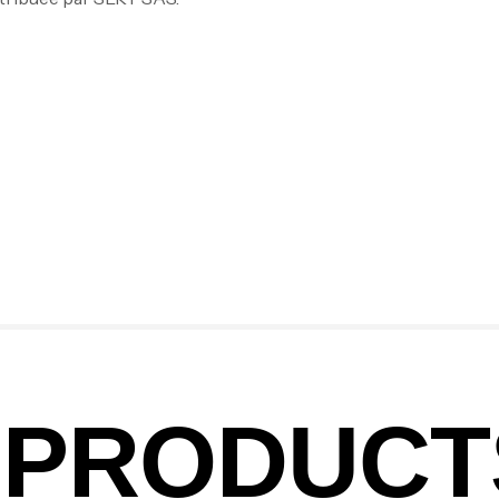
Vo
Ac
Ca
42
Ca
Ca
– 
PRODUCT
Ca