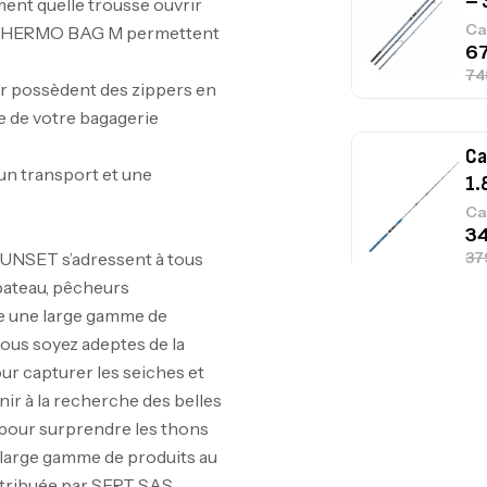
ement quelle trousse ouvrir
Ca
 THERMO BAG M permettent
ir possèdent des zippers en
te de votre bagagerie
Ca
1.
n transport et une
Ca
 SUNSET s’adressent à tous
bateau, pêcheurs
e une large gamme de
Fo
vous soyez adeptes de la
Ex
our capturer les seiches et
Ba
enir à la recherche des belles
e pour surprendre les thons
 large gamme de produits au
stribuée par SERT SAS.