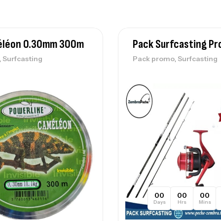
Ca
– 
méléon 0.30mm 300m
Pack Surfcasting P
Ca
,
,
Surfcasting
Pack promo
Surfcasting
00
00
00
Days
Hrs
Mins