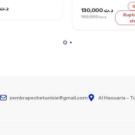
S
د.ت
130,000
د.ت
Rupt
160,000
د.ت
st
zembrapechetunisie@gmail.com
Al Haouaria – T