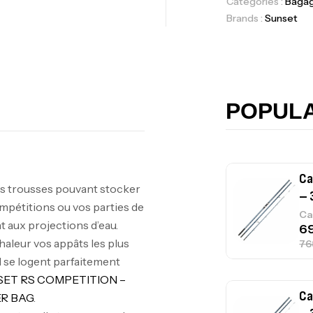
Catégories :
Bagag
Brands :
Sunset
Ca
42
Ca
POPUL
Ca
– 
trousses pouvant stocker
Ca
ompétitions ou vos parties de
t aux projections d’eau.
haleur vos appâts les plus
e logent parfaitement
ET RS COMPETITION –
Ca
R BAG
.
– 