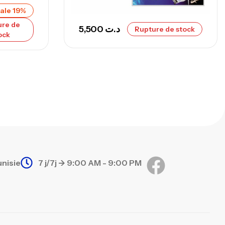
ale 19%
ure de
5,500
د.ت
Rupture de stock
ock
unisie
7 j/7j -> 9:00 AM - 9:00 PM