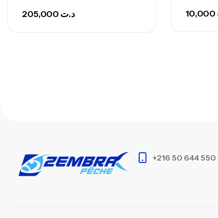
10,000
205,000
د.ت
+216 50 644 550