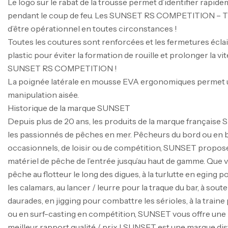
Le logo sur le rabat de la trousse permet d’identifier rapid
pendant le coup de feu. Les SUNSET RS COMPETITION –
d’être opérationnel en toutes circonstances !
Toutes les coutures sont renforcées et les fermetures écla
plastic pour éviter la formation de rouille et prolonger la vi
SUNSET RS COMPETITION !
La poignée latérale en mousse EVA ergonomiques permet u
manipulation aisée.
Historique de la marque SUNSET
Depuis plus de 20 ans, les produits de la marque française
les passionnés de pêches en mer. Pêcheurs du bord ou en 
occasionnels, de loisir ou de compétition, SUNSET propos
matériel de pêche de l’entrée jusqu’au haut de gamme. Que 
pêche au flotteur le long des digues, à la turlutte en eging p
les calamars, au lancer / leurre pour la traque du bar, à sout
daurades, en jigging pour combattre les sérioles, à la train
ou en surf-casting en compétition, SUNSET vous offre une
meilleur rapport qualité / prix ! SUNSET est une marque di