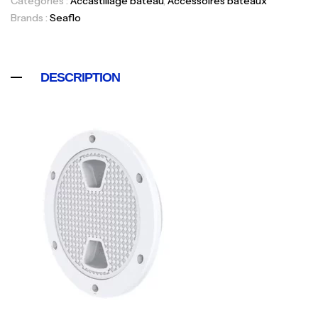
Catégories :
Accastillage bateau
,
Accessoires bateaux
Brands :
Seaflo
DESCRIPTION