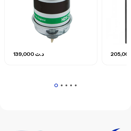
139,000
د.ت