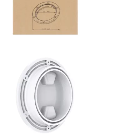
Canne Jigging Sunset Massive Attack
1.83m 120/250gr 30kg
,
Cannes
Jigging
340,000
د.ت
379,000
د.ت
Foureau Kalli Kunnan Funda 1.70m
Expanded
,
Bagagerie
Surfcasting
378,000
د.ت
420,000
د.ت
Volant 3 Branches Inox T26S/35
,
Accastillage bateau
Accessoires bateaux
367,000
د.ت