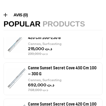
Canne Sunset Beachstriker Surf Hybrid
420 Cm 100-250 G
AVIS (0)
,
Cannes
Surfcasting
215,000
د.ت
POPULAR
PRODUCTS
239,000
د.ت
Canne Sunset Secret Cove 450 Cm 100
– 300 G
,
Cannes
Surfcasting
692,000
د.ت
768,000
د.ت
Canne Sunset Secret Cove 420 Cm 100
– 300 G
,
Cannes
Surfcasting
673,000
د.ت
748,000
د.ت