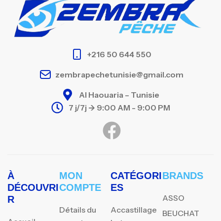
+216 50 644 550
zembrapechetunisie@gmail.com
Al Haouaria – Tunisie
7 j/7j -> 9:00 AM - 9:00 PM
À
MON
CATÉGORI
BRANDS
DÉCOUVRI
COMPTE
ES
ASSO
R
Détails du
Accastillage
BEUCHAT