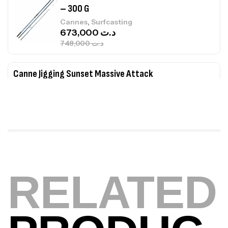
Canne Jigging Sunset Massive Attack
1.83m 120/250gr 30kg
,
Cannes
Jigging
340,000
د.ت
379,000
د.ت
Foureau Kalli Kunnan Funda 1.70m
Expanded
,
Bagagerie
Surfcasting
378,000
د.ت
420,000
د.ت
Volant 3 Branches Inox T26S/35
RELATED
,
Accastillage bateau
Accessoires bateaux
367,000
د.ت
Canne Sunset Beachstriker Surf Hybrid