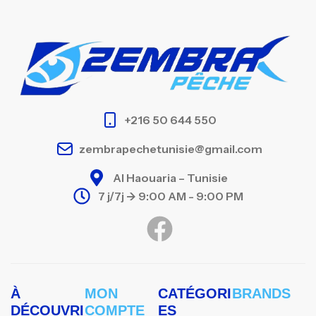
+216 50 644 550
zembrapechetunisie@gmail.com
Al Haouaria – Tunisie
7 j/7j -> 9:00 AM - 9:00 PM
À
MON
CATÉGORI
BRANDS
DÉCOUVRI
COMPTE
ES