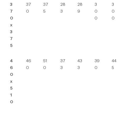
3
37
37
28
28
3
3
7
0
5
3
9
0
0
0
0
0
x
3
7
5
4
46
51
37
43
39
44
6
0
0
3
3
0
5
0
x
5
1
0
Canne Jigging Sunset Massive Attack
1.83m 120/250gr 30kg