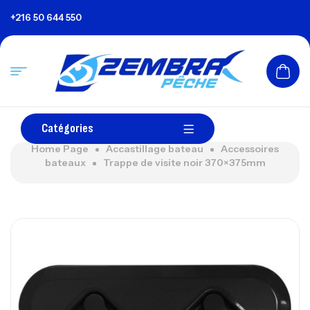
+216 50 644 550
Catégories
Home Page
Accastillage bateau
Accessoires
bateaux
Trappe de visite noir 370×375mm