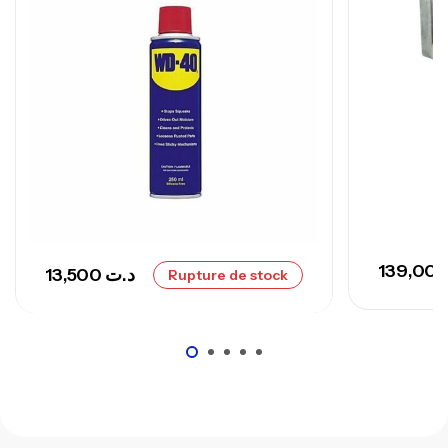
13,500
د.ت
Rupture de stock