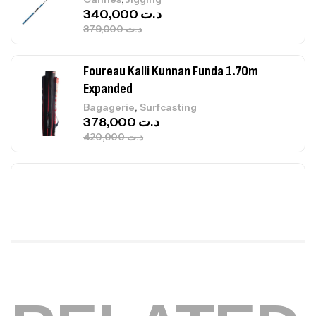
340,000
د.ت
379,000
د.ت
Foureau Kalli Kunnan Funda 1.70m
Expanded
,
Bagagerie
Surfcasting
378,000
د.ت
420,000
د.ت
Volant 3 Branches Inox T26S/35
,
Accastillage bateau
Accessoires bateaux
367,000
د.ت
Canne Sunset Beachstriker Surf Hybrid
420 Cm 100-250 G
,
Cannes
Surfcasting