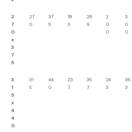
2
27
37
18
28
2
3
7
0
5
3
9
0
0
0
0
0
x
3
7
5
3
31
44
23
35
24
36
1
5
0
7
7
3
3
5
x
4
4
0