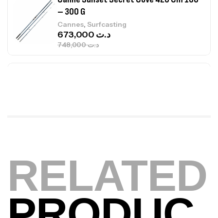
Canne Jigging Sunset Massive Attack
1.83m 120/250gr 30kg
,
Cannes
Jigging
340,000
د.ت
379,000
د.ت
Foureau Kalli Kunnan Funda 1.70m
Expanded
,
Bagagerie
Surfcasting
378,000
د.ت
420,000
د.ت
RELATED
Volant 3 Branches Inox T26S/35
,
Accastillage bateau
Accessoires bateaux
PRODUC
367,000
د.ت