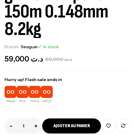
150m 0.148mm
8.2kg
Brands:
Seaguar
In stock
59,000
د.ت
66,000
د.ت
Hurry up! Flash sale ends in
00
00
00
00
days
hrs
mins
secs
-
+
AJOUTER AU PANIER