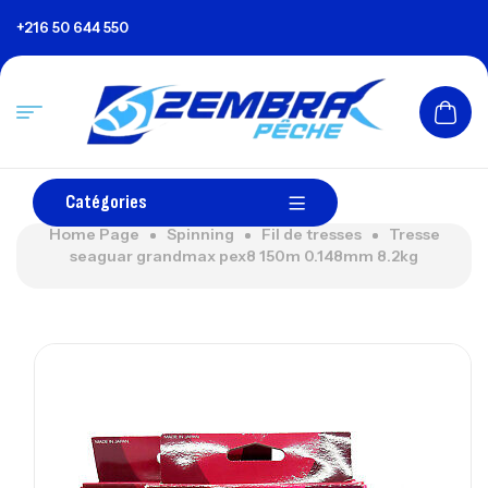
+216 50 644 550
Catégories
Home Page
Spinning
Fil de tresses
Tresse
seaguar grandmax pex8 150m 0.148mm 8.2kg