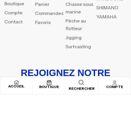
Boutique
Panier
Chasse sous
SHIMANO
marine
Compte
Commandes
YAMAHA
Pèche au
Contact
Favoris
flotteur
Jigging
Surfcasting
REJOIGNEZ NOTRE
NEWSLETTER
ACCUEIL
BOUTIQUE
COMPTE
RECHERCHER
Inscrivez-vous pour recevoir nos offres spéciales
Copyright © 2025
By ADSVALLEY
. All rights reserved