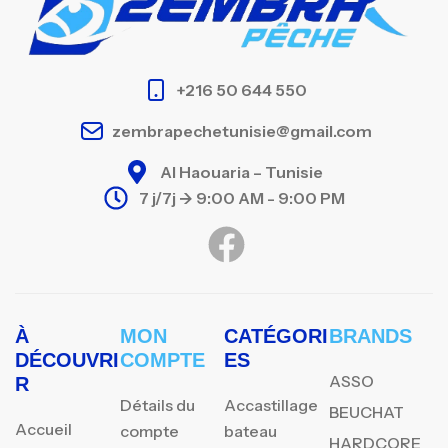
+216 50 644 550
zembrapechetunisie@gmail.com
Al Haouaria – Tunisie
7 j/7j -> 9:00 AM - 9:00 PM
À
MON
CATÉGORI
BRANDS
DÉCOUVRI
COMPTE
ES
ASSO
R
Détails du
Accastillage
BEUCHAT
Accueil
compte
bateau
HARDCORE