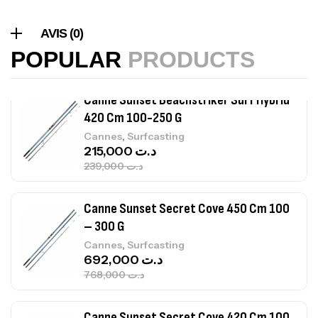
Canne Sunset Beachstriker Surf Hybrid
AVIS (0)
420 Cm 100-250 G
POPULAR
PRODUCTS
,
Cannes
Surfcasting
215,000
د.ت
239,000
د.ت
Canne Sunset Secret Cove 450 Cm 100
– 300 G
,
Cannes
Surfcasting
692,000
د.ت
768,000
د.ت
Canne Sunset Secret Cove 420 Cm 100
– 300 G
,
Cannes
Surfcasting
673,000
د.ت
748,000
د.ت