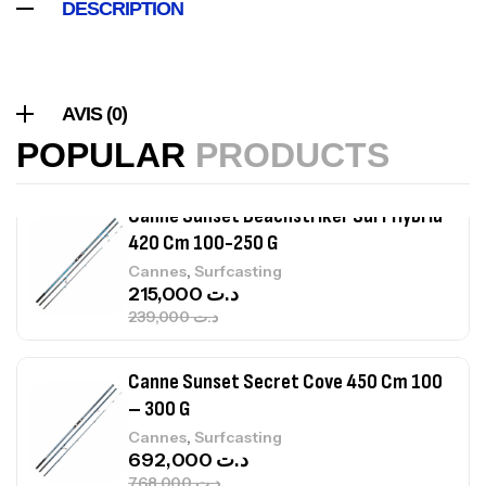
DESCRIPTION
Canne Sunset Beachstriker Surf Hybrid
420 Cm 100-250 G
,
Cannes
Surfcasting
AVIS (0)
215,000
د.ت
POPULAR
PRODUCTS
239,000
د.ت
Canne Sunset Secret Cove 450 Cm 100
– 300 G
,
Cannes
Surfcasting
692,000
د.ت
768,000
د.ت
Canne Sunset Secret Cove 420 Cm 100
– 300 G
,
Cannes
Surfcasting
673,000
د.ت