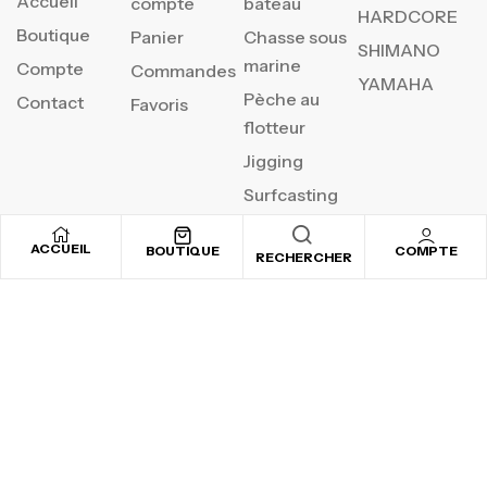
Accueil
compte
bateau
HARDCORE
Boutique
Panier
Chasse sous
SHIMANO
marine
Compte
Commandes
YAMAHA
Pèche au
Contact
Favoris
flotteur
Jigging
Surfcasting
ACCUEIL
BOUTIQUE
COMPTE
RECHERCHER
REJOIGNEZ NOTRE
NEWSLETTER
Inscrivez-vous pour recevoir nos offres spéciales