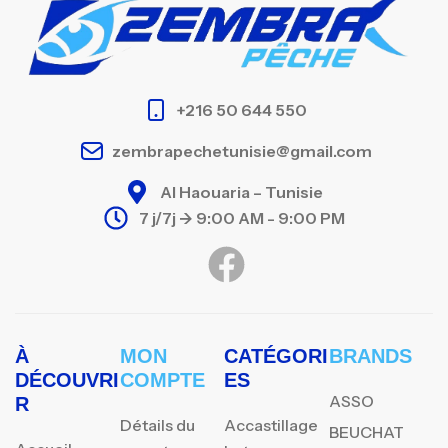
+216 50 644 550
zembrapechetunisie@gmail.com
Al Haouaria – Tunisie
7 j/7j -> 9:00 AM - 9:00 PM
À
MON
CATÉGORI
BRANDS
DÉCOUVRI
COMPTE
ES
ASSO
R
Détails du
Accastillage
BEUCHAT