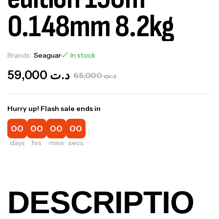
0.148mm 8.2kg
Brands:
Seaguar
In stock
59,000
د.ت
65,000
د.ت
Hurry up! Flash sale ends in
00
00
00
00
days
hrs
mins
secs
DESCRIPTIO