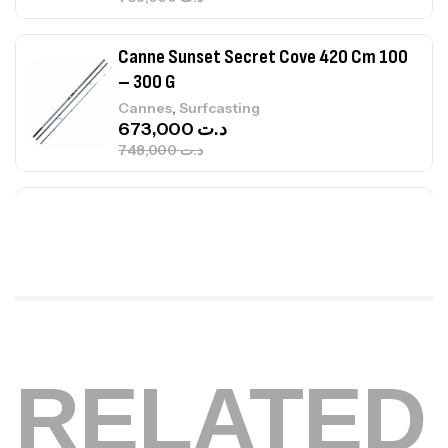
748,000
د.ت
Canne Jigging Sunset Massive Attack
1.83m 120/250gr 30kg
,
Cannes
Jigging
340,000
د.ت
379,000
د.ت
Foureau Kalli Kunnan Funda 1.70m
Expanded
,
Bagagerie
Surfcasting
378,000
د.ت
420,000
د.ت
Volant 3 Branches Inox T26S/35
RELATED
,
Accastillage bateau
Accessoires bateaux
367,000
د.ت