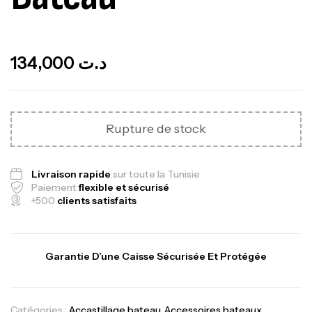
Out Of Stock
134,000
د.ت
Rupture de stock
Livraison rapide
sur toute la Tunisie
Paiement
flexible et sécurisé
+500
clients satisfaits
Garantie D’une Caisse Sécurisée Et Protégée
Catégories :
Accastillage bateau
,
Accessoires bateaux