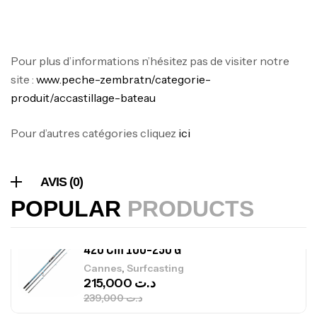
Foureau Kalli Kunnan Funda 1.70m
Expanded
Pour plus d’informations n’hésitez pas de visiter notre
,
Bagagerie
Surfcasting
site :
www.peche-zembra.tn/categorie-
378,000
د.ت
produit/accastillage-bateau
420,000
د.ت
Pour d’autres catégories cliquez
ici
Volant 3 Branches Inox T26S/35
,
Accastillage bateau
Accessoires bateaux
367,000
د.ت
AVIS (0)
POPULAR
PRODUCTS
Canne Sunset Beachstriker Surf Hybrid
420 Cm 100-250 G
,
Cannes
Surfcasting
215,000
د.ت
239,000
د.ت