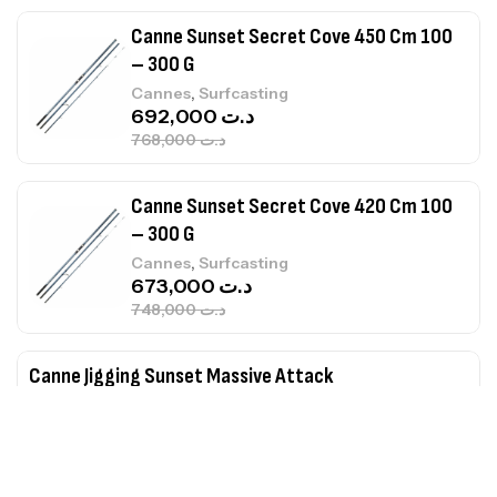
Canne Sunset Secret Cove 450 Cm 100
– 300 G
,
Cannes
Surfcasting
692,000
د.ت
768,000
د.ت
Canne Sunset Secret Cove 420 Cm 100
– 300 G
,
Cannes
Surfcasting
673,000
د.ت
748,000
د.ت
Canne Jigging Sunset Massive Attack
1.83m 120/250gr 30kg
,
Cannes
Jigging
340,000
د.ت
379,000
د.ت