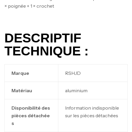
× poignée + 1 × crochet
DESCRIPTIF
TECHNIQUE :
Marque
‎RSHJD
Matériau
‎aluminium
Canne Jigging Sunset Massive Attack
1.83m 120/250gr 30kg
Disponibilité des
‎Information indisponible
,
pièces détachée
sur les pièces détachées
Cannes
Jigging
340,000
د.ت
s
379,000
د.ت