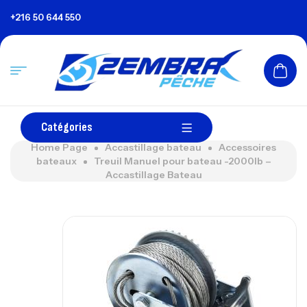
+216 50 644 550
Catégories
Home Page
Accastillage bateau
Accessoires
bateaux
Treuil Manuel pour bateau -2000lb –
Accastillage Bateau