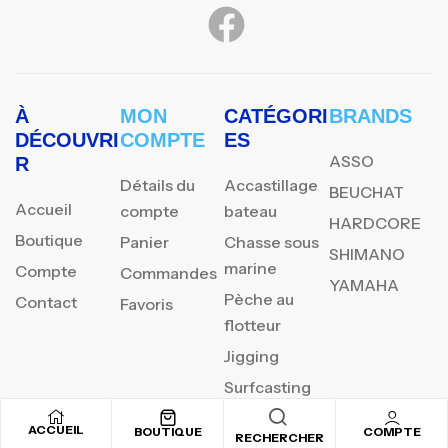
À
MON
CATÉGORI
BRANDS
DÉCOUVRI
COMPTE
ES
ASSO
R
Détails du
Accastillage
BEUCHAT
Accueil
compte
bateau
HARDCORE
Boutique
Panier
Chasse sous
SHIMANO
marine
Compte
Commandes
YAMAHA
Pèche au
Contact
Favoris
flotteur
Jigging
Surfcasting
ACCUEIL
BOUTIQUE
COMPTE
RECHERCHER