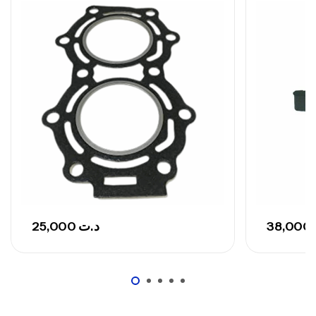
Canne Sunset Secret Cove 420 Cm 100
– 300 G
,
Cannes
Surfcasting
673,000
د.ت
748,000
د.ت
25,000
د.ت
38,000