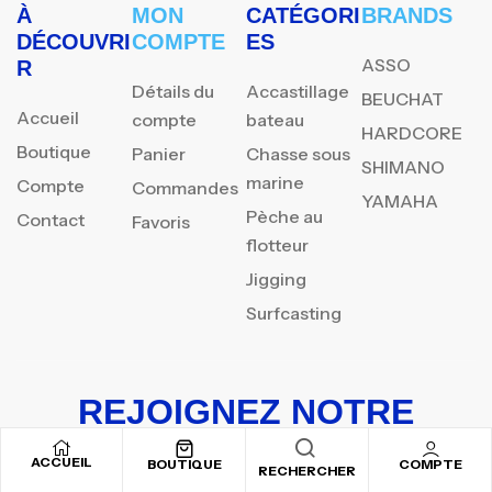
À
MON
CATÉGORI
BRANDS
DÉCOUVRI
COMPTE
ES
ASSO
R
Détails du
Accastillage
BEUCHAT
Accueil
compte
bateau
HARDCORE
Boutique
Panier
Chasse sous
SHIMANO
marine
Compte
Commandes
YAMAHA
Pèche au
Contact
Favoris
flotteur
Jigging
Surfcasting
REJOIGNEZ NOTRE
NEWSLETTER
ACCUEIL
BOUTIQUE
COMPTE
RECHERCHER
Inscrivez-vous pour recevoir nos offres spéciales