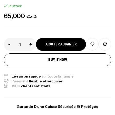
In stock
65,000
د.ت
-
+
AJOUTER AU PANIER
Canne Jigging Sunset Massive Attack
BUY IT NOW
1.83m 120/250gr 30kg
,
Cannes
Jigging
340,000
د.ت
Livraison rapide
sur toute la Tunisie
379,000
د.ت
Paiement
flexible et sécurisé
+500
clients satisfaits
Foureau Kalli Kunnan Funda 1.70m
Expanded
Garantie D’une Caisse Sécurisée Et Protégée
,
Bagagerie
Surfcasting
378,000
د.ت