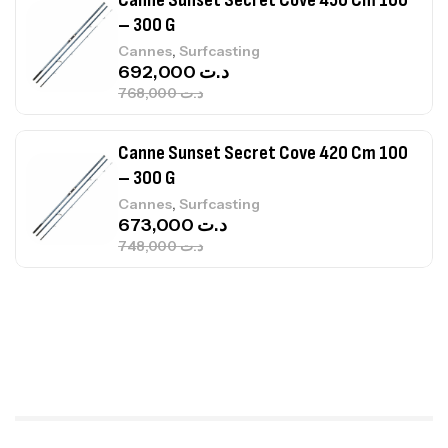
Canne Sunset Secret Cove 420 Cm 100
– 300 G
,
Cannes
Surfcasting
673,000
د.ت
748,000
د.ت
Canne Jigging Sunset Massive Attack
1.83m 120/250gr 30kg
,
Cannes
Jigging
340,000
د.ت
379,000
د.ت
Foureau Kalli Kunnan Funda 1.70m
Expanded
,
Bagagerie
Surfcasting
378,000
د.ت