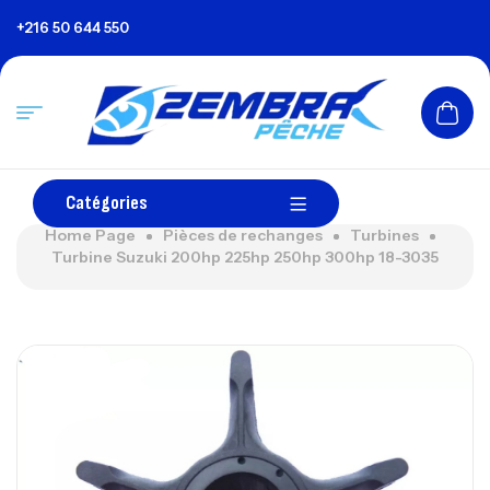
+216 50 644 550
Catégories
Home Page
Pièces de rechanges
Turbines
Turbine Suzuki 200hp 225hp 250hp 300hp 18-3035