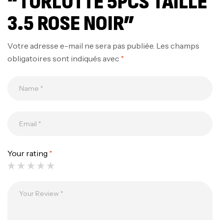
“TURLUTTE 5PCS TAILLE
3.5 ROSE NOIR”
Votre adresse e-mail ne sera pas publiée.
Les champs
obligatoires sont indiqués avec
*
Your rating
*
Canne Jigging Sunset Massive Attack
1.83m 120/250gr 30kg
,
Cannes
Jigging
340,000
د.ت