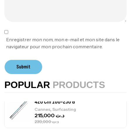
379,000
د.ت
Foureau Kalli Kunnan Funda 1.70m
Expanded
,
Bagagerie
Surfcasting
378,000
د.ت
Enregistrer mon nom, mon e-mail et mon site dans le
420,000
د.ت
navigateur pour mon prochain commentaire.
Volant 3 Branches Inox T26S/35
Submit
,
Accastillage bateau
Accessoires bateaux
367,000
د.ت
POPULAR
PRODUCTS
Canne Sunset Beachstriker Surf Hybrid
420 Cm 100-250 G
,
Cannes
Surfcasting
215,000
د.ت
239,000
د.ت