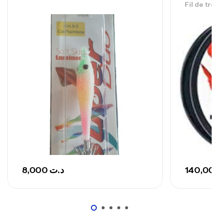
Fil de tre
Canne Sunset Secret Cove 450 Cm 100
– 300 G
,
Cannes
Surfcasting
692,000
د.ت
768,000
د.ت
Canne Sunset Secret Cove 420 Cm 100
– 300 G
,
Cannes
Surfcasting
673,000
د.ت
748,000
د.ت
8,000
د.ت