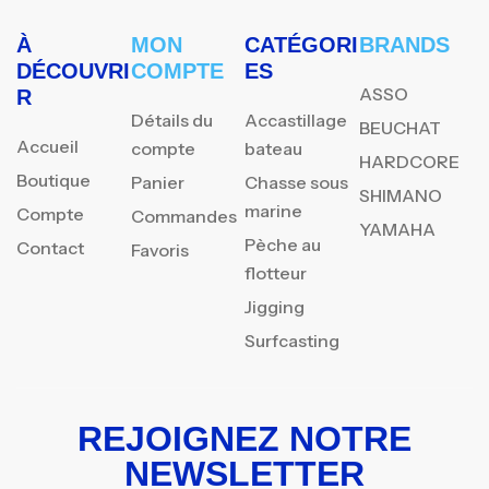
À
MON
CATÉGORI
BRANDS
DÉCOUVRI
COMPTE
ES
ASSO
R
Détails du
Accastillage
BEUCHAT
Accueil
compte
bateau
HARDCORE
Boutique
Panier
Chasse sous
SHIMANO
marine
Compte
Commandes
YAMAHA
Pèche au
Contact
Favoris
flotteur
Jigging
Surfcasting
REJOIGNEZ NOTRE
NEWSLETTER