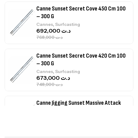
Canne Sunset Secret Cove 450 Cm 100
– 300 G
,
Cannes
Surfcasting
692,000
د.ت
768,000
د.ت
Canne Sunset Secret Cove 420 Cm 100
– 300 G
,
Cannes
Surfcasting
673,000
د.ت
748,000
د.ت
Canne Jigging Sunset Massive Attack
1.83m 120/250gr 30kg
,
Cannes
Jigging
340,000
د.ت
379,000
د.ت