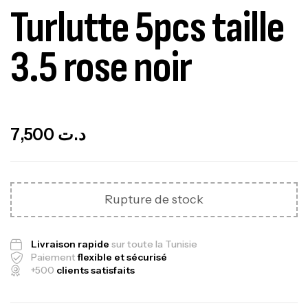
Turlutte 5pcs taille
3.5 rose noir
Out Of Stock
7,500
د.ت
Rupture de stock
Livraison rapide
sur toute la Tunisie
Paiement
flexible et sécurisé
+500
clients satisfaits