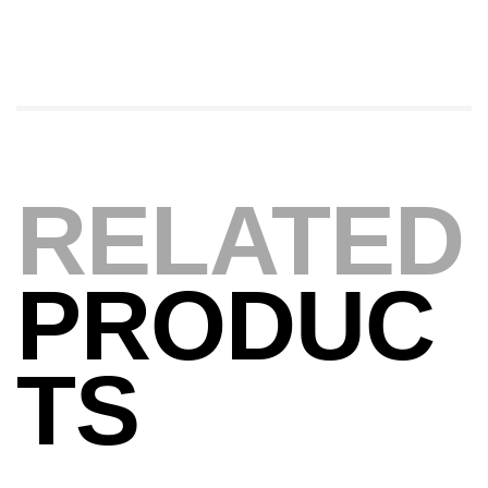
Foureau Kalli Kunnan Funda 1.70m
Expanded
,
Bagagerie
Surfcasting
378,000
د.ت
420,000
د.ت
RELATED
Volant 3 Branches Inox T26S/35
,
Accastillage bateau
Accessoires bateaux
367,000
د.ت
PRODUC
Canne Sunset Beachstriker Surf Hybrid
TS
420 Cm 100-250 G
,
Cannes
Surfcasting
215,000
د.ت
239,000
د.ت