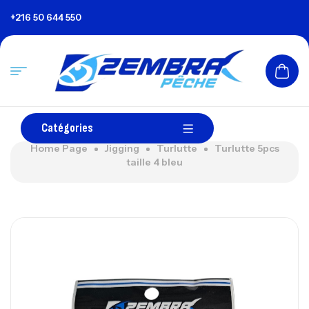
+216 50 644 550
Catégories
Home Page
Jigging
Turlutte
Turlutte 5pcs
taille 4 bleu