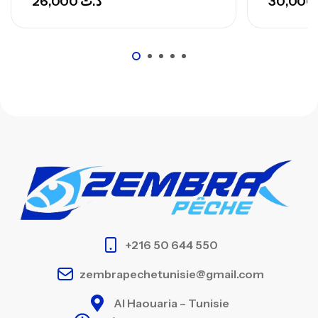
26,000
د.ت
30,000
+216 50 644 550
zembrapechetunisie@gmail.com
Al Haouaria – Tunisie