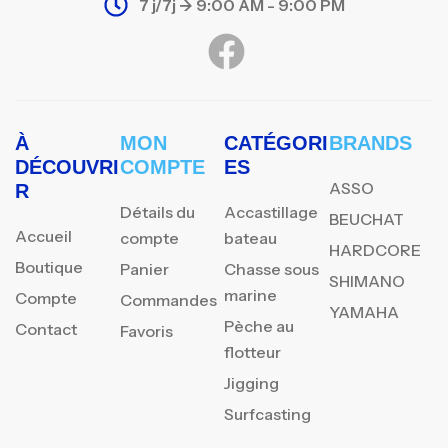
7 j/7j -> 9:00 AM - 9:00 PM
À
MON
CATÉGORI
BRANDS
DÉCOUVRI
COMPTE
ES
ASSO
R
Détails du
Accastillage
BEUCHAT
Accueil
compte
bateau
HARDCORE
Boutique
Panier
Chasse sous
SHIMANO
marine
Compte
Commandes
YAMAHA
Pèche au
Contact
Favoris
flotteur
Jigging
Surfcasting