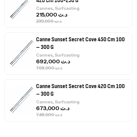
Canne Sunset Secret Cove 450 Cm 100
– 300 G
,
Cannes
Surfcasting
692,000
د.ت
768,000
د.ت
Canne Sunset Secret Cove 420 Cm 100
– 300 G
,
Cannes
Surfcasting
673,000
د.ت
748,000
د.ت
Canne Jigging Sunset Massive Attack
1.83m 120/250gr 30kg
,
Cannes
Jigging
340,000
د.ت
379,000
د.ت