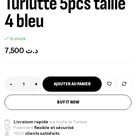
Turlutte 5pcs taille
4 bleu
In stock
7,500
د.ت
-
+
AJOUTER AU PANIER
Canne Jigging Sunset Massive Attack
BUY IT NOW
1.83m 120/250gr 30kg
,
Cannes
Jigging
340,000
د.ت
Livraison rapide
sur toute la Tunisie
Paiement
flexible et sécurisé
379,000
د.ت
+500
clients satisfaits