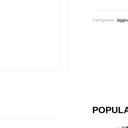
Ba
Catégories :
Jiggin
Vo
Ac
Ca
42
Ca
POPUL
Ca