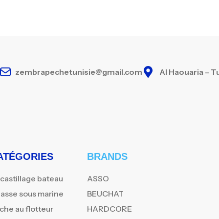
zembrapechetunisie@gmail.com
Al Haouaria – T
ATÉGORIES
BRANDS
castillage bateau
ASSO
asse sous marine
BEUCHAT
che au flotteur
HARDCORE