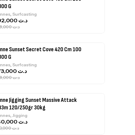
300 G
,
nnes
Surfcasting
692,000
د.ت
768,000
د.ت
nne Sunset Secret Cove 420 Cm 100
300 G
,
nnes
Surfcasting
673,000
د.ت
748,000
د.ت
nne Jigging Sunset Massive Attack
83m 120/250gr 30kg
,
nnes
Jigging
340,000
د.ت
379,000
د.ت