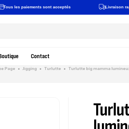
s les paiements sont acceptés
Livraison rapide s
Boutique
Contact
e Page
Jigging
Turlutte
Turlutte big mamma lumineu
Turlu
lumi