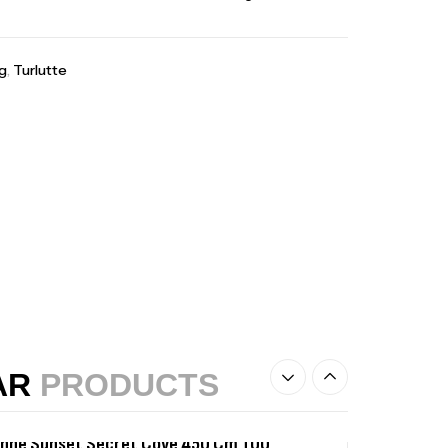
,
gagerie
Surfcasting
378,000
د.ت
420,000
د.ت
g
,
Turlutte
lant 3 Branches Inox T26S/35
,
castillage bateau
Accessoires bateaux
367,000
د.ت
nne Sunset Beachstriker Surf Hybrid
0 Cm 100-250 G
,
nnes
Surfcasting
215,000
د.ت
239,000
د.ت
AR
PRODUCTS
nne Sunset Secret Cove 450 Cm 100