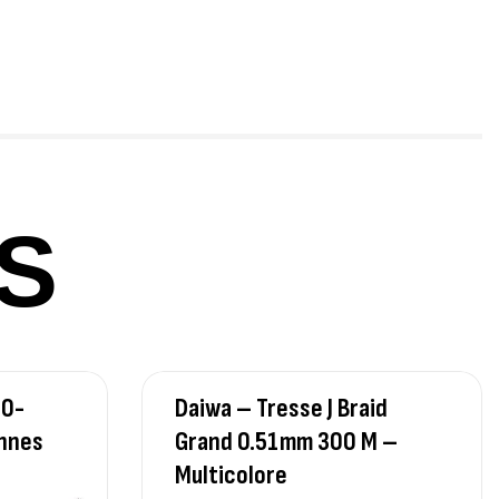
ureau Kalli Kunnan Funda 1.70m
panded
,
gagerie
Surfcasting
378,000
د.ت
420,000
د.ت
S
lant 3 Branches Inox T26S/35
,
castillage bateau
Accessoires bateaux
367,000
د.ت
20-
Daiwa – Tresse J Braid
nne Sunset Beachstriker Surf Hybrid
0 Cm 100-250 G
nnes
Grand 0.51mm 300 M –
,
nnes
Surfcasting
Multicolore
215,000
د.ت