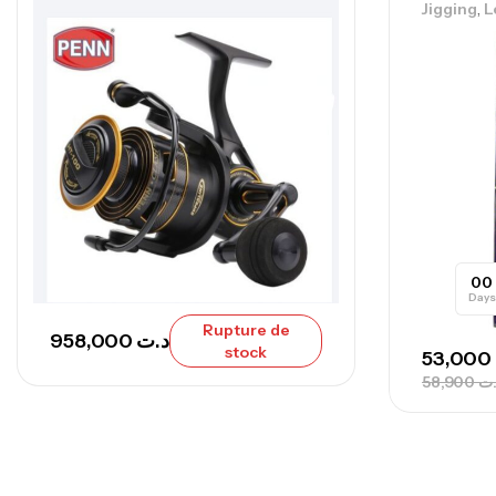
,
Jigging
L
00
Days
Rupture de
958,000
د.ت
stock
53,000
58,900
.ت