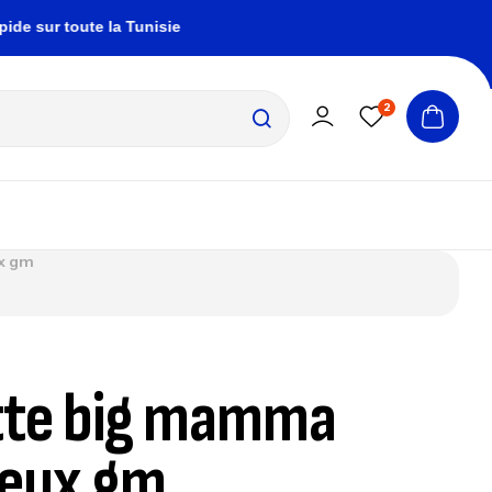
ur toute la Tunisie
zembrapechetunisie@gmail.
2
x gm
tte big mamma
neux gm