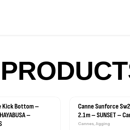
Fo
Ex
Ba
PRODUCT
Vo
Ac
e Kick Bottom –
Canne Sunforce Sw
Ca
42
 HAYABUSA –
2.1m – SUNSET – Ca
Ca
S
,
Cannes
Jigging