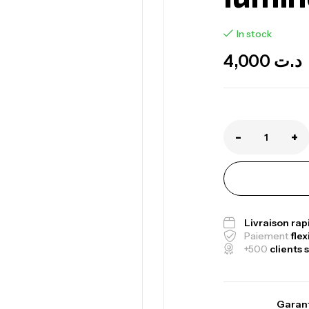
In stock
4,000
د.ت
-
+
Ca
1.
Ca
Livraison ra
Paiement
flex
+500
clients s
Fo
Ex
Garant