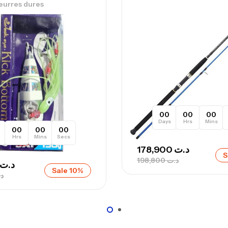
eurres dures
Ca
– 
Ca
00
00
00
Days
Hrs
Mins
Ca
00
00
00
Hrs
Mins
Secs
– 
178,900
د.ت
S
Ca
198,800
د.ت
د.ت
Sale 10%
د