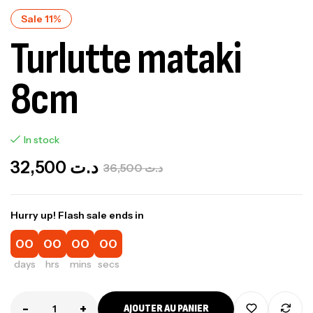
Sale 11%
Turlutte mataki
8cm
In stock
32,500
د.ت
36,500
د.ت
Hurry up! Flash sale ends in
00
00
00
00
days
hrs
mins
secs
-
+
AJOUTER AU PANIER