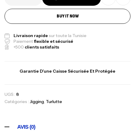
BUY IT NOW
Livraison rapide
sur toute la Tunisie
Paiement
flexible et sécurisé
+500
clients satisfaits
Garantie D’une Caisse Sécurisée Et Protégée
UGS :
8
Catégories :
Jigging
,
Turlutte
AVIS (0)