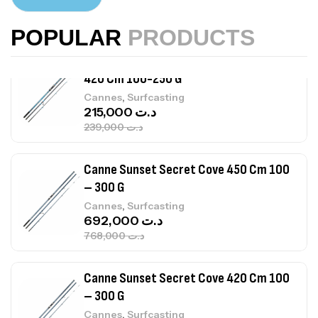
,
Accastillage bateau
Accessoires bateaux
367,000
د.ت
POPULAR
PRODUCTS
Canne Sunset Beachstriker Surf Hybrid
420 Cm 100-250 G
,
Cannes
Surfcasting
215,000
د.ت
239,000
د.ت
Canne Sunset Secret Cove 450 Cm 100
– 300 G
,
Cannes
Surfcasting
692,000
د.ت
768,000
د.ت
Canne Sunset Secret Cove 420 Cm 100
– 300 G
,
Cannes
Surfcasting