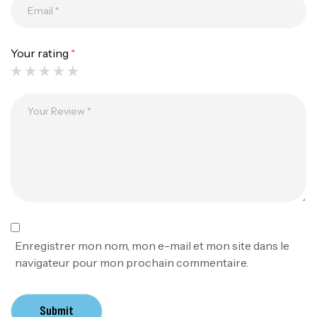
Your rating
*
Canne Jigging Sunset Massive Attack
1.83m 120/250gr 30kg
,
Cannes
Jigging
340,000
د.ت
379,000
د.ت
Foureau Kalli Kunnan Funda 1.70m
Expanded
,
Bagagerie
Surfcasting
378,000
د.ت
Enregistrer mon nom, mon e-mail et mon site dans le
420,000
د.ت
navigateur pour mon prochain commentaire.
Volant 3 Branches Inox T26S/35
Submit