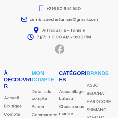
+216 50 644 550
zembrapechetunisie@gmail.com
Al Haouaria – Tunisie
7 j/7j -> 9:00 AM - 9:00 PM
À
MON
CATÉGORI
BRANDS
DÉCOUVRI
COMPTE
ES
ASSO
R
Détails du
Accastillage
BEUCHAT
Accueil
compte
bateau
HARDCORE
Boutique
Panier
Chasse sous
SHIMANO
marine
Compte
Commandes
YAMAHA