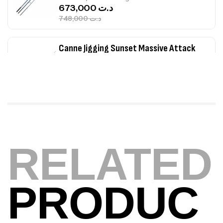
673,000
د.ت
748,000
د.ت
Canne Jigging Sunset Massive Attack
1.83m 120/250gr 30kg
,
Cannes
Jigging
340,000
د.ت
379,000
د.ت
Foureau Kalli Kunnan Funda 1.70m
Expanded
RELATED
,
Bagagerie
Surfcasting
378,000
د.ت
420,000
د.ت
PRODUC
Volant 3 Branches Inox T26S/35
,
Accastillage bateau
Accessoires bateaux