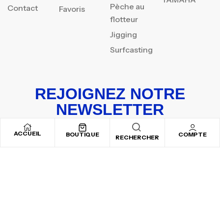
Pèche au
Contact
Favoris
flotteur
Jigging
Surfcasting
REJOIGNEZ NOTRE
NEWSLETTER
Inscrivez-vous pour recevoir nos offres spéciales
ACCUEIL
BOUTIQUE
COMPTE
RECHERCHER
Copyright © 2025
By ADSVALLEY
. All rights reserved