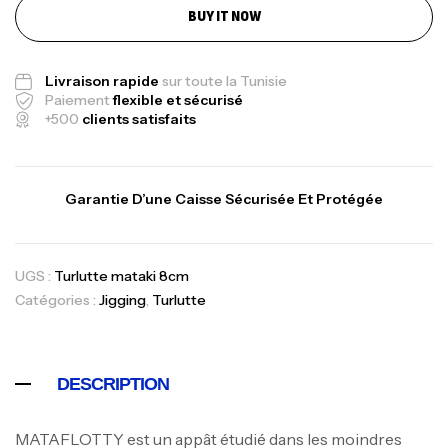
BUY IT NOW
Livraison rapide
sur toute la Tunisie
Paiement
flexible et sécurisé
+500
clients satisfaits
Garantie D’une Caisse Sécurisée Et Protégée
UGS :
Turlutte mataki 8cm
Catégories :
Jigging
,
Turlutte
DESCRIPTION
MATAFLOTTY est un appât étudié dans les moindres