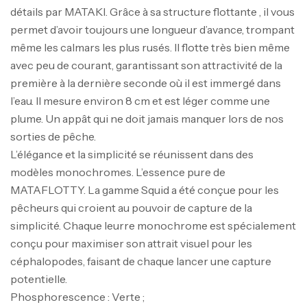
détails par MATAKI. Grâce à sa structure flottante , il vous
permet d’avoir toujours une longueur d’avance, trompant
même les calmars les plus rusés. Il flotte très bien même
avec peu de courant, garantissant son attractivité de la
première à la dernière seconde où il est immergé dans
l’eau. Il mesure environ 8 cm et est léger comme une
plume. Un appât qui ne doit jamais manquer lors de nos
sorties de pêche.
Canne Jigging Sunset Massive Attack
L’élégance et la simplicité se réunissent dans des
1.83m 120/250gr 30kg
modèles monochromes. L’essence pure de
,
Cannes
Jigging
MATAFLOTTY. La gamme Squid a été conçue pour les
340,000
د.ت
pêcheurs qui croient au pouvoir de capture de la
379,000
د.ت
simplicité. Chaque leurre monochrome est spécialement
conçu pour maximiser son attrait visuel pour les
Foureau Kalli Kunnan Funda 1.70m
céphalopodes, faisant de chaque lancer une capture
Expanded
potentielle.
,
Bagagerie
Surfcasting
Phosphorescence : Verte ;
378,000
د.ت