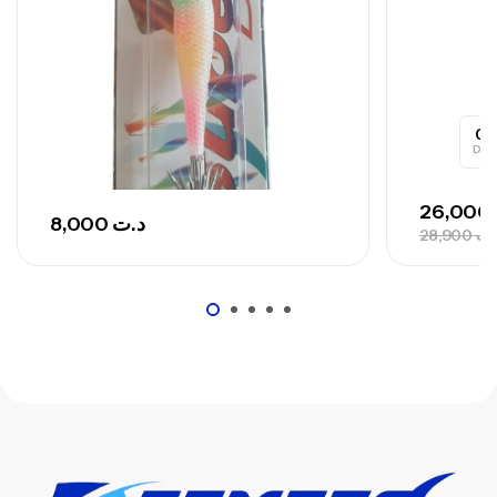
Canne Sunset Secret Cove 420 Cm 100
– 300 G
,
Cannes
Surfcasting
0
673,000
د.ت
Day
748,000
د.ت
26,000
8,000
د.ت
28,900
.ت