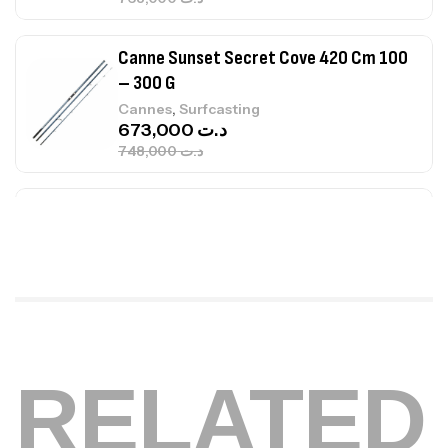
Canne Sunset Secret Cove 420 Cm 100
– 300 G
,
Cannes
Surfcasting
673,000
د.ت
748,000
د.ت
Canne Jigging Sunset Massive Attack
1.83m 120/250gr 30kg
,
Cannes
Jigging
340,000
د.ت
379,000
د.ت
Foureau Kalli Kunnan Funda 1.70m
RELATED
Expanded
,
Bagagerie
Surfcasting
378,000
د.ت