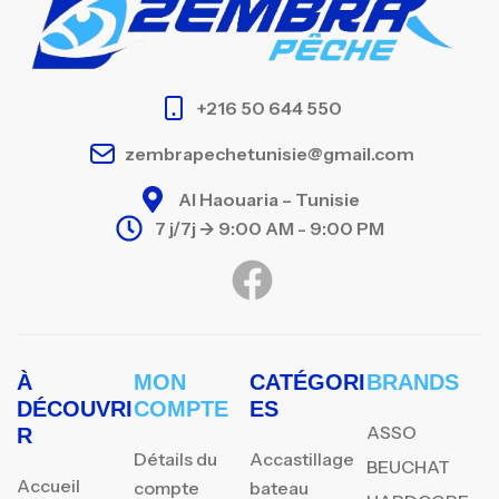
+216 50 644 550
zembrapechetunisie@gmail.com
Al Haouaria – Tunisie
7 j/7j -> 9:00 AM - 9:00 PM
À
MON
CATÉGORI
BRANDS
DÉCOUVRI
COMPTE
ES
ASSO
R
Détails du
Accastillage
BEUCHAT
Accueil
compte
bateau