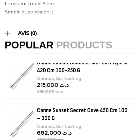
Longueur totale 8 cm ;
420,000
د.ت
Simple et polyvalent ;
Volant 3 Branches Inox T26S/35
AVIS (0)
,
Accastillage bateau
Accessoires bateaux
367,000
د.ت
POPULAR
PRODUCTS
Canne Sunset Beachstriker Surf Hybrid
420 Cm 100-250 G
,
Cannes
Surfcasting
215,000
د.ت
239,000
د.ت
Canne Sunset Secret Cove 450 Cm 100
– 300 G
,
Cannes
Surfcasting
692,000
د.ت
768,000
د.ت