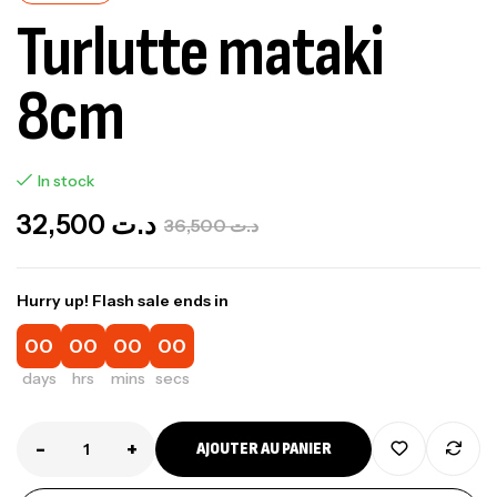
Turlutte mataki
8cm
In stock
32,500
د.ت
36,500
د.ت
Hurry up! Flash sale ends in
00
00
00
00
days
hrs
mins
secs
-
+
AJOUTER AU PANIER