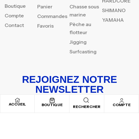
HARDCORE
Boutique
Panier
Chasse sous
SHIMANO
marine
Compte
Commandes
YAMAHA
Pèche au
Contact
Favoris
flotteur
Jigging
Surfcasting
REJOIGNEZ NOTRE
NEWSLETTER
Inscrivez-vous pour recevoir nos offres spéciales
ACCUEIL
BOUTIQUE
COMPTE
RECHERCHER
Copyright © 2025
By ADSVALLEY
. All rights reserved