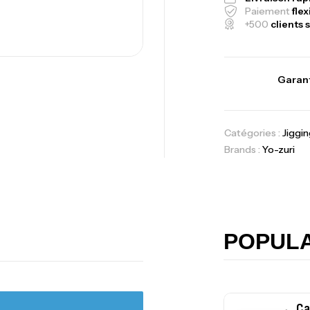
Paiement
flex
+500
clients s
Foureau Kalli 
Expanded
,
Bagagerie
Surf
Garant
Volant 3 Branc
Catégories :
Jiggin
Accastillage ba
Brands :
Yo-zuri
Ca
42
Ca
POPUL
Ca