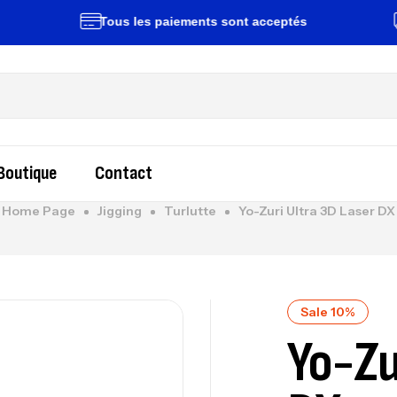
Tous les paiements sont acceptés
Liv
Boutique
Contact
Home Page
Jigging
Turlutte
Yo-Zuri Ultra 3D Laser DX
Sale 10%
Yo-Zu