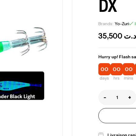
DX
Brands:
Yo-Zuri
35,500
.ت
Hurry up! Flash sa
00
00
00
days
hrs
mins
-
+
Canne Jigging 
1.83m 120/250
,
Cannes
Jigging
Livraison ra