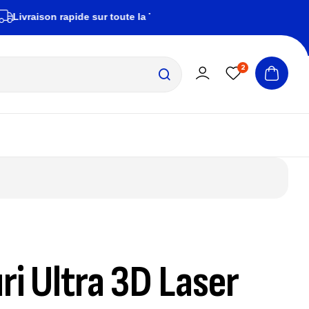
raison rapide sur toute la Tunisie
zembrapechetu
2
ri Ultra 3D Laser