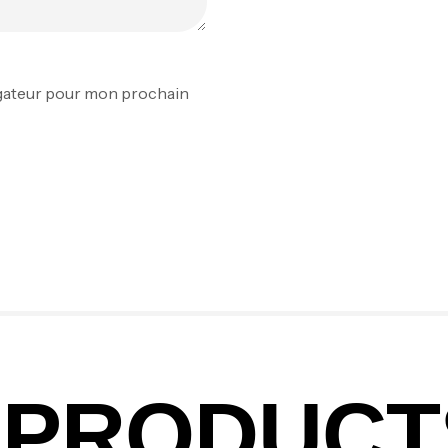
Fo
Ex
igateur pour mon prochain
Ba
Vo
Ac
Ca
42
PRODUCT
Ca