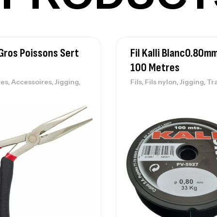
Ca
Gros Poissons Sert
Fil Kalli Blanc0.80m
– 
100 Metres
Ca
,
,
,
,
,
,
res
Accessoires
Jigging
Fils
Fils nylon
Jigging
Tr
Ca
– 
Ca