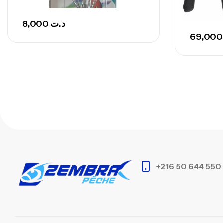
8,000
د.ت
69
+216 50 644 550