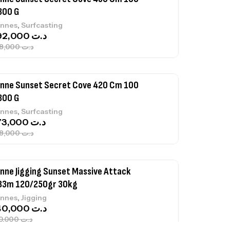
300 G
,
nnes
Surfcasting
692,000
د.ت
768,000
د.ت
nne Sunset Secret Cove 420 Cm 100
300 G
,
nnes
Surfcasting
673,000
د.ت
748,000
د.ت
nne Jigging Sunset Massive Attack
83m 120/250gr 30kg
,
nnes
Jigging
340,000
د.ت
379,000
د.ت