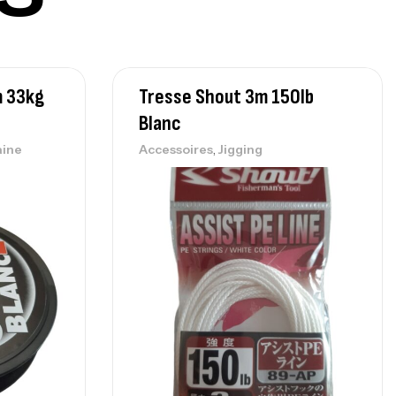
239,000
د.ت
nne Sunset Secret Cove 450 Cm 100
m 33kg
Tresse Shout 3m 150lb
300 G
Blanc
,
nnes
Surfcasting
692,000
د.ت
,
aine
Accessoires
Jigging
768,000
د.ت
nne Sunset Secret Cove 420 Cm 100
300 G
,
nnes
Surfcasting
673,000
د.ت
748,000
د.ت