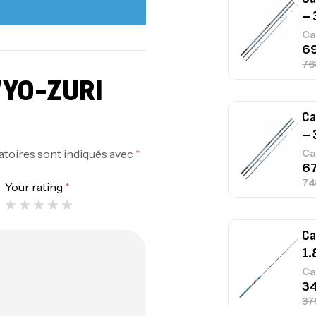
– 
Ca
“YO-ZURI
Ca
– 
atoires sont indiqués avec
*
Ca
Your rating
*
Ca
1.
Ca