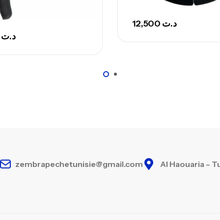
12,500
د.ت
,000
د.ت
zembrapechetunisie@gmail.com
Al Haouaria – T