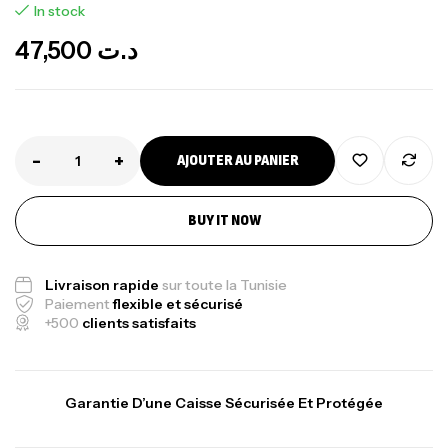
In stock
47,500
د.ت
-
+
AJOUTER AU PANIER
Canne Jigging Sunset Massive Attack
1.83m 120/250gr 30kg
,
BUY IT NOW
Cannes
Jigging
340,000
د.ت
379,000
د.ت
Livraison rapide
sur toute la Tunisie
Paiement
flexible et sécurisé
Foureau Kalli Kunnan Funda 1.70m
+500
clients satisfaits
Expanded
,
Bagagerie
Surfcasting
378,000
د.ت
Garantie D’une Caisse Sécurisée Et Protégée
420,000
د.ت