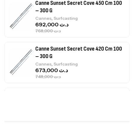
Canne Sunset Secret Cove 420 Cm 100
– 300 G
,
Cannes
Surfcasting
673,000
د.ت
748,000
د.ت
Canne Jigging Sunset Massive Attack
1.83m 120/250gr 30kg
,
Cannes
Jigging
340,000
د.ت
379,000
د.ت
Foureau Kalli Kunnan Funda 1.70m
Expanded
,
Bagagerie
Surfcasting
378,000
د.ت
420,000
د.ت