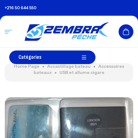
+216 50 644 550
Catégories
Home Page
Accastillage bateau
Accessoires
bateaux
USB et allume cigare