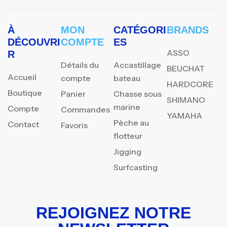
À
MON
CATÉGORI
BRANDS
DÉCOUVRI
COMPTE
ES
ASSO
R
Détails du
Accastillage
BEUCHAT
Accueil
compte
bateau
HARDCORE
Boutique
Panier
Chasse sous
SHIMANO
marine
Compte
Commandes
YAMAHA
Pèche au
Contact
Favoris
flotteur
Jigging
Surfcasting
REJOIGNEZ NOTRE