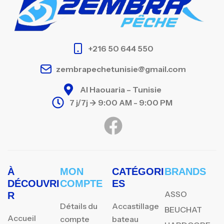
+216 50 644 550
zembrapechetunisie@gmail.com
Al Haouaria – Tunisie
7 j/7j -> 9:00 AM - 9:00 PM
À
MON
CATÉGORI
BRANDS
DÉCOUVRI
COMPTE
ES
ASSO
R
Détails du
Accastillage
BEUCHAT
Accueil
compte
bateau