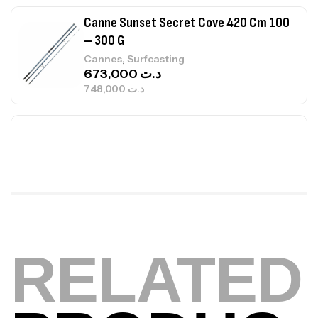
Canne Sunset Secret Cove 420 Cm 100
– 300 G
,
Cannes
Surfcasting
673,000
د.ت
748,000
د.ت
Canne Jigging Sunset Massive Attack
1.83m 120/250gr 30kg
,
Cannes
Jigging
340,000
د.ت
379,000
د.ت
Foureau Kalli Kunnan Funda 1.70m
RELATED
Expanded
,
Bagagerie
Surfcasting
378,000
د.ت
420,000
د.ت