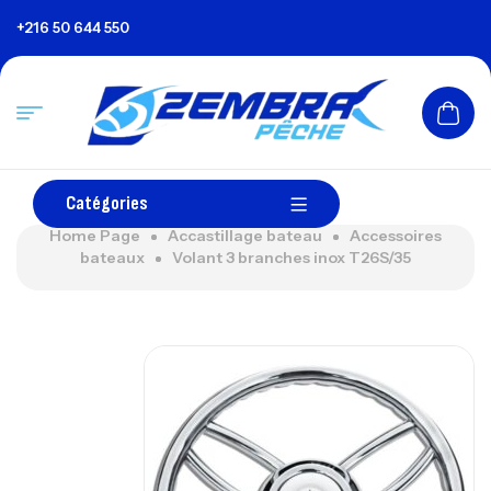
+216 50 644 550
Catégories
Home Page
Accastillage bateau
Accessoires
bateaux
Volant 3 branches inox T26S/35