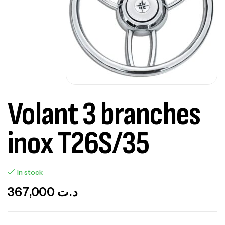
Volant 3 branches
inox T26S/35
In stock
367,000
د.ت