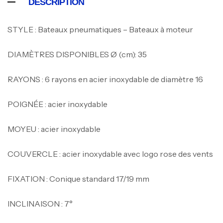
DESCRIPTION
STYLE : Bateaux pneumatiques – Bateaux à moteur
DIAMÈTRES DISPONIBLES Ø (cm): 35
RAYONS : 6 rayons en acier inoxydable de diamètre 16
Canne Jigging Sunset Massive Attack
POIGNÉE : acier inoxydable
1.83m 120/250gr 30kg
,
Cannes
Jigging
340,000
د.ت
MOYEU : acier inoxydable
379,000
د.ت
COUVERCLE : acier inoxydable avec logo rose des vents
Foureau Kalli Kunnan Funda 1.70m
FIXATION : Conique standard 17/19 mm
Expanded
,
Bagagerie
Surfcasting
INCLINAISON : 7°
378,000
د.ت
420,000
د.ت