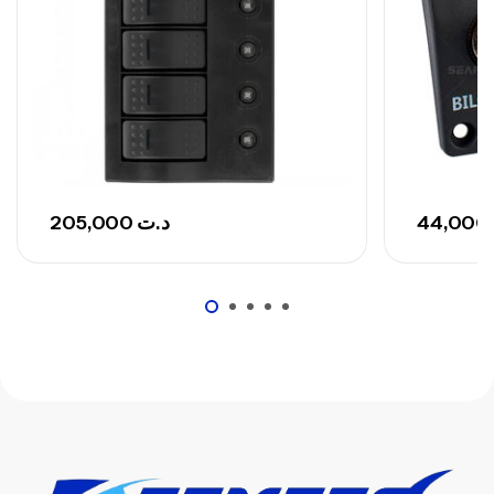
Canne Sunset Secret Cove 420 Cm 100
– 300 G
,
Cannes
Surfcasting
673,000
د.ت
748,000
د.ت
205,000
د.ت
44,000