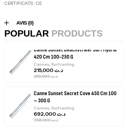
CERTIFICATS : CE
Volant 3 Branches Inox T26S/35
AVIS (0)
,
Accastillage bateau
Accessoires bateaux
367,000
د.ت
POPULAR
PRODUCTS
Canne Sunset Beachstriker Surf Hybrid
420 Cm 100-250 G
,
Cannes
Surfcasting
215,000
د.ت
239,000
د.ت
Canne Sunset Secret Cove 450 Cm 100
– 300 G
,
Cannes
Surfcasting
692,000
د.ت
768,000
د.ت