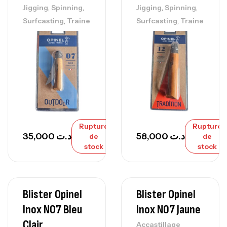
,
,
,
,
Jigging
Spinning
Jigging
Spinning
,
,
Surfcasting
Traine
Surfcasting
Traine
Rupture
Rupture
35,000
د.ت
58,000
د.ت
de
de
stock
stock
Blister Opinel
Blister Opinel
Inox N07 Bleu
Inox N07 Jaune
Clair
Accastillage