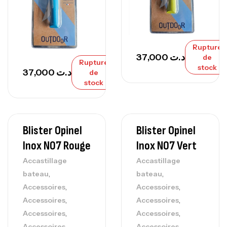
Rupture
37,000
د.ت
de
Rupture
stock
37,000
د.ت
de
stock
Blister Opinel
Blister Opinel
Inox N07 Rouge
Inox N07 Vert
Accastillage
Accastillage
,
,
bateau
bateau
,
,
Accessoires
Accessoires
,
,
Accessoires
Accessoires
,
,
Accessoires
Accessoires
,
,
Accessoires
Accessoires