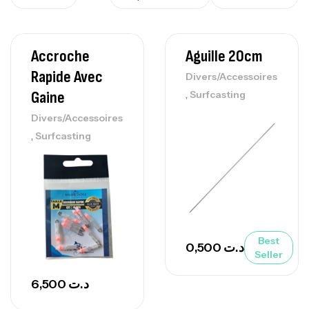
Accroche
Aguille 20cm
Rapide Avec
Divers/Accessoires
,
Gaine
Surfcasting
Divers/Accessoires
,
Surfcasting
Best
0,500
د.ت
Seller
6,500
د.ت