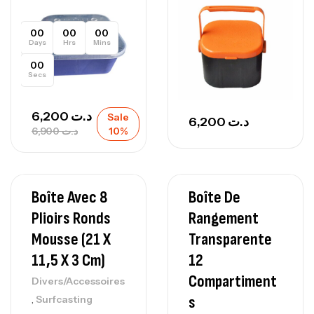
00
00
00
Days
Hrs
Mins
00
Secs
6,200
د.ت
Sale
6,200
د.ت
6,900
د.ت
10%
Boîte Avec 8
Boîte De
Plioirs Ronds
Rangement
Mousse (21 X
Transparente
11,5 X 3 Cm)
12
Compartiment
Divers/Accessoires
,
S
Surfcasting