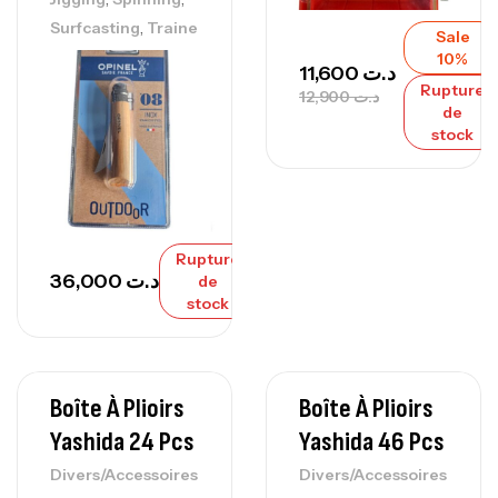
,
Surfcasting
Traine
Sale
10%
11,600
د.ت
Rupture
12,900
د.ت
de
stock
Rupture
36,000
د.ت
de
stock
Boîte À Plioirs
Boîte À Plioirs
Yashida 24 Pcs
Yashida 46 Pcs
Divers/Accessoires
Divers/Accessoires