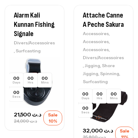
Alarm Kali
Attache Canne
Kunnan Fishing
A Peche Sakura
Signale
,
Accessoires
,
Accessoires
Divers/Accessoires
,
Accessoires
,
Surfcasting
Divers/Accessoires
,
,
Jigging
Shore
,
,
Jigging
Spinning
00
00
00
Surfcasting
Days
Hrs
Mins
00
00
00
00
Secs
Days
Hrs
Mins
00
Secs
21,500
د.ت
Sale
24,000
د.ت
10%
32,000
د.ت
Sale
35,800
د.ت
11%