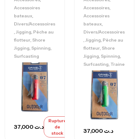
,
Accessoires
Accessoires
,
bateaux
Accessoires
,
Divers/Accessoires
bateaux
,
,
Jigging
Pèche au
Divers/Accessoires
,
,
,
flotteur
Shore
Jigging
Pèche au
,
,
,
Jigging
Spinning
flotteur
Shore
,
,
Surfcasting
Jigging
Spinning
,
Surfcasting
Traine
Rupture
37,000
د.ت
de
37,000
د.ت
stock