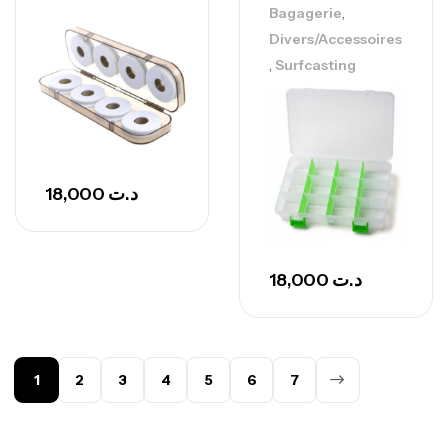
,
Bagagerie
Divers/Accessoires
,
Surfcasting
18,000
د.ت
18,000
د.ت
1
2
3
4
5
6
7