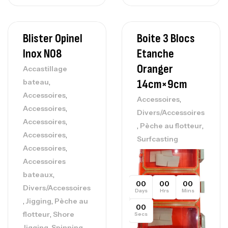
Blister Opinel
Boite 3 Blocs
Inox N08
Etanche
Oranger
Accastillage
,
14cm×9cm
bateau
,
Accessoires
,
Accessoires
,
Accessoires
Divers/Accessoires
,
Accessoires
,
,
Pèche au flotteur
,
Accessoires
Surfcasting
,
Accessoires
Accessoires
,
bateaux
00
00
00
Divers/Accessoires
Days
Hrs
Mins
,
,
Jigging
Pèche au
00
,
flotteur
Shore
Secs
,
,
Jigging
Spinning