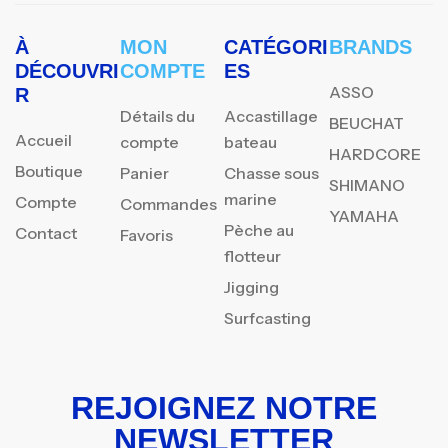
À
MON
CATÉGORI
BRANDS
DÉCOUVRI
COMPTE
ES
ASSO
R
Détails du
Accastillage
BEUCHAT
Accueil
compte
bateau
HARDCORE
Boutique
Panier
Chasse sous
SHIMANO
marine
Compte
Commandes
YAMAHA
Pèche au
Contact
Favoris
flotteur
Jigging
Surfcasting
REJOIGNEZ NOTRE
NEWSLETTER