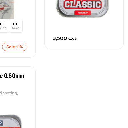
00
00
Mins
Secs
3,500
د.ت
Sale 11%
sic 0.60mm
,
rfcasting