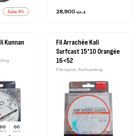
28,900
د.ت
Sale 9%
lli Kunnan
Fil Arrachée Kali
Surfcast 15*10 Orangée
16<52
sting
,
Fils nylon
Surfcasting
00
00
Mins
Secs