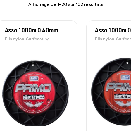
Affichage de 1–20 sur 132 résultats
Asso 1000m 0.40mm
Asso 1000m 
,
,
Fils nylon
Surfcasting
Fils nylon
Surfca