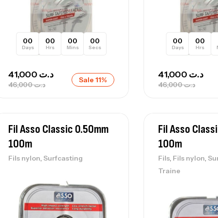
00
00
00
00
00
00
Days
Hrs
Mins
Secs
Days
Hrs
41,000
د.ت
41,000
د.ت
Sale 11%
46,000
د.ت
46,000
د.ت
Fil Asso Classic 0.50mm
Fil Asso Clas
100m
100m
,
,
,
Fils nylon
Surfcasting
Fils
Fils nylon
Su
Traine