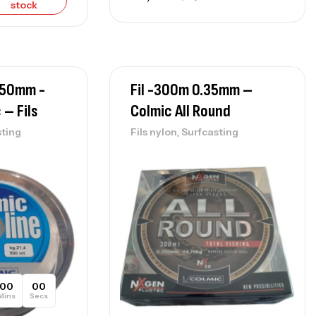
stock
.50mm -
Fil -300m 0.35mm –
 – Fils
Colmic All Round
,
sting
Fils nylon
Surfcasting
00
00
Mins
Secs