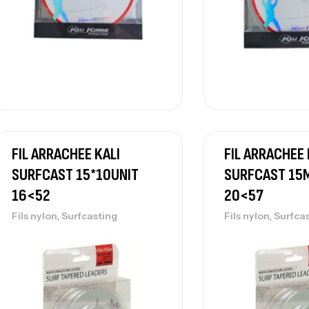
FIL ARRACHEE KALI
FIL ARRACHEE 
SURFCAST 15*10UNIT
SURFCAST 15
16<52
20<57
,
,
Fils nylon
Surfcasting
Fils nylon
Surfca