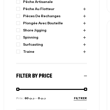
Pêche Artisanale
Pèche Au Flotteur
Pièces De Rechanges
Plongée Avec Bouteille
Shore Jigging
Spinning
Surfcasting
Traine
FILTER BY PRICE
Prix :
د.ت 60
—
د.ت 0
FILTRER