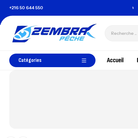
nisie
+216 50 644 550
zembrapechetunisie@gmail.com
Accueil
Catégories