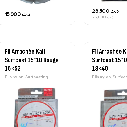
23,500
د.ت
15,900
د.ت
26,000
د.ت
Fil Arrachée Kali
Fil Arrachée K
Surfcast 15*10 Rouge
Surfcast 15*
16<52
18<40
,
,
Fils nylon
Surfcasting
Fils nylon
Surfca