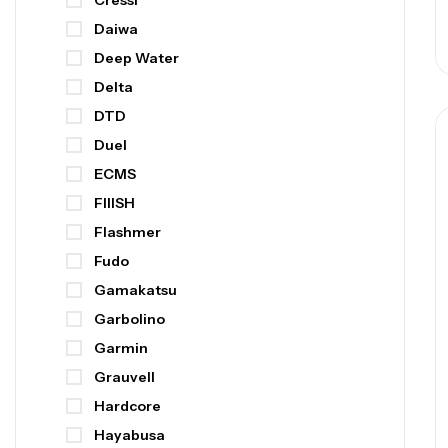
Cressi
Daiwa
Deep Water
Delta
DTD
Duel
ECMS
FIIISH
Flashmer
Fudo
Gamakatsu
Garbolino
Garmin
Grauvell
Hardcore
Hayabusa