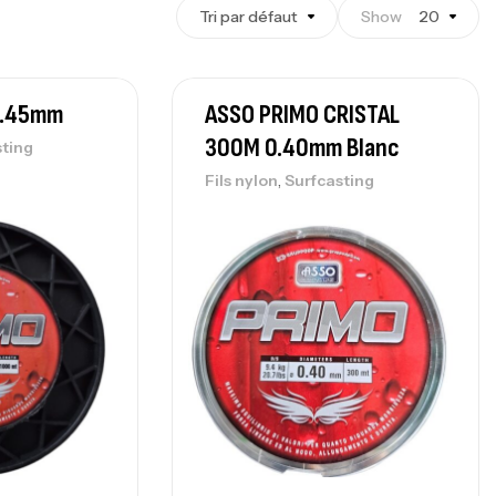
Tri par défaut
Show
20
0.45mm
ASSO PRIMO CRISTAL
300M 0.40mm Blanc
sting
,
Fils nylon
Surfcasting