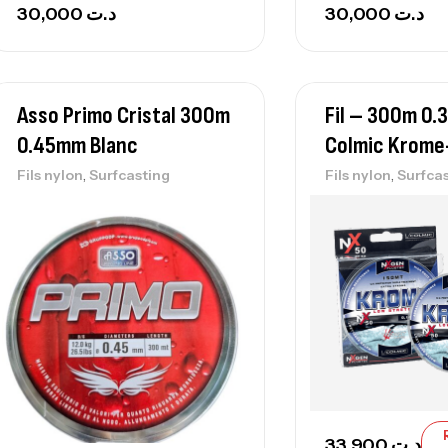
30,000
د.ت
30,000
د.ت
Asso Primo Cristal 300m
Fil – 300m 0
0.45mm Blanc
Colmic Krome-
,
,
Fils nylon
Surfcasting
Fils nylon
Surfca
33,900
د.ت