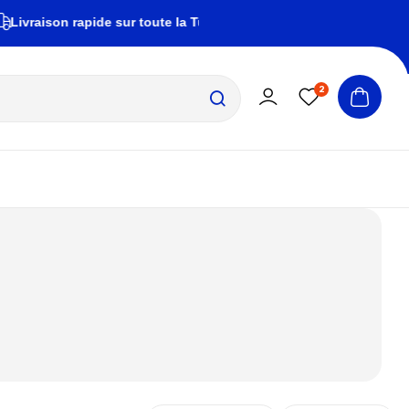
on rapide sur toute la Tunisie
zembrapechetunis
2