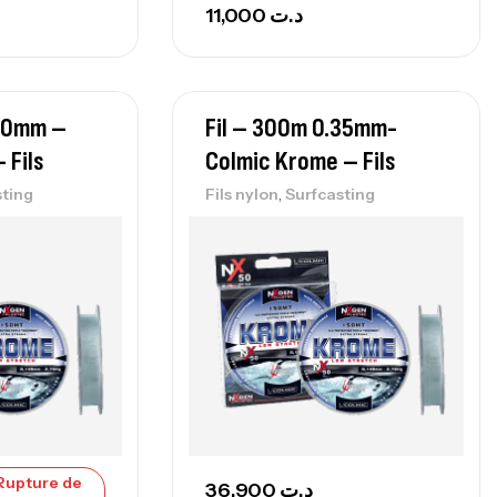
11,000
د.ت
.30mm –
Fil – 300m 0.35mm-
 Fils
Colmic Krome – Fils
,
sting
Fils nylon
Surfcasting
Rupture de
36,900
د.ت