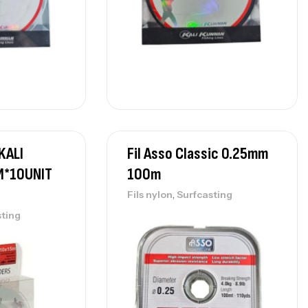
KALI
Fil Asso Classic 0.25mm
M*10UNIT
100m
,
Fils nylon
Surfcasting
sting