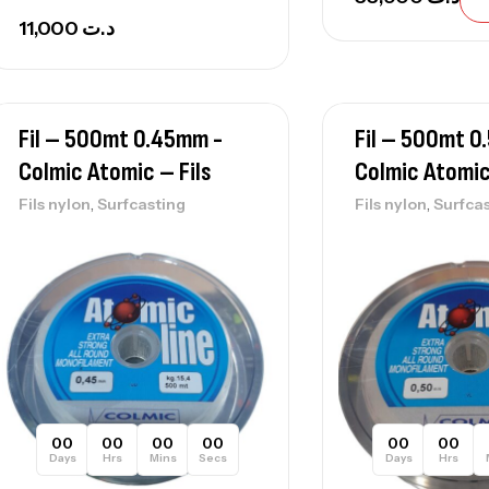
11,000
د.ت
Fil – 500mt 0.45mm -
Fil – 500mt 0
Colmic Atomic – Fils
Colmic Atomic
,
,
Fils nylon
Surfcasting
Fils nylon
Surfca
00
00
00
00
00
00
Days
Hrs
Mins
Secs
Days
Hrs