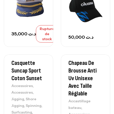
Rupture
35,000
د.ت
de
50,000
د.ت
stock
Casquette
Chapeau De
Suncap Sport
Brousse Anti
Coton Sunset
Uv Unisexe
Avec Taille
,
Accessoires
,
Réglable
Accessoires
,
Jigging
Shore
Accastillage
,
,
Jigging
Spinning
,
bateau
,
Surfcasting