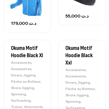
55,000
د.ت
179,000
د.ت
Okuma Motif
Okuma Motif
Hoodie Black Xl
Hoodie Black
Xxl
,
Accessoires
,
Accessoires
,
Accessoires
,
,
Divers
Jigging
,
Accessoires
,
Pèche au flotteur
,
,
Divers
Jigging
,
Shore Jigging
,
Pèche au flotteur
,
Spinning
,
Shore Jigging
,
Surfcasting
,
Spinning
,
,
Traine
Vêtements
,
Surfcasting