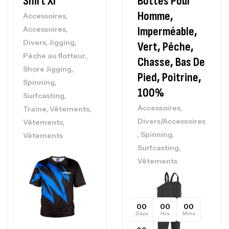
Shirt Xl
Bottes Pour
Homme,
,
Accessoires
,
Imperméable,
Accessoires
,
,
Divers
Jigging
Vert, Pêche,
,
Pèche au flotteur
Chasse, Bas De
,
Shore Jigging
Pied, Poitrine,
,
Spinning
100%
,
Surfcasting
,
,
,
Accessoires
Traine
Vêtements
,
Divers/Accessoires
Vêtements
,
,
Spinning
Vêtements
,
Surfcasting
Vêtements
00
00
00
Days
Hrs
Mins