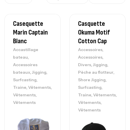
Casequette
Casquette
Marin Captain
Okuma Motif
Blanc
Cotton Cap
,
Accastillage
Accessoires
,
,
bateau
Accessoires
,
,
Accessoires
Divers
Jigging
,
,
,
bateaux
Jigging
Pèche au flotteur
,
,
Surfcasting
Shore Jigging
,
,
,
Traine
Vêtements
Surfcasting
,
,
,
Vêtements
Traine
Vêtements
,
Vêtements
Vêtements
Vêtements