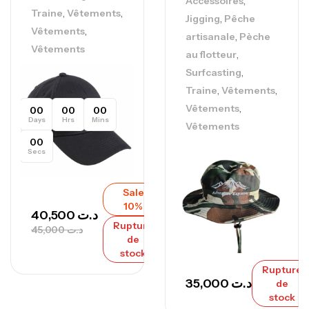
,
Accessoires
,
,
Traine
Vêtements
,
Jigging
Pêche
,
Vêtements
,
artisanale
Pèche
Vêtements
,
au flotteur
,
Surfcasting
,
,
Traine
Vêtements
,
Vêtements
00
00
00
Days
Hrs
Mins
Vêtements
00
Secs
Sale
10%
40,500
د.ت
Rupture
45,000
د.ت
de
stock
Rupture
35,000
د.ت
de
stock