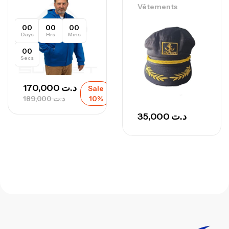
Vêtements
00
00
00
Days
Hrs
Mins
00
Secs
170,000
د.ت
Sale
189,000
د.ت
10%
35,000
د.ت