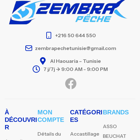
+216 50 644 550
zembrapechetunisie@gmail.com
Al Haouaria – Tunisie
7 j/7j -> 9:00 AM - 9:00 PM
À
MON
CATÉGORI
BRANDS
DÉCOUVRI
COMPTE
ES
ASSO
R
Détails du
Accastillage
BEUCHAT