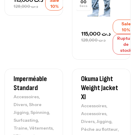
115,000
د.ت
Sale
00
128,000
د.ت
10%
Secs
Sale
10%
115,000
د.ت
Rupture
128,000
د.ت
de
stock
Imperméable
Okuma Light
Standard
Weight Jacket
Xl
,
Accessoires
,
Divers
Shore
,
Accessoires
,
,
Jigging
Spinning
,
Accessoires
,
Surfcasting
,
,
Divers
Jigging
,
,
Traine
Vêtements
,
Pèche au flotteur