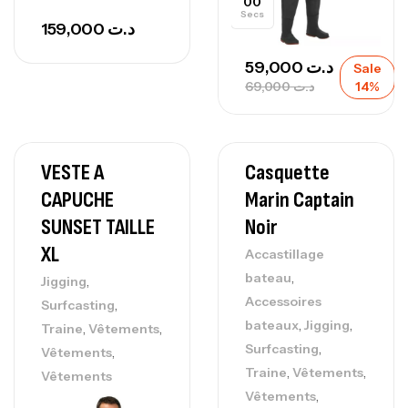
00
Secs
159,000
د.ت
59,000
د.ت
Sale
69,000
د.ت
14%
VESTE A
Casquette
CAPUCHE
Marin Captain
SUNSET TAILLE
Noir
XL
Accastillage
,
bateau
,
Jigging
Accessoires
,
Surfcasting
,
,
bateaux
Jigging
,
,
Traine
Vêtements
,
Surfcasting
,
Vêtements
,
,
Traine
Vêtements
Vêtements
,
Vêtements