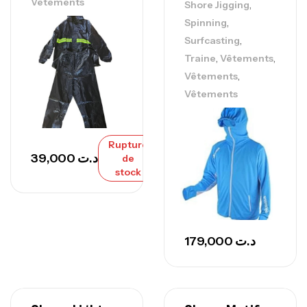
Vêtements
,
Shore Jigging
,
Spinning
,
Surfcasting
,
,
Traine
Vêtements
,
Vêtements
Vêtements
Rupture
39,000
د.ت
de
stock
179,000
د.ت