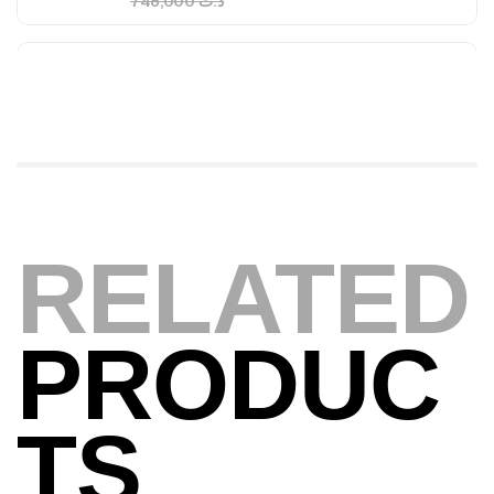
,
Cannes
Jigging
340,000
د.ت
379,000
د.ت
Foureau Kalli Kunnan Funda 1.70m
Expanded
,
Bagagerie
Surfcasting
378,000
د.ت
420,000
د.ت
RELATED
Volant 3 Branches Inox T26S/35
,
Accastillage bateau
Accessoires bateaux
PRODUC
367,000
د.ت
Canne Sunset Beachstriker Surf Hybrid
TS
420 Cm 100-250 G
,
Cannes
Surfcasting