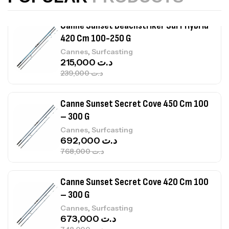
215,000
د.ت
239,000
د.ت
Canne Sunset Secret Cove 450 Cm 100
– 300 G
,
Cannes
Surfcasting
692,000
د.ت
768,000
د.ت
Canne Sunset Secret Cove 420 Cm 100
– 300 G
,
Cannes
Surfcasting
673,000
د.ت
748,000
د.ت
Canne Jigging Sunset Massive Attack
1.83m 120/250gr 30kg