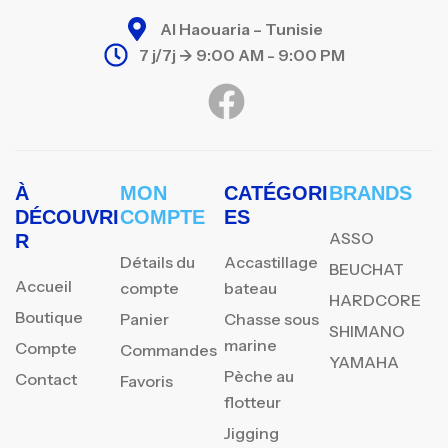
Al Haouaria – Tunisie
7 j/7j -> 9:00 AM - 9:00 PM
À
MON
CATÉGORI
BRANDS
DÉCOUVRI
COMPTE
ES
ASSO
R
Détails du
Accastillage
BEUCHAT
Accueil
compte
bateau
HARDCORE
Boutique
Panier
Chasse sous
SHIMANO
marine
Compte
Commandes
YAMAHA
Pèche au
Contact
Favoris
flotteur
Jigging