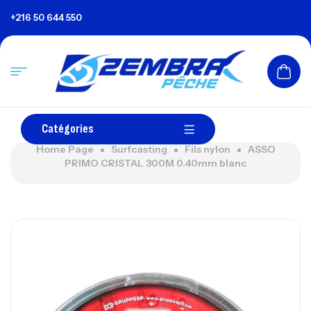
+216 50 644 550
Catégories
Home Page
Surfcasting
Fils nylon
ASSO
PRIMO CRISTAL 300M 0.40mm blanc