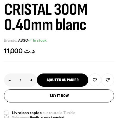
CRISTAL 300M
0.40mm blanc
Brands:
ASSO
In stock
11,000
د.ت
-
+
AJOUTER AU PANIER
BUY IT NOW
Canne Jigging Sunset Massive Attack
1.83m 120/250gr 30kg
Livraison rapide
sur toute la Tunisie
Paiement
flexible et sécurisé