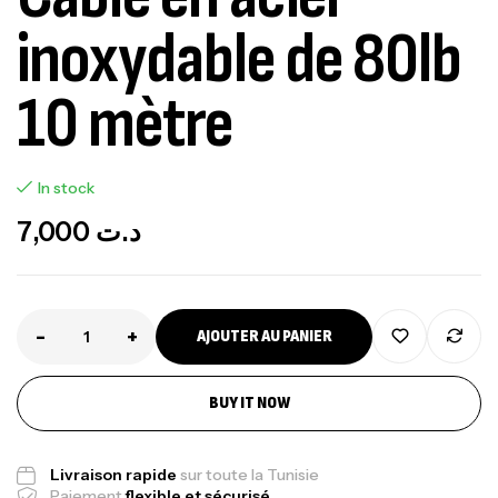
inoxydable de 80lb
10 mètre
In stock
7,000
د.ت
-
+
AJOUTER AU PANIER
BUY IT NOW
Livraison rapide
sur toute la Tunisie
Paiement
flexible et sécurisé