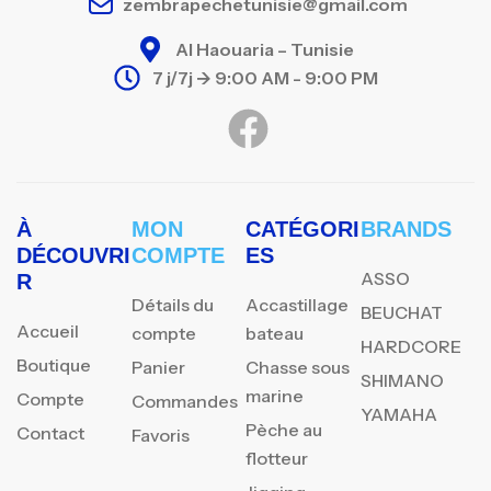
zembrapechetunisie@gmail.com
Al Haouaria – Tunisie
7 j/7j -> 9:00 AM - 9:00 PM
À
MON
CATÉGORI
BRANDS
DÉCOUVRI
COMPTE
ES
ASSO
R
Détails du
Accastillage
BEUCHAT
Accueil
compte
bateau
HARDCORE
Boutique
Panier
Chasse sous
SHIMANO
marine
Compte
Commandes
YAMAHA
Pèche au
Contact
Favoris
flotteur