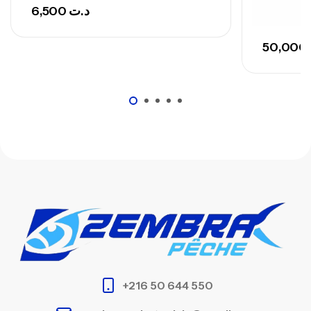
6,500
د.ت
50,000
+216 50 644 550