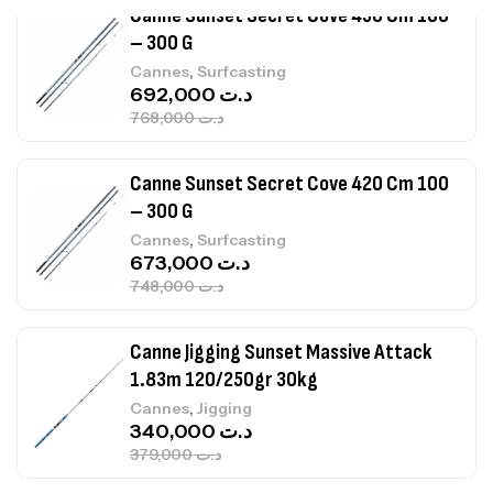
Canne Sunset Secret Cove 450 Cm 100
– 300 G
,
Cannes
Surfcasting
692,000
د.ت
768,000
د.ت
Canne Sunset Secret Cove 420 Cm 100
– 300 G
,
Cannes
Surfcasting
673,000
د.ت
748,000
د.ت
Canne Jigging Sunset Massive Attack
1.83m 120/250gr 30kg
,
Cannes
Jigging
340,000
د.ت
379,000
د.ت