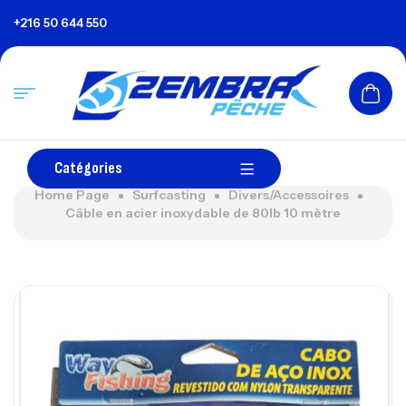
+216 50 644 550
Catégories
Home Page
Surfcasting
Divers/Accessoires
Câble en acier inoxydable de 80lb 10 mètre