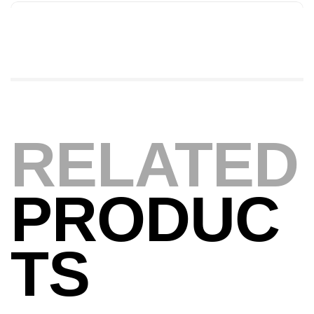
Foureau Kalli Kunnan Funda 1.70m
Expanded
,
Bagagerie
Surfcasting
378,000
د.ت
420,000
د.ت
Volant 3 Branches Inox T26S/35
RELATED
,
Accastillage bateau
Accessoires bateaux
367,000
د.ت
PRODUC
Canne Sunset Beachstriker Surf Hybrid
420 Cm 100-250 G
TS
,
Cannes
Surfcasting
215,000
د.ت
239,000
د.ت