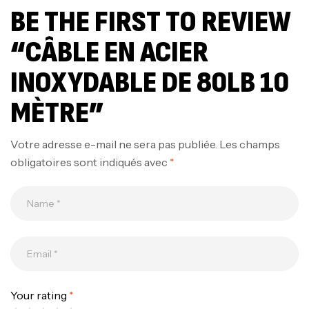
BE THE FIRST TO REVIEW
“CÂBLE EN ACIER
INOXYDABLE DE 80LB 10
MÈTRE”
Votre adresse e-mail ne sera pas publiée.
Les champs
obligatoires sont indiqués avec
*
Canne Jigging Sunset Massive Attack
1.83m 120/250gr 30kg
,
Cannes
Jigging
340,000
د.ت
379,000
د.ت
Your rating
*