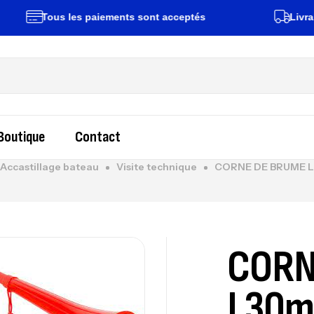
Tous les paiements sont acceptés
Livraison 
Boutique
Contact
Accastillage bateau
Visite technique
CORNE DE BRUME
CORN
L30