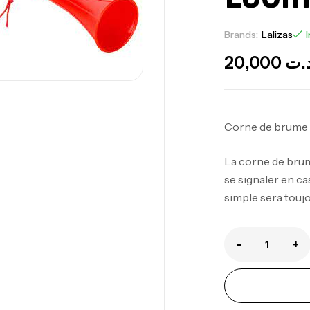
Brands:
Lalizas
I
20,000
.ت
Corne de brume c
La corne de brume
Ca
se signaler en ca
1.
simple sera toujo
Ca
-
+
Fo
Ex