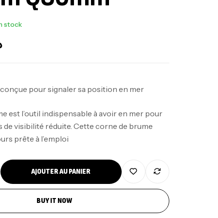
n stock
د
onçue pour signaler sa position en mer
 est l’outil indispensable à avoir en mer pour
nne Jigging Sunset Massive Attack
s de visibilité réduite. Cette corne de brume
83m 120/250gr 30kg
urs prête à l’emploi
,
nnes
Jigging
340,000
د.ت
379,000
د.ت
AJOUTER AU PANIER
ureau Kalli Kunnan Funda 1.70m
BUY IT NOW
panded