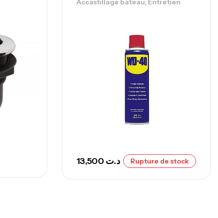
,
Accastillage bateau
Entretien
239,000
د.ت
nne Sunset Secret Cove 450 Cm 100
300 G
,
nnes
Surfcasting
692,000
د.ت
768,000
د.ت
nne Sunset Secret Cove 420 Cm 100
300 G
,
nnes
Surfcasting
673,000
د.ت
13,500
د.ت
Rupture de stock
748,000
د.ت