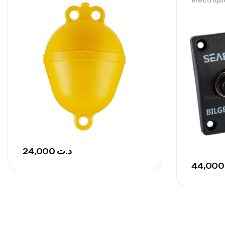
électriqu
24,000
د.ت
44