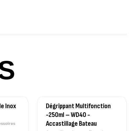
ureau Kalli Kunnan Funda 1.70m
panded
,
gagerie
Surfcasting
378,000
د.ت
420,000
د.ت
S
lant 3 Branches Inox T26S/35
,
castillage bateau
Accessoires bateaux
367,000
د.ت
e Inox
Dégrippant Multifonction
nne Sunset Beachstriker Surf Hybrid
0 Cm 100-250 G
-250ml – WD40 -
,
nnes
Surfcasting
Accastillage Bateau
ssoires
215,000
د.ت