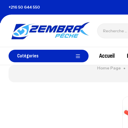
ie
+216 50 644 550
zembrapechetunisie@gmail.com
Accueil
Catégories
Home Page