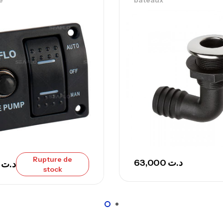
e
bateaux
Ca
– 
Ca
Ca
– 
Ca
Rupture de
63,000
د.ت
,000
د.ت
stock