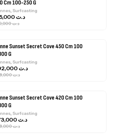
300 G
,
nnes
Surfcasting
692,000
د.ت
768,000
د.ت
nne Sunset Secret Cove 420 Cm 100
300 G
,
nnes
Surfcasting
673,000
د.ت
748,000
د.ت
nne Jigging Sunset Massive Attack
83m 120/250gr 30kg
,
nnes
Jigging
340,000
د.ت
379,000
د.ت