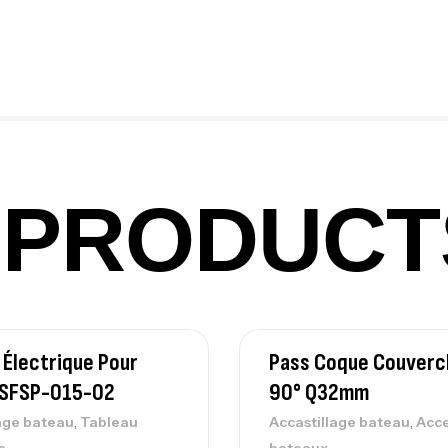
Fo
Ex
Ba
PRODUCT
Vo
Ac
 Électrique Pour
Pass Coque Couvercl
Ca
42
 SFSP-015-02
90° Q32mm
Ca
,
,
age bateau
Tableau
Accastillage bateau
Acce