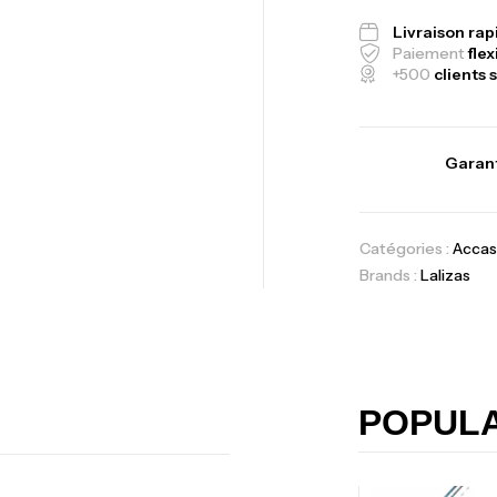
Ba
Livraison ra
Paiement
flex
+500
clients s
Vo
Garant
Ac
Catégories :
Accas
Brands :
Lalizas
Ca
42
Ca
POPUL
Ca