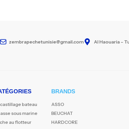
zembrapechetunisie@gmail.com
Al Haouaria – T
ATÉGORIES
BRANDS
castillage bateau
ASSO
asse sous marine
BEUCHAT
che au flotteur
HARDCORE