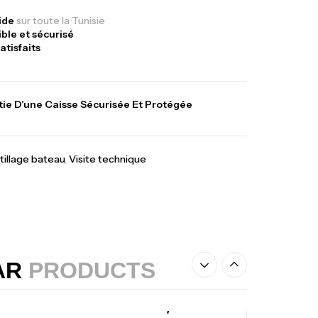
,
gagerie
Surfcasting
378,000
د.ت
pide
sur toute la Tunisie
ible et sécurisé
420,000
د.ت
atisfaits
lant 3 Branches Inox T26S/35
ie D’une Caisse Sécurisée Et Protégée
,
castillage bateau
Accessoires bateaux
367,000
د.ت
tillage bateau
,
Visite technique
nne Sunset Beachstriker Surf Hybrid
0 Cm 100-250 G
,
nnes
Surfcasting
215,000
د.ت
239,000
د.ت
AR
PRODUCTS
nne Sunset Secret Cove 450 Cm 100