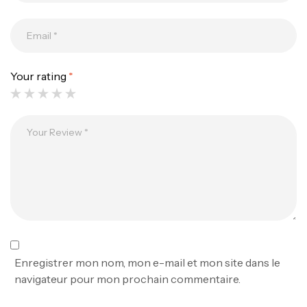
Canne Jigging Sunset Massive Attack
1.83m 120/250gr 30kg
,
Cannes
Jigging
340,000
د.ت
379,000
د.ت
Your rating
*
Foureau Kalli Kunnan Funda 1.70m
Expanded
,
Bagagerie
Surfcasting
378,000
د.ت
420,000
د.ت
Volant 3 Branches Inox T26S/35
,
Accastillage bateau
Accessoires bateaux
367,000
د.ت
Enregistrer mon nom, mon e-mail et mon site dans le
navigateur pour mon prochain commentaire.
Canne Sunset Beachstriker Surf Hybrid