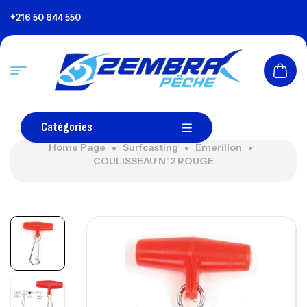
+216 50 644 550
Catégories
Home Page
Surfcasting
Emerillon
COULISSEAU N°2 ROUGE