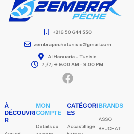
+216 50 644 550
zembrapechetunisie@gmail.com
Al Haouaria – Tunisie
7 j/7j -> 9:00 AM - 9:00 PM
À
MON
CATÉGORI
BRANDS
DÉCOUVRI
COMPTE
ES
ASSO
R
Détails du
Accastillage
BEUCHAT
Accueil
compte
bateau