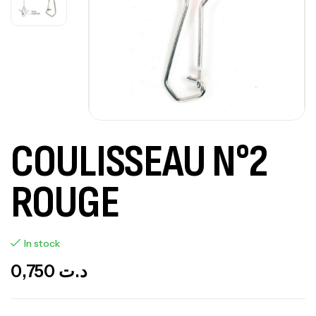
COULISSEAU N°2
ROUGE
In stock
0,750
د.ت