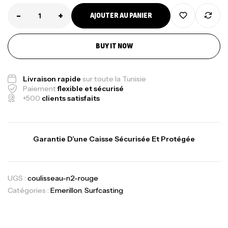
-
+
AJOUTER AU PANIER
BUY IT NOW
Livraison rapide
sur toute la Tunisie
Paiement
flexible et sécurisé
+500
clients satisfaits
Garantie D’une Caisse Sécurisée Et Protégée
UGS :
coulisseau-n2-rouge
Catégories :
Emerillon
,
Surfcasting