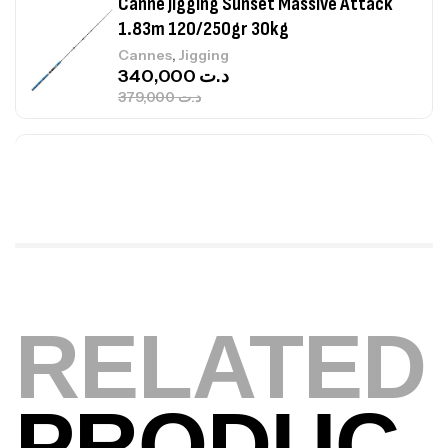
Canne Jigging Sunset Massive Attack
1.83m 120/250gr 30kg
,
Cannes
Jigging
340,000
د.ت
379,000
د.ت
Foureau Kalli Kunnan Funda 1.70m
Expanded
,
Bagagerie
Surfcasting
378,000
د.ت
420,000
د.ت
Volant 3 Branches Inox T26S/35
RELATED
,
Accastillage bateau
Accessoires bateaux
367,000
د.ت
PRODUC
Canne Sunset Beachstriker Surf Hybrid