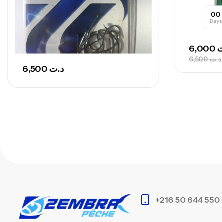
00
Days
6,000
ت
6,500
د.ت
6,500
د.ت
+216 50 644 550