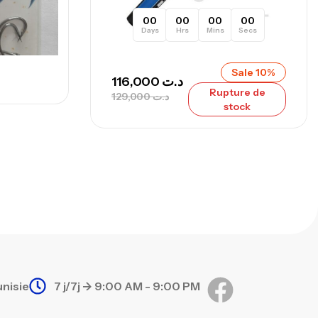
00
00
00
00
Days
Hrs
Mins
Secs
Sale 10%
116,000
د.ت
Rupture de
129,000
د.ت
stock
unisie
7 j/7j -> 9:00 AM - 9:00 PM