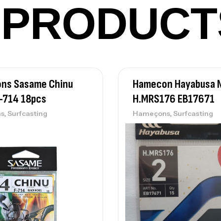
42
PRODUCT
Ca
Ca
ns Sasame Chinu
Hamecon Hayabusa 
– 
-714 18pcs
H.MRS176 EB17671
Ca
,
,
s
Surfcasting
Hameçons
Surfcasting
Ca
– 
Ca