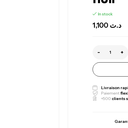
In stock
1,100
د.ت
-
+
Livraison ra
Paiement
flex
+500
clients s
Garant
Canne Jigging 