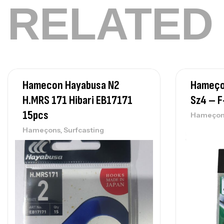
RELATED
Hamecon Hayabusa N2
Hameço
H.MRS 171 Hibari EB17171
Sz4 – F
15pcs
Hameçon
,
Hameçons
Surfcasting