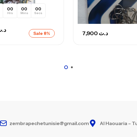
00
00
00
Hrs
Mins
Secs
د.
7,900
د.ت
Sale 8%
zembrapechetunisie@gmail.com
Al Haouaria – T