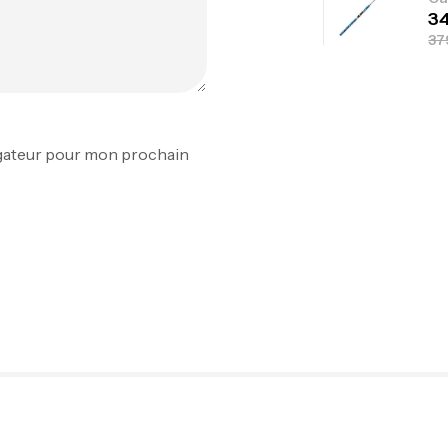
Fo
Ex
igateur pour mon prochain
Ba
Vo
Ac
Ca