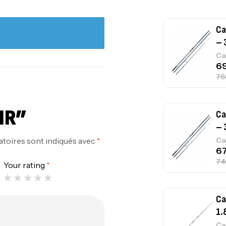
Ca
– 
Ca
IR”
Ca
– 
atoires sont indiqués avec
*
Ca
Your rating
*
Ca
1.
Ca