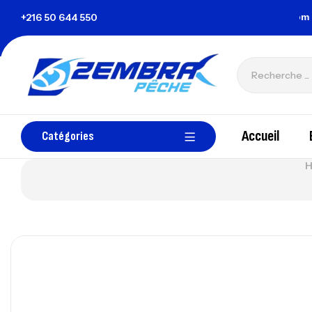
la Tunisie
+216 50 644 550
zembrapechetunisie@gmail.com
Accueil
Catégories
H