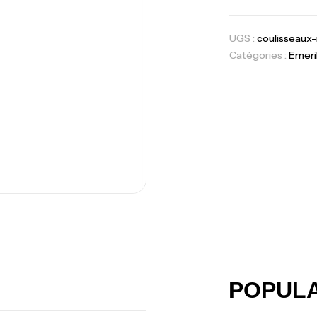
1.83m 120/250
,
Cannes
Jigging
UGS :
coulisseaux-
Catégories :
Emeri
Foureau Kalli 
Expanded
,
Bagagerie
Surf
Volant 3 Branc
Accastillage ba
Ca
42
Ca
POPUL