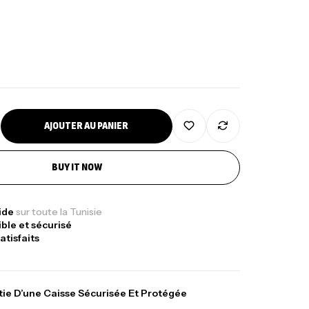
AJOUTER AU PANIER
BUY IT NOW
pide
sur toute la Tunisie
ible et sécurisé
atisfaits
ie D’une Caisse Sécurisée Et Protégée
Sunset Massive Attack