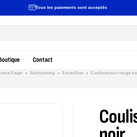
Tous les paiements sont acceptés
Li
Boutique
Contact
ome Page
Surfcasting
Emerillon
Coulisseaux rouge no
Couli
noir