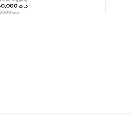
340,000
د.ت
379,000
د.ت
ureau Kalli Kunnan Funda 1.70m
panded
,
gagerie
Surfcasting
378,000
د.ت
420,000
د.ت
lant 3 Branches Inox T26S/35
,
castillage bateau
Accessoires bateaux
367,000
د.ت
nne Sunset Beachstriker Surf Hybrid