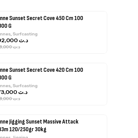
nne Sunset Secret Cove 450 Cm 100
300 G
,
nnes
Surfcasting
692,000
د.ت
768,000
د.ت
nne Sunset Secret Cove 420 Cm 100
300 G
,
nnes
Surfcasting
673,000
د.ت
748,000
د.ت
nne Jigging Sunset Massive Attack
83m 120/250gr 30kg
,
nnes
Jigging