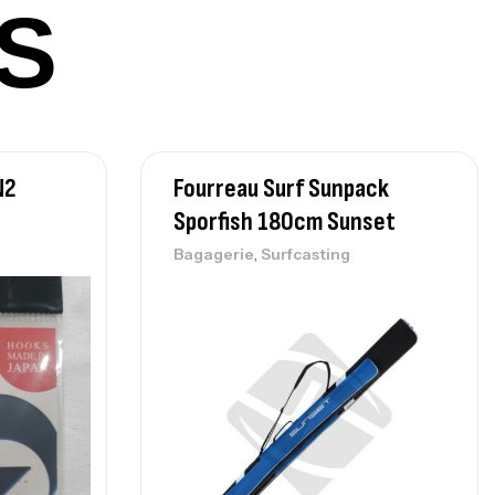
0 Cm 100-250 G
S
,
nnes
Surfcasting
215,000
د.ت
239,000
د.ت
nne Sunset Secret Cove 450 Cm 100
N2
Fourreau Surf Sunpack
300 G
Sporfish 180cm Sunset
,
nnes
Surfcasting
692,000
د.ت
,
Bagagerie
Surfcasting
768,000
د.ت
nne Sunset Secret Cove 420 Cm 100
300 G
,
nnes
Surfcasting
673,000
د.ت
748,000
د.ت