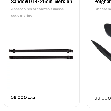
Sandow D18×26cm Imersion
Poigna
,
Accessoires arbalètes
Chasse
Chasse s
sous marine
58,000
د.ت
99