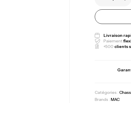
Fo
Ex
Ba
Livraison ra
Paiement
flex
+500
clients s
Vo
Garant
Ac
Catégories :
Chass
Brands :
MAC
Ca
42
Ca