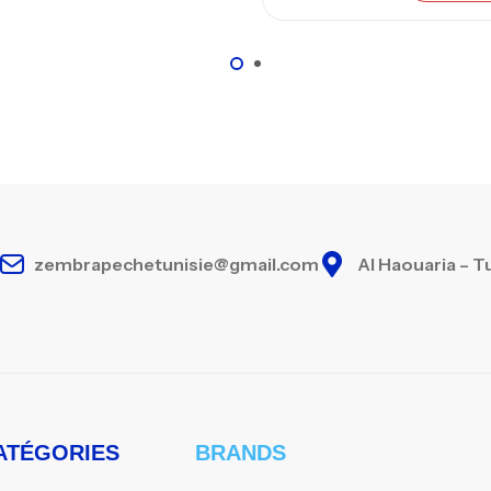
zembrapechetunisie@gmail.com
Al Haouaria – T
ATÉGORIES
BRANDS