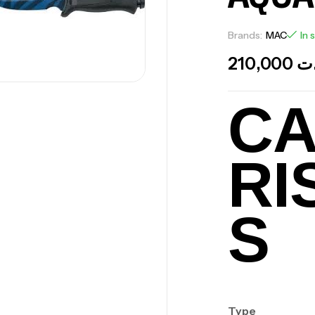
Brands:
MAC
In 
210,000
ت
CA
RI
S
Type