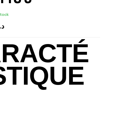
stock
د.
RACTÉ
STIQUE