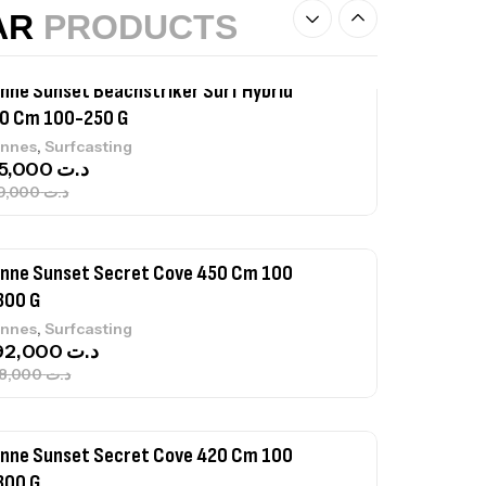
239,000
د.ت
AR
PRODUCTS
nne Sunset Secret Cove 450 Cm 100
300 G
,
nnes
Surfcasting
692,000
د.ت
768,000
د.ت
nne Sunset Secret Cove 420 Cm 100
300 G
,
nnes
Surfcasting
673,000
د.ت
748,000
د.ت
nne Jigging Sunset Massive Attack
83m 120/250gr 30kg