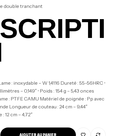
me double tranchant
SCRIPTI
N
Lame : inoxydable – W 1,4116 Dureté : 55-56HRC •
llimètres – 0,149″ • Poids : 154 g – 5,43 onces
ame : PTFE CAMU Matériel de poignée : Pp avec
nne Jigging Sunset Massive Attack
ande Longueur de couteau : 24 cm – 9,44″
83m 120/250gr 30kg
: 12 cm – 4,72″
,
nnes
Jigging
340,000
د.ت
379,000
د.ت
AJOUTER AU PANIER