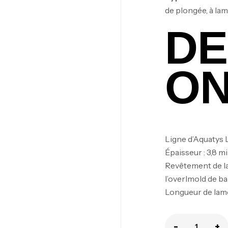
de plongée, à la
DE
O
Ligne d’Aquatys 
Épaisseur : 3,8 mi
Revêtement de l
Ca
l’overlmold de b
1.
Longueur de lame 
Ca
-
+