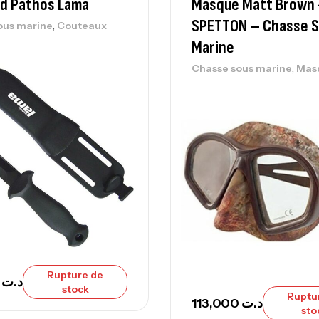
rd Pathos Lama
Masque Matt Brown 
Ca
42
SPETTON – Chasse 
,
ous marine
Couteaux
Ca
Marine
,
Chasse sous marine
Mas
Ca
– 
Ca
Ca
– 
Rupture de
Ca
,000
د.ت
stock
Ruptu
113,000
د.ت
sto