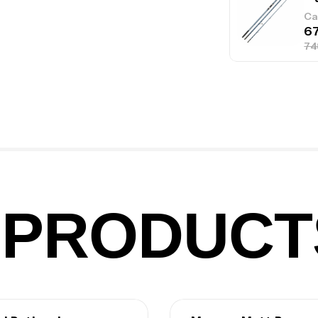
Ca
Fo
Ex
Ba
PRODUCT
Vo
Ac