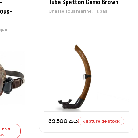
-
Tube Spetton Camo Brown
nne Sunset Beachstriker Surf Hybrid
0 Cm 100-250 G
Sous-
,
Chasse sous marine
Tubas
,
nnes
Surfcasting
215,000
د.ت
que
239,000
د.ت
nne Sunset Secret Cove 450 Cm 100
300 G
,
nnes
Surfcasting
692,000
د.ت
768,000
د.ت
nne Sunset Secret Cove 420 Cm 100
300 G
39,500
د.ت
,
Rupture de stock
nnes
Surfcasting
673,000
د.ت
re de
748,000
د.ت
ck