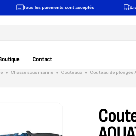
Tous les paiements sont acceptés
Livraison
Boutique
Contact
ge
Chasse sous marine
Couteaux
Couteau de plongée
Coute
AQUA