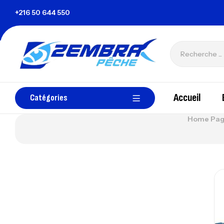
sie
+216 50 644 550
zembrapechetunisie@gmail.com
Accueil
Catégories
Home Pa