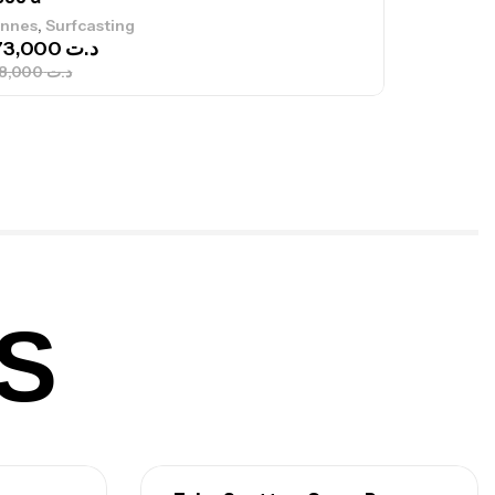
,
nnes
Jigging
340,000
د.ت
379,000
د.ت
ureau Kalli Kunnan Funda 1.70m
panded
,
gagerie
Surfcasting
378,000
د.ت
420,000
د.ت
S
lant 3 Branches Inox T26S/35
,
castillage bateau
Accessoires bateaux
367,000
د.ت