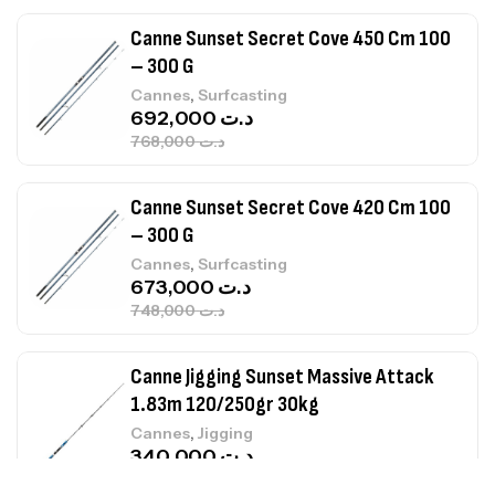
,
Cannes
Surfcasting
692,000
د.ت
768,000
د.ت
Canne Sunset Secret Cove 420 Cm 100
– 300 G
,
Cannes
Surfcasting
673,000
د.ت
748,000
د.ت
Canne Jigging Sunset Massive Attack
1.83m 120/250gr 30kg
,
Cannes
Jigging
340,000
د.ت
379,000
د.ت
Foureau Kalli Kunnan Funda 1.70m