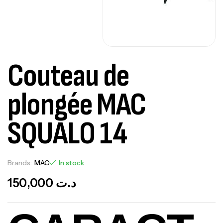
Couteau de
plongée MAC
SQUALO 14
Brands:
MAC
In stock
150,000
د.ت