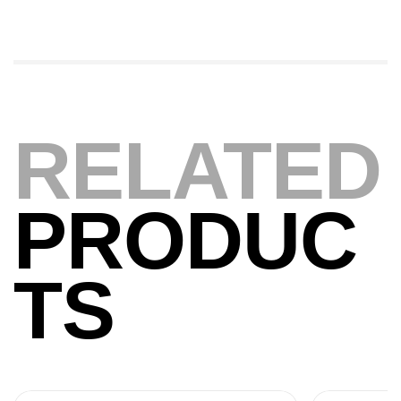
Expanded
,
Bagagerie
Surfcasting
378,000
د.ت
420,000
د.ت
Volant 3 Branches Inox T26S/35
RELATED
,
Accastillage bateau
Accessoires bateaux
367,000
د.ت
PRODUC
Canne Sunset Beachstriker Surf Hybrid
420 Cm 100-250 G
TS
,
Cannes
Surfcasting
215,000
د.ت
239,000
د.ت
Canne Sunset Secret Cove 450 Cm 100
– 300 G