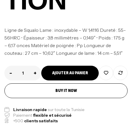
TION
Ligne de Squalo Lame : inoxydable – W 1,4116 Dureté : 55-
56HRC • Épaisseur : 3,8 millimètres – 0,149″ • Poids : 175 g
– 6,17 onces Matériel de poignée : Pp Longueur de
couteau : 27 cm – 10,62″ Longueur de lame : 14 cm – 5,51″
-
+
AJOUTER AU PANIER
Canne Jigging Sunset Massive Attack
1.83m 120/250gr 30kg
BUY IT NOW
,
Cannes
Jigging
340,000
د.ت
379,000
د.ت
Livraison rapide
sur toute la Tunisie
Paiement
flexible et sécurisé
+500
clients satisfaits
Foureau Kalli Kunnan Funda 1.70m