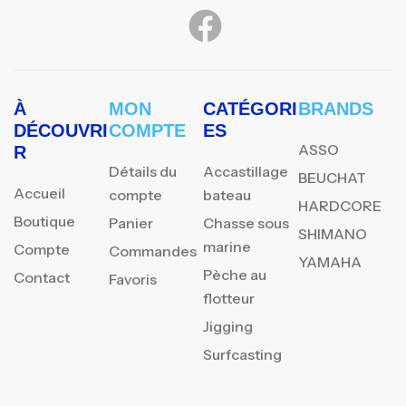
À
MON
CATÉGORI
BRANDS
DÉCOUVRI
COMPTE
ES
ASSO
R
Détails du
Accastillage
BEUCHAT
Accueil
compte
bateau
HARDCORE
Boutique
Panier
Chasse sous
SHIMANO
marine
Compte
Commandes
YAMAHA
Pèche au
Contact
Favoris
flotteur
Jigging
Surfcasting