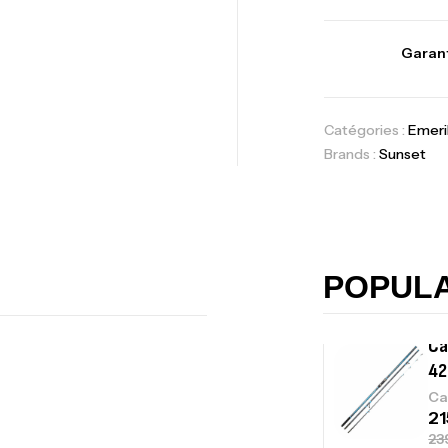
Vo
Garant
Ac
Catégories :
Emeri
Brands :
Sunset
Ca
42
Ca
POPUL
Ca
– 
Ca