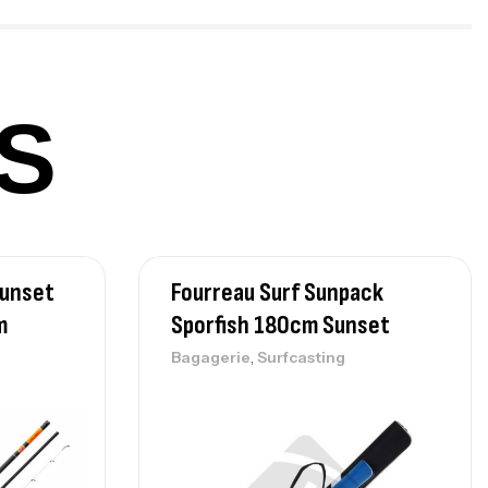
,
gagerie
Surfcasting
378,000
د.ت
420,000
د.ت
S
lant 3 Branches Inox T26S/35
,
castillage bateau
Accessoires bateaux
367,000
د.ت
Sunset
Fourreau Surf Sunpack
nne Sunset Beachstriker Surf Hybrid
0 Cm 100-250 G
m
Sporfish 180cm Sunset
,
nnes
Surfcasting
,
Bagagerie
Surfcasting
215,000
د.ت
239,000
د.ت
nne Sunset Secret Cove 450 Cm 100