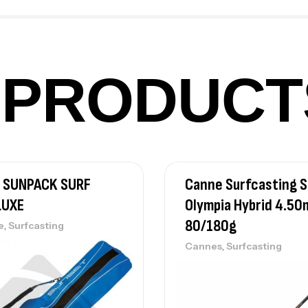
Ba
PRODUCT
Vo
Ac
 SUNPACK SURF
Canne Surfcasting 
Ca
42
LUXE
Olympia Hybrid 4.50
Ca
80/180g
,
e
Surfcasting
,
Cannes
Surfcasting
Ca