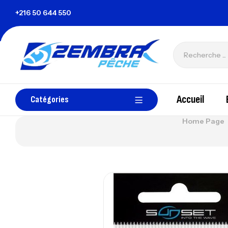
nisie
+216 50 644 550
zembrapechetunisie@gmail.com
Accueil
Catégories
Home Page