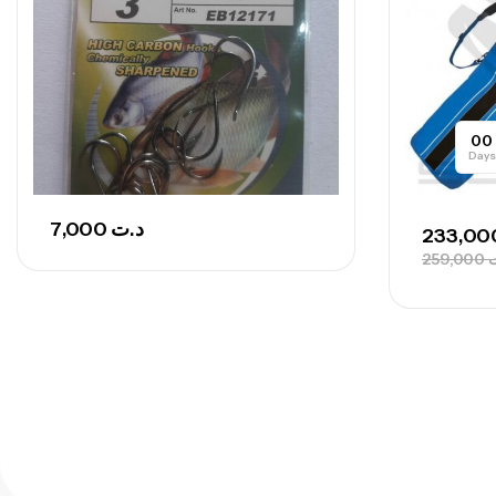
00
Days
7,000
د.ت
259,000