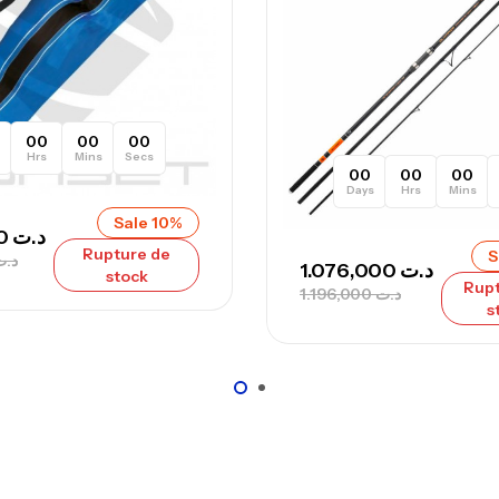
– 
Ca
00
00
00
Hrs
Mins
Secs
Ca
00
00
00
Days
Hrs
Mins
– 
Sale 10%
Ca
233,000
د.ت
Rupture de
S
د.ت
1.076,000
د.ت
stock
Rupt
1.196,000
د.ت
s