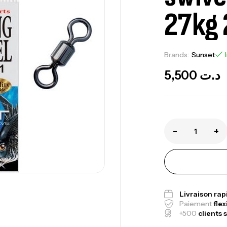
27kg 
Brands:
Sunset
Ca
5,500
د.ت
1.
Ca
-
+
Fo
Ex
Ba
Livraison ra
Paiement
flex
+500
clients s