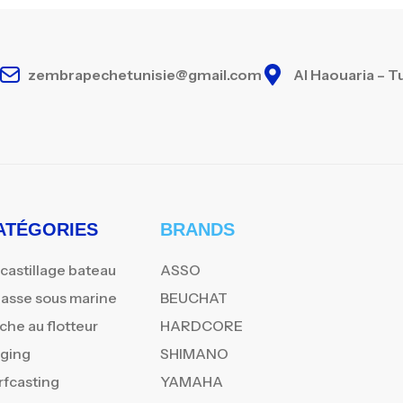
zembrapechetunisie@gmail.com
Al Haouaria – T
ATÉGORIES
BRANDS
castillage bateau
ASSO
asse sous marine
BEUCHAT
che au flotteur
HARDCORE
gging
SHIMANO
rfcasting
YAMAHA