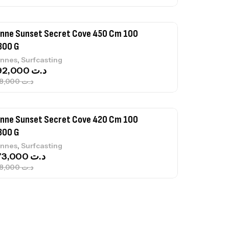
nne Sunset Secret Cove 420 Cm 100
300 G
,
nnes
Surfcasting
673,000
د.ت
748,000
د.ت
nne Jigging Sunset Massive Attack
83m 120/250gr 30kg
,
nnes
Jigging
340,000
د.ت
379,000
د.ت
ureau Kalli Kunnan Funda 1.70m
panded