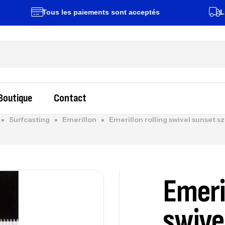
Tous les paiements sont acceptés
Livrais
Boutique
Contact
Surfcasting
Emerillon
Emerillon rolling swivel sunset s
Emeril
swive