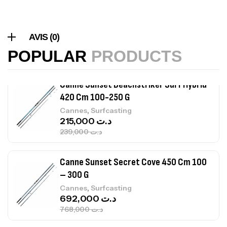
Canne Sunset Beachstriker Surf Hybrid
AVIS (0)
420 Cm 100-250 G
POPULAR
PRODUCTS
,
Cannes
Surfcasting
215,000
د.ت
239,000
د.ت
Canne Sunset Secret Cove 450 Cm 100
– 300 G
,
Cannes
Surfcasting
692,000
د.ت
768,000
د.ت
Canne Sunset Secret Cove 420 Cm 100
– 300 G
,
Cannes
Surfcasting
673,000
د.ت