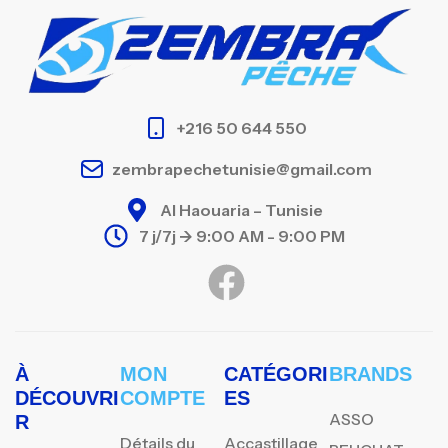
+216 50 644 550
zembrapechetunisie@gmail.com
Al Haouaria – Tunisie
7 j/7j -> 9:00 AM - 9:00 PM
À
MON
CATÉGORI
BRANDS
DÉCOUVRI
COMPTE
ES
ASSO
R
Détails du
Accastillage