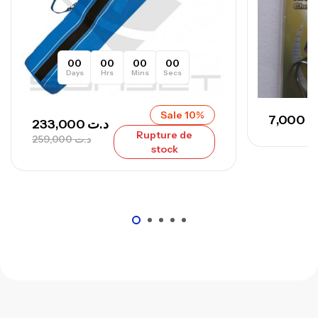
748,000
د.ت
00
00
00
00
Days
Hrs
Mins
Secs
Sale 10%
7,000
ت
233,000
د.ت
Rupture de
259,000
د.ت
stock