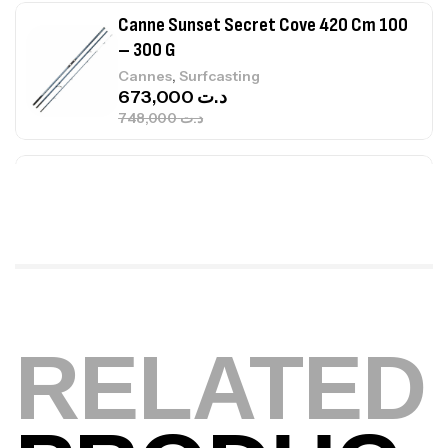
748,000
د.ت
Canne Jigging Sunset Massive Attack
1.83m 120/250gr 30kg
,
Cannes
Jigging
340,000
د.ت
379,000
د.ت
Foureau Kalli Kunnan Funda 1.70m
Expanded
,
Bagagerie
Surfcasting
378,000
د.ت
420,000
د.ت
RELATED
Volant 3 Branches Inox T26S/35
,
Accastillage bateau
Accessoires bateaux
367,000
د.ت