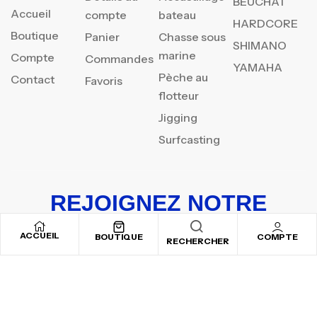
BEUCHAT
Accueil
compte
bateau
HARDCORE
Boutique
Panier
Chasse sous
SHIMANO
marine
Compte
Commandes
YAMAHA
Pèche au
Contact
Favoris
flotteur
Jigging
Surfcasting
REJOIGNEZ NOTRE
NEWSLETTER
ACCUEIL
BOUTIQUE
COMPTE
RECHERCHER
Inscrivez-vous pour recevoir nos offres spéciales