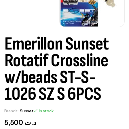
Emerillon Sunset
Rotatif Crossline
w/beads ST-S-
1026 SZ S 6PCS
Brands:
Sunset
In stock
5,500
د.ت