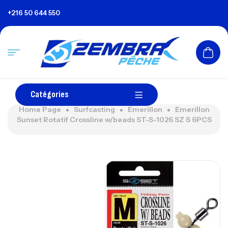
+216 50 644 550
Catégories
Home Page
Surfcasting
Emerillon
Emerillon
Sunset Rotatif Crossline w/beads ST-S-1026 SZ S 6PCS