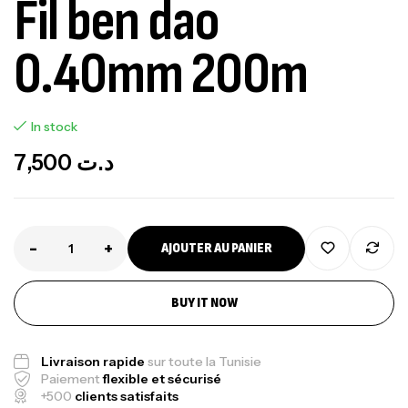
Fil ben dao
0.40mm 200m
In stock
7,500
د.ت
-
+
AJOUTER AU PANIER
BUY IT NOW
Livraison rapide
sur toute la Tunisie
Paiement
flexible et sécurisé
+500
clients satisfaits