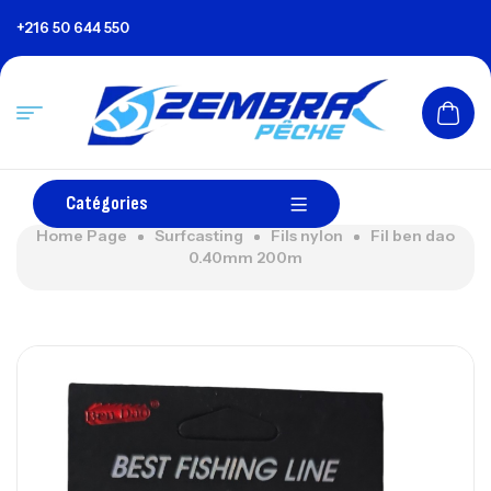
+216 50 644 550
Catégories
Home Page
Surfcasting
Fils nylon
Fil ben dao
0.40mm 200m