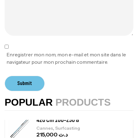
,
Cannes
Jigging
340,000
د.ت
379,000
د.ت
Foureau Kalli Kunnan Funda 1.70m
Expanded
,
Bagagerie
Surfcasting
378,000
د.ت
Enregistrer mon nom, mon e-mail et mon site dans le
420,000
د.ت
navigateur pour mon prochain commentaire.
Volant 3 Branches Inox T26S/35
Submit
,
Accastillage bateau
Accessoires bateaux
367,000
د.ت
POPULAR
PRODUCTS
Canne Sunset Beachstriker Surf Hybrid
420 Cm 100-250 G
,
Cannes
Surfcasting
215,000
د.ت