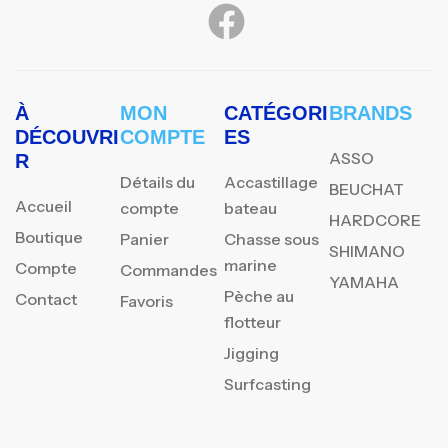
À
MON
CATÉGORI
BRANDS
DÉCOUVRI
COMPTE
ES
ASSO
R
Détails du
Accastillage
BEUCHAT
Accueil
compte
bateau
HARDCORE
Boutique
Panier
Chasse sous
SHIMANO
marine
Compte
Commandes
YAMAHA
Pèche au
Contact
Favoris
flotteur
Jigging
Surfcasting