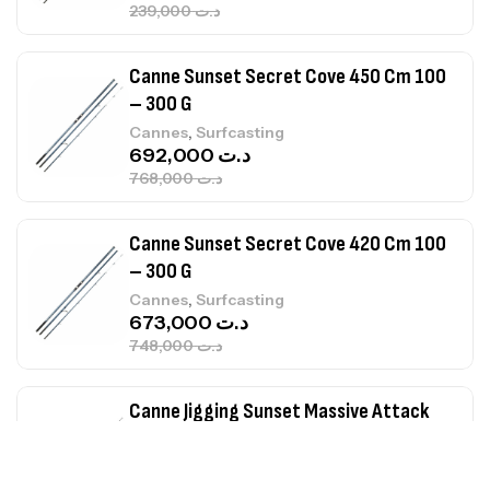
239,000
د.ت
Canne Sunset Secret Cove 450 Cm 100
– 300 G
,
Cannes
Surfcasting
692,000
د.ت
768,000
د.ت
Canne Sunset Secret Cove 420 Cm 100
– 300 G
,
Cannes
Surfcasting
673,000
د.ت
748,000
د.ت
Canne Jigging Sunset Massive Attack
1.83m 120/250gr 30kg
,
Cannes
Jigging
340,000
د.ت