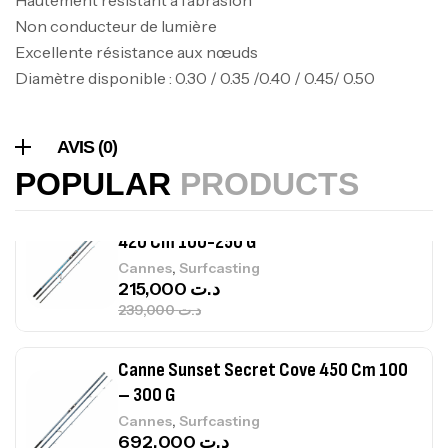
,
Bagagerie
Surfcasting
Non conducteur de lumière
378,000
د.ت
Excellente résistance aux nœuds
420,000
د.ت
Diamètre disponible : 0.30 / 0.35 /0.40 / 0.45/ 0.50
Volant 3 Branches Inox T26S/35
,
Accastillage bateau
Accessoires bateaux
AVIS (0)
367,000
د.ت
POPULAR
PRODUCTS
Canne Sunset Beachstriker Surf Hybrid
420 Cm 100-250 G
,
Cannes
Surfcasting
215,000
د.ت
239,000
د.ت
Canne Sunset Secret Cove 450 Cm 100
– 300 G
,
Cannes
Surfcasting
692,000
د.ت