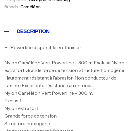
Brands :
Caméléon
DESCRIPTION
Fil Powerline disponible en Tunisie :
Nylon Caméléon Vert Powerline – 300 m. Exclusif Nylon
extra fort Grande force de tension Structure homogène
Canne Jigging Sunset Massive Attack
Hautement résistant à l’abrasion Non conducteur de
1.83m 120/250gr 30kg
lumière Excellente résistance aux nœuds
,
Cannes
Jigging
Nylon Caméléon Vert Powerline – 300 m.
340,000
د.ت
Exclusif
379,000
د.ت
Nylon extra fort
Grande force de tension
Foureau Kalli Kunnan Funda 1.70m
Structure homogéne
Expanded
Hautement résistant à l’abrasion