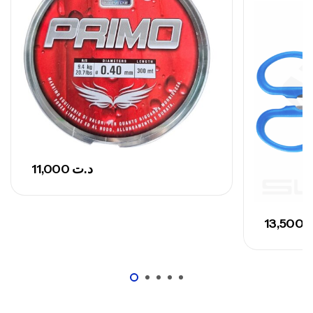
Canne Sunset Secret Cove 420 Cm 100
– 300 G
,
Cannes
Surfcasting
673,000
د.ت
748,000
د.ت
11,000
د.ت
13,500