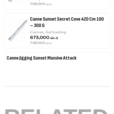
768,000
د.ت
Canne Sunset Secret Cove 420 Cm 100
– 300 G
,
Cannes
Surfcasting
673,000
د.ت
748,000
د.ت
Canne Jigging Sunset Massive Attack
1.83m 120/250gr 30kg
,
Cannes
Jigging
340,000
د.ت
379,000
د.ت
Foureau Kalli Kunnan Funda 1.70m
Expanded
,
Bagagerie
Surfcasting