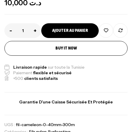
10,000
د.ت
-
+
AJOUTER AU PANIER
BUY IT NOW
Livraison rapide
sur toute la Tunisie
Paiement
flexible et sécurisé
+500
clients satisfaits
Garantie D’une Caisse Sécurisée Et Protégée
UGS :
fil-cameleon-0-40mm-300m
Catégories :
Fils nylon
,
Surfcasting