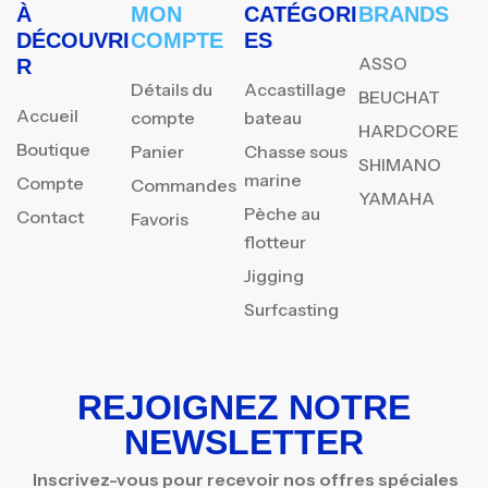
À
MON
CATÉGORI
BRANDS
DÉCOUVRI
COMPTE
ES
ASSO
R
Détails du
Accastillage
BEUCHAT
Accueil
compte
bateau
HARDCORE
Boutique
Panier
Chasse sous
SHIMANO
marine
Compte
Commandes
YAMAHA
Pèche au
Contact
Favoris
flotteur
Jigging
Surfcasting
REJOIGNEZ NOTRE
NEWSLETTER
Inscrivez-vous pour recevoir nos offres spéciales