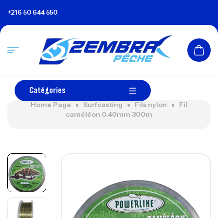
+216 50 644 550
Catégories
Home Page
Surfcasting
Fils nylon
Fil
caméléon 0.40mm 300m