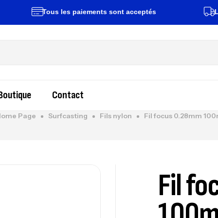
Tous les paiements sont acceptés
Livraiso
Boutique
Contact
ome Page
Surfcasting
Fils nylon
Fil focus 0.28mm 10
Fil f
100