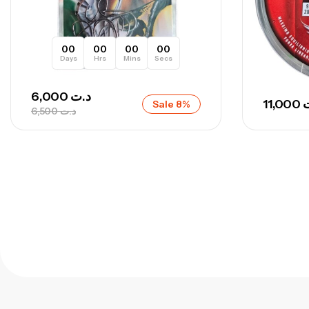
00
00
00
00
Days
Hrs
Mins
Secs
6,000
د.ت
11,000
Sale 8%
6,500
د.ت