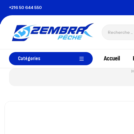
isie
+216 50 644 550
zembrapechetunisie@gmail.com
Accueil
Catégories
H