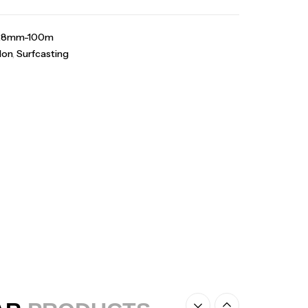
ureau Kalli Kunnan Funda 1.70m
panded
-28mm-100m
,
ylon
,
Surfcasting
gagerie
Surfcasting
378,000
د.ت
420,000
د.ت
lant 3 Branches Inox T26S/35
,
castillage bateau
Accessoires bateaux
367,000
د.ت
nne Sunset Beachstriker Surf Hybrid
0 Cm 100-250 G
,
nnes
Surfcasting
215,000
د.ت
239,000
د.ت