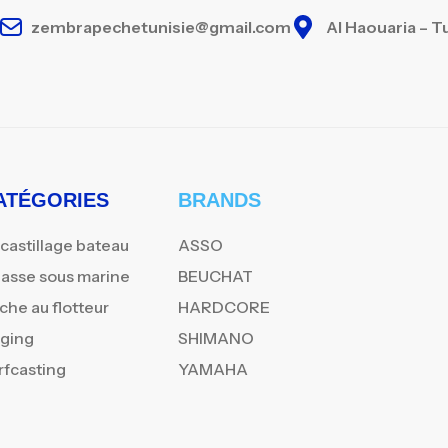
zembrapechetunisie@gmail.com
Al Haouaria – T
ATÉGORIES
BRANDS
castillage bateau
ASSO
asse sous marine
BEUCHAT
che au flotteur
HARDCORE
gging
SHIMANO
rfcasting
YAMAHA