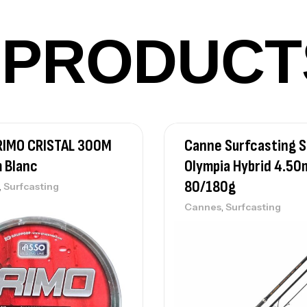
42
Ca
PRODUCT
Ca
– 
Ca
RIMO CRISTAL 300M
Canne Surfcasting 
 Blanc
Olympia Hybrid 4.50
80/180g
,
Surfcasting
,
Cannes
Surfcasting
Ca
– 
Ca