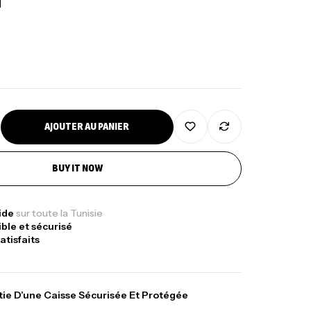
AJOUTER AU PANIER
BUY IT NOW
nne Jigging Sunset Massive Attack
pide
sur toute la Tunisie
ible et sécurisé
83m 120/250gr 30kg
atisfaits
,
nnes
Jigging
340,000
د.ت
379,000
د.ت
ie D’une Caisse Sécurisée Et Protégée