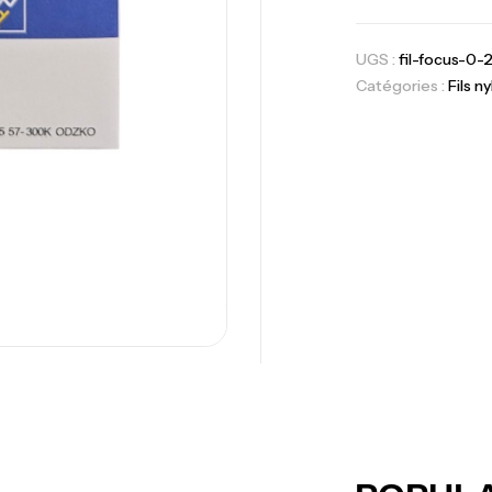
Fo
Ex
UGS :
fil-focus-0
Catégories :
Fils n
Ba
Vo
Ac
Ca
42
Ca