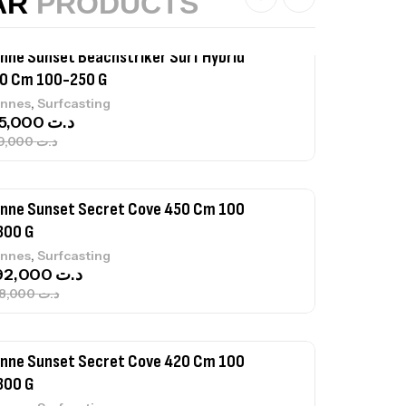
AR
PRODUCTS
nne Sunset Secret Cove 450 Cm 100
300 G
,
nnes
Surfcasting
692,000
د.ت
768,000
د.ت
nne Sunset Secret Cove 420 Cm 100
300 G
,
nnes
Surfcasting
673,000
د.ت
748,000
د.ت
nne Jigging Sunset Massive Attack
83m 120/250gr 30kg