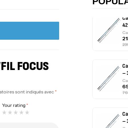
POPUL
Ca
– 
Ca
“FIL FOCUS
Ca
– 
Ca
atoires sont indiqués avec
*
Your rating
*
Ca
1.