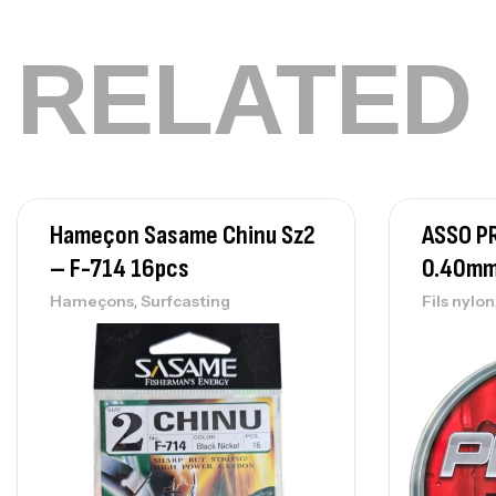
RELATED
Hameçon Sasame Chinu Sz2
ASSO P
– F-714 16pcs
0.40mm
,
Hameçons
Surfcasting
Fils nylon