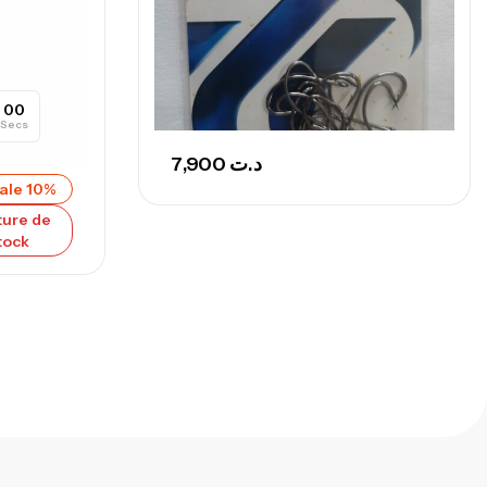
00
Secs
7,900
د.ت
ale 10%
ure de
tock