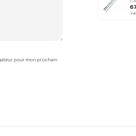
Ca
Fo
Ex
Ba
igateur pour mon prochain
Vo
Ac
Ca