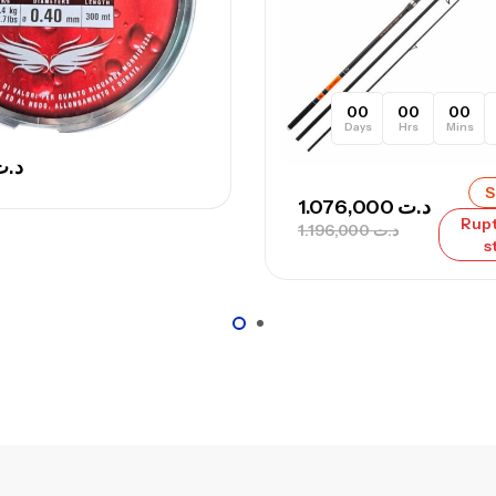
00
00
00
Days
Hrs
Mins
د.ت
S
1.076,000
د.ت
Rupt
1.196,000
د.ت
s