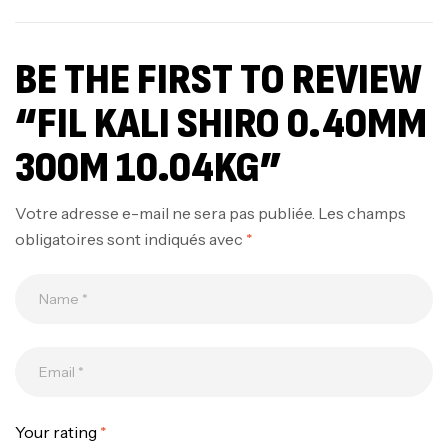
BE THE FIRST TO REVIEW
“FIL KALI SHIRO 0.40MM
300M 10.04KG”
Votre adresse e-mail ne sera pas publiée.
Les champs
obligatoires sont indiqués avec
*
Canne Jigging Sunset Massive Attack
1.83m 120/250gr 30kg
,
Cannes
Jigging
340,000
د.ت
379,000
د.ت
Your rating
*