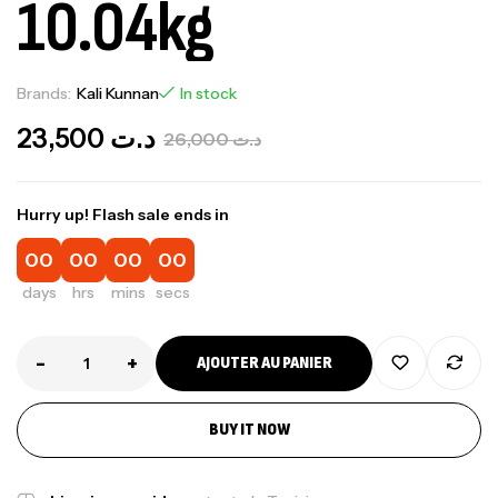
10.04kg
Brands:
Kali Kunnan
In stock
23,500
د.ت
26,000
د.ت
Hurry up! Flash sale ends in
00
00
00
00
days
hrs
mins
secs
-
+
AJOUTER AU PANIER
BUY IT NOW