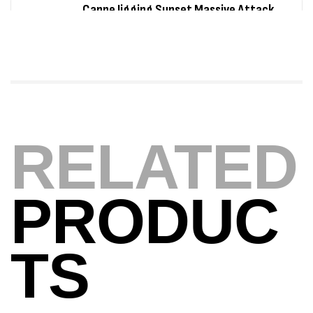
Foureau Kalli Kunnan Funda 1.70m
Expanded
,
Bagagerie
Surfcasting
378,000
د.ت
420,000
د.ت
Volant 3 Branches Inox T26S/35
RELATED
,
Accastillage bateau
Accessoires bateaux
367,000
د.ت
PRODUC
Canne Sunset Beachstriker Surf Hybrid
420 Cm 100-250 G
TS
,
Cannes
Surfcasting
215,000
د.ت
239,000
د.ت