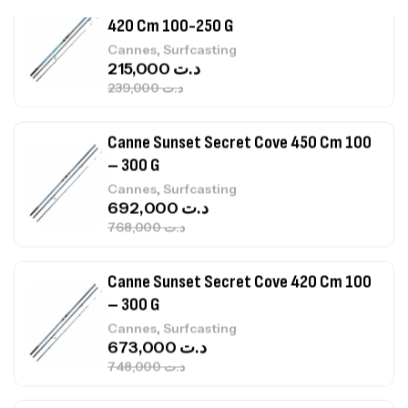
Canne Sunset Secret Cove 450 Cm 100
– 300 G
,
Cannes
Surfcasting
692,000
د.ت
768,000
د.ت
Canne Sunset Secret Cove 420 Cm 100
– 300 G
,
Cannes
Surfcasting
673,000
د.ت
748,000
د.ت
Canne Jigging Sunset Massive Attack
1.83m 120/250gr 30kg
,
Cannes
Jigging
340,000
د.ت
379,000
د.ت