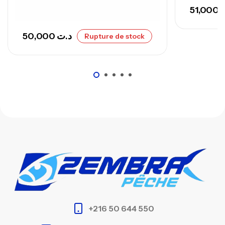
51,000
50,000
د.ت
Rupture de stock
+216 50 644 550