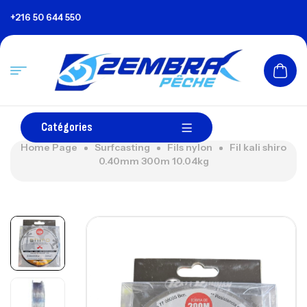
+216 50 644 550
Catégories
Home Page
Surfcasting
Fils nylon
Fil kali shiro
0.40mm 300m 10.04kg