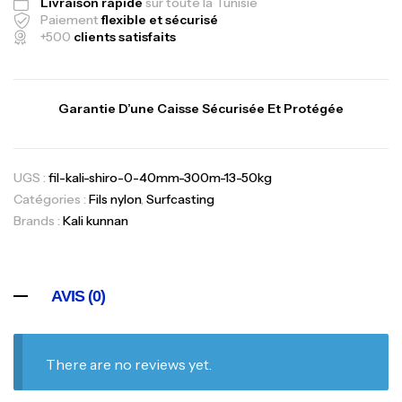
Livraison rapide
sur toute la Tunisie
Paiement
flexible et sécurisé
+500
clients satisfaits
Garantie D’une Caisse Sécurisée Et Protégée
UGS :
fil-kali-shiro-0-40mm-300m-13-50kg
Catégories :
Fils nylon
,
Surfcasting
Brands :
Kali kunnan
AVIS (0)
There are no reviews yet.