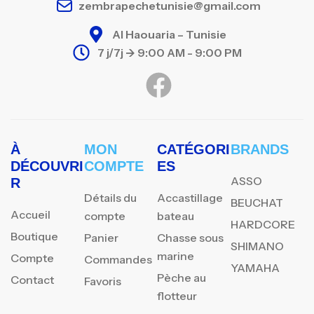
zembrapechetunisie@gmail.com
Al Haouaria – Tunisie
7 j/7j -> 9:00 AM - 9:00 PM
À
MON
CATÉGORI
BRANDS
DÉCOUVRI
COMPTE
ES
ASSO
R
Détails du
Accastillage
BEUCHAT
Accueil
compte
bateau
HARDCORE
Boutique
Panier
Chasse sous
SHIMANO
marine
Compte
Commandes
YAMAHA
Pèche au
Contact
Favoris
flotteur