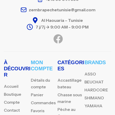
zembrapechetunisie@gmail.com
Al Haouaria – Tunisie
7 j/7j -> 9:00 AM - 9:00 PM
À
MON
CATÉGORI
BRANDS
DÉCOUVRI
COMPTE
ES
ASSO
R
Détails du
Accastillage
BEUCHAT
Accueil
compte
bateau
HARDCORE
Boutique
Panier
Chasse sous
SHIMANO
marine
Compte
Commandes
YAMAHA
Pèche au
Contact
Favoris