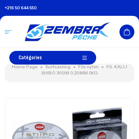
+216 50 644 550
Catégories
Home Page
Surfcasting
Fils nylon
FIL KALLI
SHIRO 300M 0.20MM 5KG