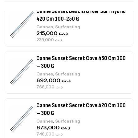
215,000
د.ت
239,000
د.ت
Canne Sunset Secret Cove 450 Cm 100
– 300 G
,
Cannes
Surfcasting
692,000
د.ت
768,000
د.ت
Canne Sunset Secret Cove 420 Cm 100
– 300 G
,
Cannes
Surfcasting
673,000
د.ت
748,000
د.ت
Canne Jigging Sunset Massive Attack
1.83m 120/250gr 30kg