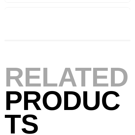
,
Cannes
Jigging
340,000
د.ت
379,000
د.ت
Foureau Kalli Kunnan Funda 1.70m
Expanded
,
Bagagerie
Surfcasting
378,000
د.ت
420,000
د.ت
RELATED
Volant 3 Branches Inox T26S/35
PRODUC
,
Accastillage bateau
Accessoires bateaux
367,000
د.ت
TS
Canne Sunset Beachstriker Surf Hybrid
420 Cm 100-250 G
,
Cannes
Surfcasting