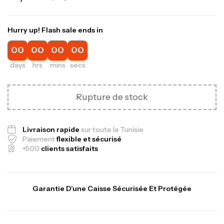
Hurry up! Flash sale ends in
00
00
00
00
days
hrs
mins
secs
Rupture de stock
Livraison rapide
sur toute la Tunisie
Paiement
flexible et sécurisé
+500
clients satisfaits
Garantie D’une Caisse Sécurisée Et Protégée
Canne Jigging Sunset Massive Attack
1.83m 120/250gr 30kg