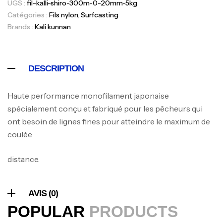
UGS :
fil-kalli-shiro-300m-0-20mm-5kg
,
Cannes
Jigging
Catégories :
Fils nylon
,
Surfcasting
340,000
د.ت
379,000
د.ت
Brands :
Kali kunnan
Foureau Kalli Kunnan Funda 1.70m
Expanded
DESCRIPTION
,
Bagagerie
Surfcasting
378,000
د.ت
Haute performance monofilament japonaise
420,000
د.ت
spécialement conçu et fabriqué pour les pêcheurs qui
ont besoin de lignes fines pour atteindre le maximum de
coulée
Volant 3 Branches Inox T26S/35
,
Accastillage bateau
Accessoires bateaux
distance.
367,000
د.ت
AVIS (0)
Canne Sunset Beachstriker Surf Hybrid
420 Cm 100-250 G
POPULAR
PRODUCTS
,
Cannes
Surfcasting