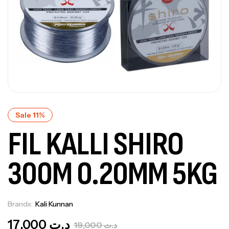
Sale 11%
FIL KALLI SHIRO
300M 0.20MM 5KG
Brands:
Kali Kunnan
Out Of Stock
17,000
د.ت
19,000
د.ت