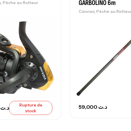
42
GARBOLINO 6m
,
s
Pèche au flotteur
Ca
,
Cannes
Pèche au flotteu
Ca
– 
Ca
Ca
– 
Rupture de
59,000
د.ت
Ca
00
د.ت
stock