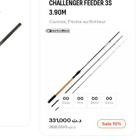
0 Cm 100-250 G
CHALLENGER FEEDER 3S
,
nnes
Surfcasting
3.90M
r
215,000
د.ت
,
Cannes
Pèche au flotteur
239,000
د.ت
nne Sunset Secret Cove 450 Cm 100
300 G
,
nnes
Surfcasting
692,000
د.ت
768,000
د.ت
nne Sunset Secret Cove 420 Cm 100
00
00
00
00
Days
Hrs
Mins
Secs
300 G
,
nnes
Surfcasting
331,000
د.ت
673,000
د.ت
Sale 10%
368,000
د.ت
748,000
د.ت