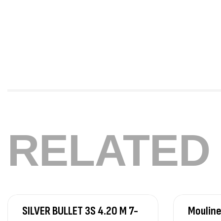
RELATED
SILVER BULLET 3S 4.20 M 7-
Mouline