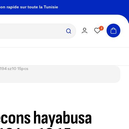
ide sur toute la Tunisie
zembrapechetunisie@gm
2
94 sz10 15pcs
cons hayabusa