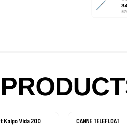
Fo
Ex
Ba
PRODUCT
Vo
Ac
t Kolpo Vida 200
CANNE TELEFLOAT
Ca