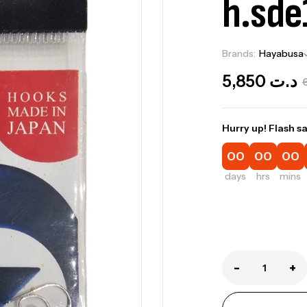
h.sde
Brands:
Hayabusa
5,850
د.ت
Hurry up! Flash sa
00
00
00
days
hrs
mins
Ca
1.
Ca
-
+