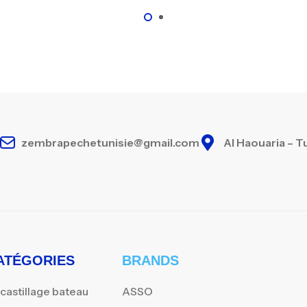
zembrapechetunisie@gmail.com
Al Haouaria – T
ATÉGORIES
BRANDS
castillage bateau
ASSO