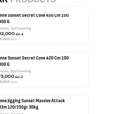
nne Sunset Secret Cove 450 Cm 100
300 G
,
nnes
Surfcasting
692,000
د.ت
768,000
د.ت
nne Sunset Secret Cove 420 Cm 100
300 G
,
nnes
Surfcasting
673,000
د.ت
748,000
د.ت
nne Jigging Sunset Massive Attack
83m 120/250gr 30kg
,
nnes
Jigging