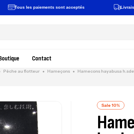
Tous les paiements sont acceptés
Livraison rap
Boutique
Contact
Pèche au flotteur
Hameçons
Hamecons hayabusa h.sde1
Sale 10%
Hame