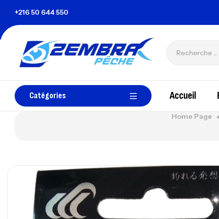
+216 50 644 550
zembrapechetunisie@gmail.com
Accueil
Catégories
Home Page