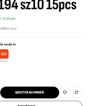
194 sz10 15pcs
In stock
6,500
د.ت
le ends in
00
secs
nne Jigging Sunset Massive Attack
83m 120/250gr 30kg
,
nnes
Jigging
340,000
د.ت
AJOUTER AU PANIER
379,000
د.ت