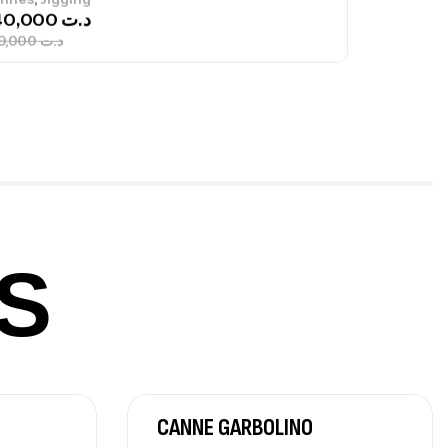
340,000
د.ت
379,000
د.ت
ureau Kalli Kunnan Funda 1.70m
panded
,
gagerie
Surfcasting
378,000
د.ت
420,000
د.ت
S
lant 3 Branches Inox T26S/35
,
castillage bateau
Accessoires bateaux
367,000
د.ت
CANNE GARBOLINO
nne Sunset Beachstriker Surf Hybrid