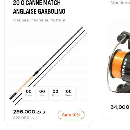
20 G CANNE MATCH
Moulinet
ANGLAISE GARBOLINO
,
Cannes
Pèche au flotteur
00
00
00
00
Days
Hrs
Mins
Secs
34,0
296,000
د.ت
Sale 10%
329,000
د.ت