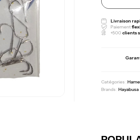
Fo
Ex
Livraison ra
Ba
Paiement
flex
+500
clients s
Garant
Vo
Ac
Catégories :
Hame
Brands :
Hayabusa
Ca
42
Ca
POPUL