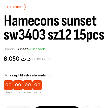
Sale 10%
Hamecons sunset
sw3403 sz12 15pcs
Brands:
Sunset
In stock
8,050
د.ت
8,950
د.ت
Hurry up! Flash sale ends in
00
00
00
00
days
hrs
mins
secs