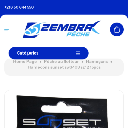
+216 50 644 550
Catégories
Home Page
Pèche au flotteur
Hameçons
Hamecons sunset sw3403 sz12 15pcs