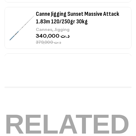
Canne Jigging Sunset Massive Attack
1.83m 120/250gr 30kg
,
Cannes
Jigging
340,000
د.ت
379,000
د.ت
Foureau Kalli Kunnan Funda 1.70m
Expanded
,
Bagagerie
Surfcasting
378,000
د.ت
420,000
د.ت
Volant 3 Branches Inox T26S/35
RELATED
,
Accastillage bateau
Accessoires bateaux
367,000
د.ت