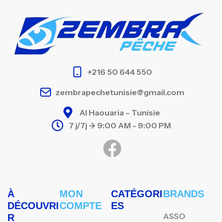
+216 50 644 550
zembrapechetunisie@gmail.com
Al Haouaria – Tunisie
7 j/7j -> 9:00 AM - 9:00 PM
À
MON
CATÉGORI
BRANDS
DÉCOUVRI
COMPTE
ES
ASSO
R