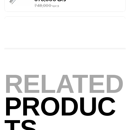
1.83m 120/250gr 30kg
,
Cannes
Jigging
340,000
د.ت
379,000
د.ت
Foureau Kalli Kunnan Funda 1.70m
Expanded
,
Bagagerie
Surfcasting
378,000
د.ت
420,000
د.ت
RELATED
Volant 3 Branches Inox T26S/35
,
Accastillage bateau
Accessoires bateaux
PRODUC
367,000
د.ت
TS
Canne Sunset Beachstriker Surf Hybrid
420 Cm 100-250 G