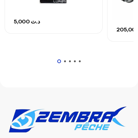
5,000
د.ت