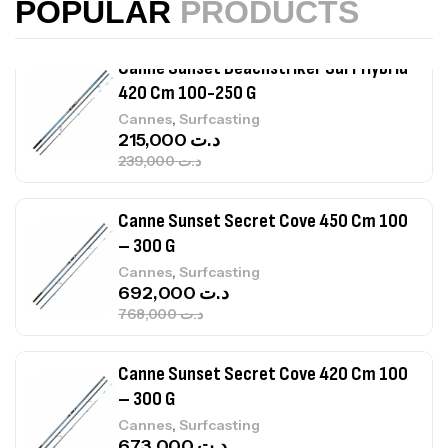
POPULAR
PRODUCTS
,
Cannes
Surfcasting
215,000
د.ت
239,000
د.ت
Canne Sunset Secret Cove 450 Cm 100
– 300 G
,
Cannes
Surfcasting
692,000
د.ت
768,000
د.ت
Canne Sunset Secret Cove 420 Cm 100
– 300 G
,
Cannes
Surfcasting
673,000
د.ت
748,000
د.ت
Canne Jigging Sunset Massive Attack