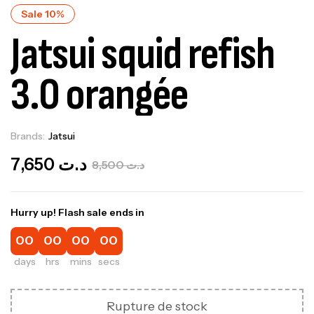
Sale 10%
Jatsui squid refish
3.0 orangée
Brands:
Jatsui
Out Of Stock
7,650
د.ت
8,500
د.ت
Hurry up! Flash sale ends in
00
00
00
00
days
hrs
mins
secs
Rupture de stock