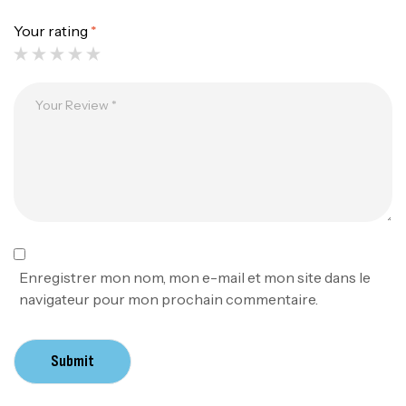
1.83m 120/250gr 30kg
Your rating
*
,
Cannes
Jigging
340,000
د.ت
379,000
د.ت
Foureau Kalli Kunnan Funda 1.70m
Expanded
,
Bagagerie
Surfcasting
378,000
د.ت
420,000
د.ت
Volant 3 Branches Inox T26S/35
Enregistrer mon nom, mon e-mail et mon site dans le
,
Accastillage bateau
Accessoires bateaux
navigateur pour mon prochain commentaire.
367,000
د.ت
Submit
Canne Sunset Beachstriker Surf Hybrid
420 Cm 100-250 G