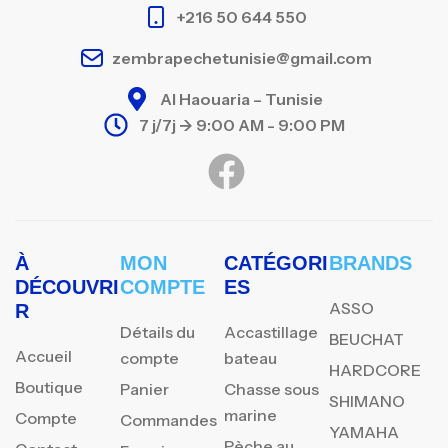
+216 50 644 550
zembrapechetunisie@gmail.com
Al Haouaria – Tunisie
7 j/7j -> 9:00 AM - 9:00 PM
À
MON
CATÉGORI
BRANDS
DÉCOUVRI
COMPTE
ES
ASSO
R
Détails du
Accastillage
BEUCHAT
Accueil
compte
bateau
HARDCORE
Boutique
Panier
Chasse sous
SHIMANO
marine
Compte
Commandes
YAMAHA
Pèche au