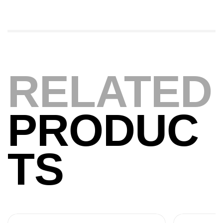
Expanded
,
Bagagerie
Surfcasting
378,000
د.ت
420,000
د.ت
Volant 3 Branches Inox T26S/35
RELATED
,
Accastillage bateau
Accessoires bateaux
367,000
د.ت
PRODUC
Canne Sunset Beachstriker Surf Hybrid
420 Cm 100-250 G
TS
,
Cannes
Surfcasting
215,000
د.ت
239,000
د.ت
Canne Sunset Secret Cove 450 Cm 100
– 300 G