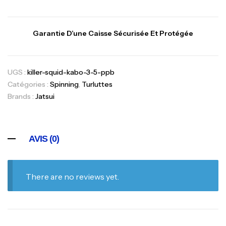
Garantie D’une Caisse Sécurisée Et Protégée
UGS :
killer-squid-kabo-3-5-ppb
Catégories :
Spinning
,
Turluttes
Brands :
Jatsui
AVIS (0)
There are no reviews yet.