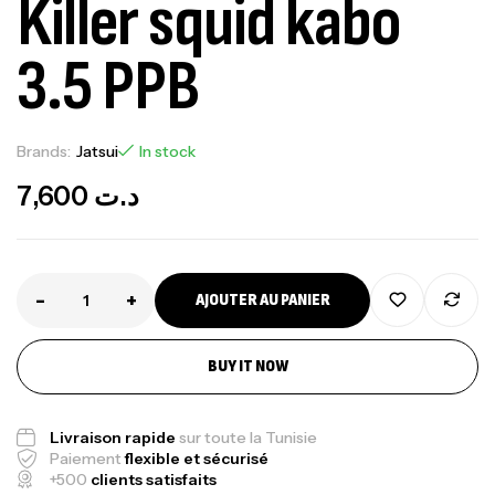
Killer squid kabo
3.5 PPB
Brands:
Jatsui
In stock
7,600
د.ت
-
+
AJOUTER AU PANIER
BUY IT NOW
Livraison rapide
sur toute la Tunisie
Paiement
flexible et sécurisé
+500
clients satisfaits