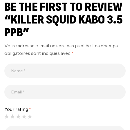
BE THE FIRST TO REVIEW
“KILLER SQUID KABO 3.5
PPB”
Votre adresse e-mail ne sera pas publiée.
Les champs
obligatoires sont indiqués avec
*
Canne Jigging Sunset Massive Attack
1.83m 120/250gr 30kg
,
Cannes
Jigging
340,000
د.ت
379,000
د.ت
Your rating
*
Foureau Kalli Kunnan Funda 1.70m