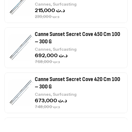
,
Cannes
Surfcasting
692,000
د.ت
768,000
د.ت
Canne Sunset Secret Cove 420 Cm 100
– 300 G
,
Cannes
Surfcasting
673,000
د.ت
748,000
د.ت
Canne Jigging Sunset Massive Attack
1.83m 120/250gr 30kg
,
Cannes
Jigging
340,000
د.ت
379,000
د.ت
Foureau Kalli Kunnan Funda 1.70m