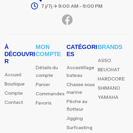
7 j/7j -> 9:00 AM - 9:00 PM
À
MON
CATÉGORI
BRANDS
DÉCOUVRI
COMPTE
ES
ASSO
R
Détails du
Accastillage
BEUCHAT
Accueil
compte
bateau
HARDCORE
Boutique
Panier
Chasse sous
SHIMANO
marine
Compte
Commandes
YAMAHA
Pèche au
Contact
Favoris
flotteur
Jigging
Surfcasting