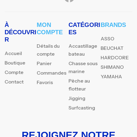
À
MON
CATÉGORI
BRANDS
DÉCOUVRI
COMPTE
ES
ASSO
R
Détails du
Accastillage
BEUCHAT
Accueil
compte
bateau
HARDCORE
Boutique
Panier
Chasse sous
SHIMANO
marine
Compte
Commandes
YAMAHA
Pèche au
Contact
Favoris
flotteur
Jigging
Surfcasting
REJOIGNEZ NOTRE