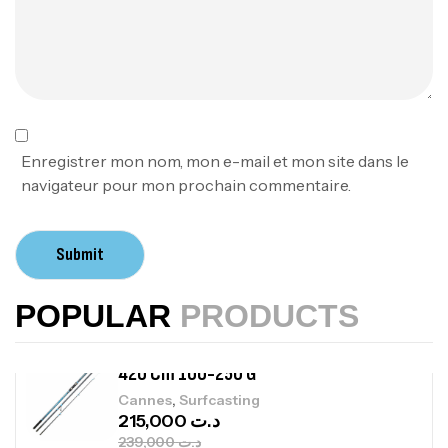
340,000
د.ت
379,000
د.ت
Foureau Kalli Kunnan Funda 1.70m
Expanded
,
Bagagerie
Surfcasting
378,000
د.ت
Enregistrer mon nom, mon e-mail et mon site dans le
420,000
د.ت
navigateur pour mon prochain commentaire.
Volant 3 Branches Inox T26S/35
Submit
,
Accastillage bateau
Accessoires bateaux
367,000
د.ت
POPULAR
PRODUCTS
Canne Sunset Beachstriker Surf Hybrid
420 Cm 100-250 G
,
Cannes
Surfcasting
215,000
د.ت
239,000
د.ت