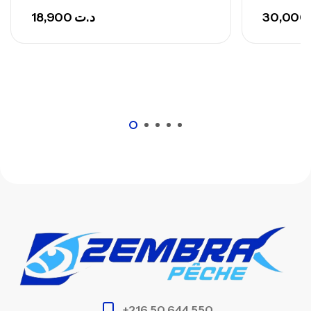
18,900
د.ت
30,000
+216 50 644 550