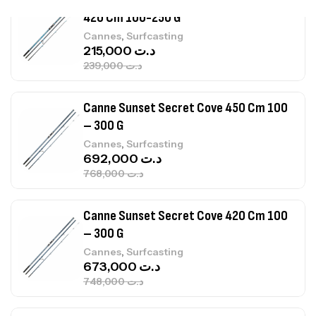
Canne Sunset Beachstriker Surf Hybrid
420 Cm 100-250 G
,
Cannes
Surfcasting
215,000
د.ت
239,000
د.ت
Canne Sunset Secret Cove 450 Cm 100
– 300 G
,
Cannes
Surfcasting
692,000
د.ت
768,000
د.ت
Canne Sunset Secret Cove 420 Cm 100
– 300 G
,
Cannes
Surfcasting
673,000
د.ت
748,000
د.ت