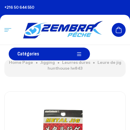
+216 50 644 550
Catégories
Home Page
Jigging
Leurres dures
Leure de jig
hunthouse lw843