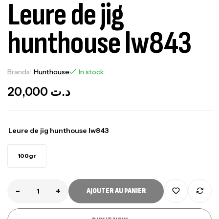
Leure de jig
hunthouse lw843
Brands:
Hunthouse
In stock
20,000
د.ت
Leure de jig hunthouse lw843
100gr
-
+
AJOUTER AU PANIER