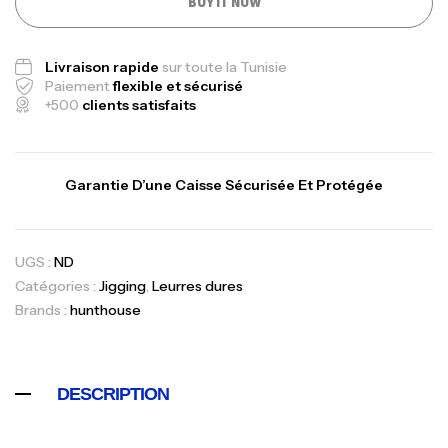
BUY IT NOW
Livraison rapide
sur toute la Tunisie
Paiement
flexible et sécurisé
+500
clients satisfaits
Garantie D’une Caisse Sécurisée Et Protégée
UGS :
ND
Catégories :
Jigging
,
Leurres dures
Brands :
hunthouse
DESCRIPTION