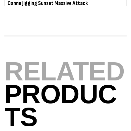
Canne Jigging Sunset Massive Attack
1.83m 120/250gr 30kg
,
Cannes
Jigging
340,000
د.ت
379,000
د.ت
Foureau Kalli Kunnan Funda 1.70m
Expanded
RELATED
,
Bagagerie
Surfcasting
378,000
د.ت
420,000
د.ت
PRODUC
Volant 3 Branches Inox T26S/35
,
Accastillage bateau
Accessoires bateaux
TS
367,000
د.ت
Canne Sunset Beachstriker Surf Hybrid