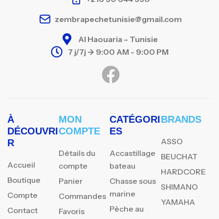
zembrapechetunisie@gmail.com
Al Haouaria – Tunisie
7 j/7j -> 9:00 AM - 9:00 PM
À
MON
CATÉGORI
BRANDS
DÉCOUVRI
COMPTE
ES
ASSO
R
Détails du
Accastillage
BEUCHAT
Accueil
compte
bateau
HARDCORE
Boutique
Panier
Chasse sous
SHIMANO
marine
Compte
Commandes
YAMAHA
Pèche au
Contact
Favoris